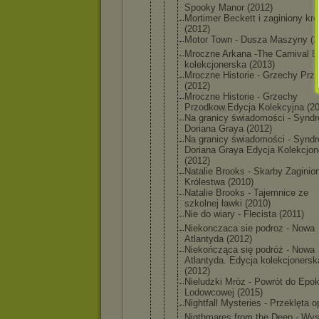
Spooky Manor (2012)
Mortimer Beckett i zaginiony kró
(2012)
Motor Town - Dusza Maszyny (2
Mroczne Arkana -The Carnival E
kolekcjoner
ska (2013)
Mroczne Historie - Grzechy Prz
(2012)
Mroczne Historie - Grzechy
Przodkow.Ed
ycja Kolekcyjna (2
Na granicy świadomości - Synd
Doriana Graya (2012)
Na granicy świadomości - Synd
Doriana Graya Edycja Kolekcjon
(2012)
Natalie Brooks - Skarby Zaginio
Królestwa (2010)
Natalie Brooks - Tajemnice ze
szkolnej ławki (2010)
Nie do wiary - Flecista (2011)
Niekonczaca sie podroz - Nowa
Atlantyda (2012)
Niekończąca się podróż - Nowa
Atlantyda. Edycja kolekcjoner
sk
(2012)
Nieludzki Mróz - Powrót do Epok
Lodowcowej (2015)
Nightfall Mysteries - Przeklęta o
Nigthmares from the Deep - Wy