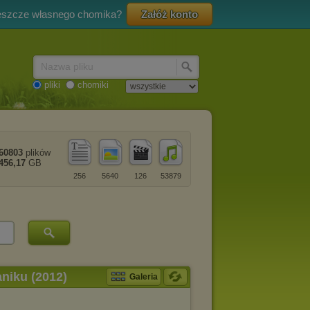
eszcze własnego chomika?
Załóż konto
Nazwa pliku
pliki
chomiki
60803
plików
456,17
GB
256
5640
126
53879
niku (2012)
Galeria