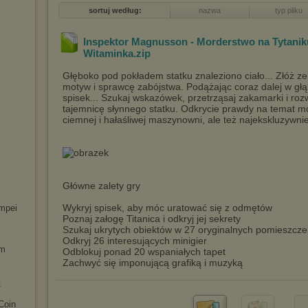
sortuj według:
nazwa
typ pliku
Inspektor Magnusson - Morderstwo na Tytanik
Witaminka
.zip
Głęboko pod pokładem statku znaleziono ciało... Złóż ze
motyw i sprawcę zabójstwa. Podążając coraz dalej w gł
spisek... Szukaj wskazówek, przetrząsaj zakamarki i roz
tajemnicę słynnego statku. Odkrycie prawdy na temat m
ciemnej i hałaśliwej maszynowni, ale też najekskluzywni
Główne zalety gry
Wykryj spisek, aby móc uratować się z odmętów
mpei
Poznaj załogę Titanica i odkryj jej sekrety
Szukaj ukrytych obiektów w 27 oryginalnych pomieszczen
Odkryj 26 interesujących minigier
em
Odblokuj ponad 20 wspaniałych tapet
Zachwyć się imponującą grafiką i muzyką
t
Coin