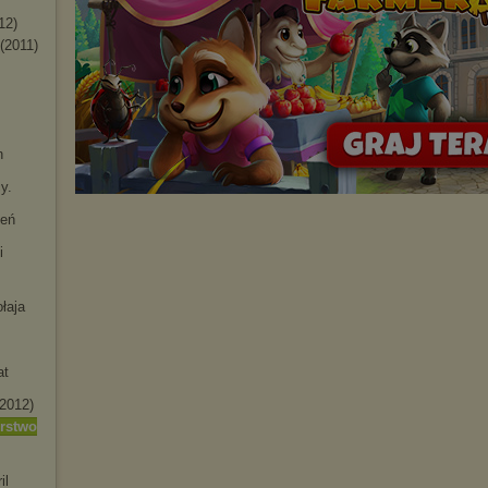
12)
(2011)
n
y.
ień
i
łaja
at
(2012)
rstwo
il