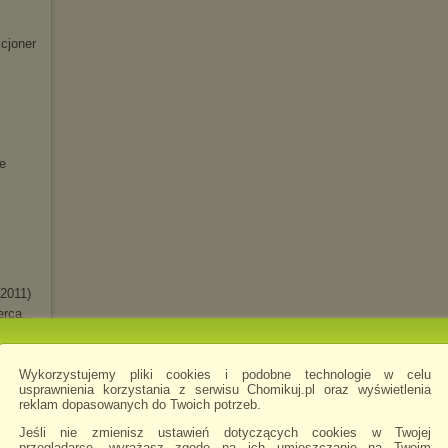
cjoner
e
ć
(2011)
erca.
zieł
Wykorzystujemy pliki cookies i podobne technologie w celu
usprawnienia korzystania z serwisu Chomikuj.pl oraz wyświetlenia
reklam dopasowanych do Twoich potrzeb.
ZOO
Jeśli nie zmienisz ustawień dotyczących cookies w Twojej
s of
przeglądarce, wyrażasz zgodę na ich umieszczanie na Twoim