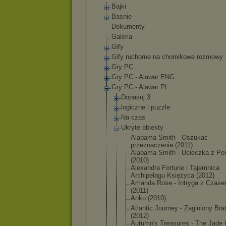
Bajki
Basnie
Dokumenty
Galeria
Gify
Gify ruchome na chomikowe rozmowy
Gry PC
Gry PC - Alawar ENG
Gry PC - Alawar PL
Dopasuj 3
logiczne i puzzle
Na czas
Ukryte obiekty
Alabama Smith - Oszukac
przeznaczen
ie (2011)
Alabama Smith - Ucieczka z Po
(2010)
Alexandra Fortune i Tajemnica
Archipelagu Księżyca (2012)
Amanda Rose - Intryga z Czas
(2011)
Anko (2010)
Atlantic Journey - Zaginiony Bra
(2012)
Autumn's Treasures - The Jade 