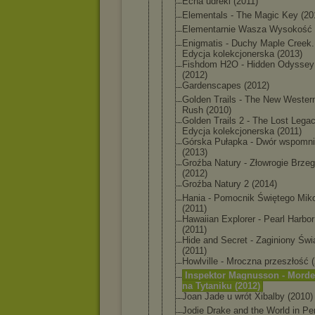
Echa udreki (2011)
Elementals - The Magic Key (20
Elementarni
e Wasza Wysokość 
Enigmatis - Duchy Maple Creek.
Edycja kolekcjoner
ska (2013)
Fishdom H2O - Hidden Odyssey
(2012)
Gardenscape
s (2012)
Golden Trails - The New Wester
Rush (2010)
Golden Trails 2 - The Lost Legac
Edycja kolekcjoner
ska (2011)
Górska Pułapka - Dwór wspomn
(2013)
Groźba Natury - Złowrogie Brzeg
(2012)
Groźba Natury 2 (2014)
Hania - Pomocnik Świętego Miko
(2011)
Hawaiian Explorer - Pearl Harbor
(2011)
Hide and Secret - Zaginiony Świ
(2011)
Howlville - Mroczna przeszłość 
Inspektor Magnusson - Morde
na Tytaniku (2012)
Joan Jade u wrót Xibalby (2010)
Jodie Drake and the World in Per