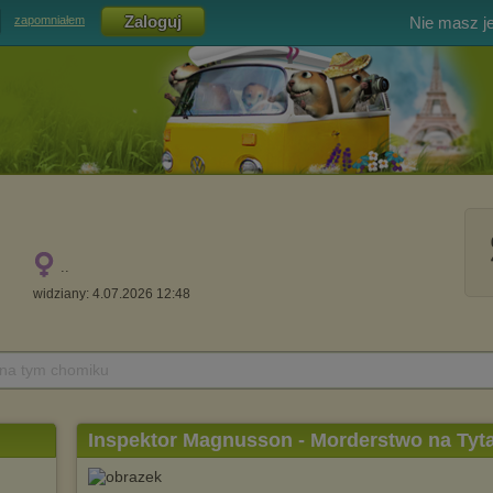
Nie masz j
zapomniałem
..
widziany: 4.07.2026 12:48
 na tym chomiku
Inspektor Magnusson - Morderstwo na Tyta