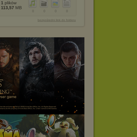
1
plików
113,57
MB
0
0
0
0
bezpośredni link do folderu