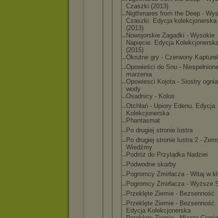
Czaszki (2013)
Nigthmares from the Deep - Wy
Czaszki. Edycja kolekcjoner
ska
(2013)
Nowojorskie Zagadki - Wysokie
Napięcie. Edycja Kolekcjoner
sk
(2015)
Okrutne gry - Czerwony Kapture
Opowieści do Snu - Niespełnion
marzenia
Opowiesci Kojota - Siostry ognia
wody
Osadnicy - Kolos
Otchłań - Upiory Edenu. Edycja
Kolekcjoner
ska
Phantasmat
Po drugiej stronie lustra
Po drugiej stronie lustra 2 - Zem
Wiedźmy
Podróż do Przylądka Nadziei
Podwodne skarby
Pogromcy Żmirłacza - Witaj w kl
Pogromcy Żmirłacza - Wyższe S
Przeklęte Ziemie - Bezsenność
Przeklęte Ziemie - Bezsenność.
Edycja Kolekcjoner
ska
Przeklęte Ziemie - Miasto Cienia