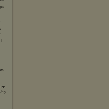
spa
a
k
e
 i
sta
ubie
fery