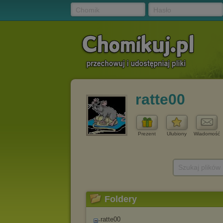
Chomik
Hasło
ratte00
Prezent
Ulubiony
Wiadomość
Szukaj plików
Foldery
ratte00