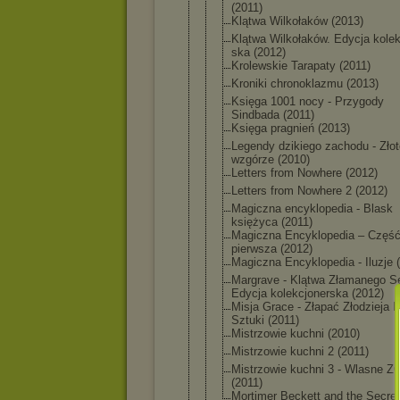
(2011)
Klątwa Wilkołaków (2013)
Klątwa Wilkołaków. Edycja kolek
ska (2012)
Krolewskie Tarapaty (2011)
Kroniki chronoklazm
u (2013)
Księga 1001 nocy - Przygody
Sindbada (2011)
Księga pragnień (2013)
Legendy dzikiego zachodu - Złot
wzgórze (2010)
Letters from Nowhere (2012)
Letters from Nowhere 2 (2012)
Magiczna encyklopedi
a - Blask
księżyca (2011)
Magiczna Encyklopedi
a – Częś
pierwsza (2012)
Magiczna Encyklopedi
a - Iluzje 
Margrave - Klątwa Złamanego S
Edycja kolekcjoner
ska (2012)
Misja Grace - Złapać Złodzieja D
Sztuki (2011)
Mistrzowie kuchni (2010)
Mistrzowie kuchni 2 (2011)
Mistrzowie kuchni 3 - Wlasne 
(2011)
Mortimer Beckett and the Secret