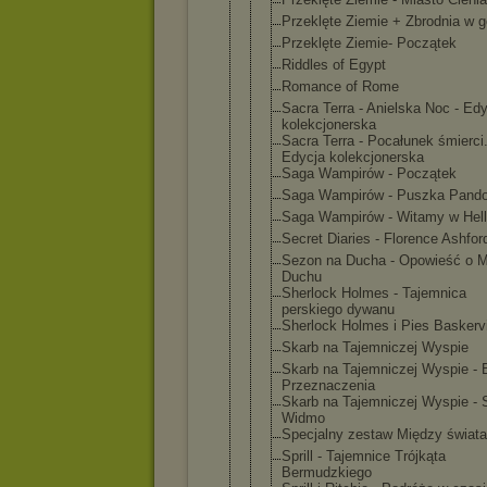
Przeklęte Ziemie + Zbrodnia w 
Przeklęte Ziemie- Początek
Riddles of Egypt
Romance of Rome
Sacra Terra - Anielska Noc - Ed
kolekcjoner
ska
Sacra Terra - Pocałunek śmierci
Edycja kolekcjoner
ska
Saga Wampirów - Początek
Saga Wampirów - Puszka Pando
Saga Wampirów - Witamy w Hell
Secret Diaries - Florence Ashfor
Sezon na Ducha - Opowieść o 
Duchu
Sherlock Holmes - Tajemnica
perskiego dywanu
Sherlock Holmes i Pies Baskervi
Skarb na Tajemniczej Wyspie
Skarb na Tajemniczej Wyspie -
Przeznaczen
ia
Skarb na Tajemniczej Wyspie - 
Widmo
Specjalny zestaw Między świat
Sprill - Tajemnice Trójkąta
Bermudzkieg
o