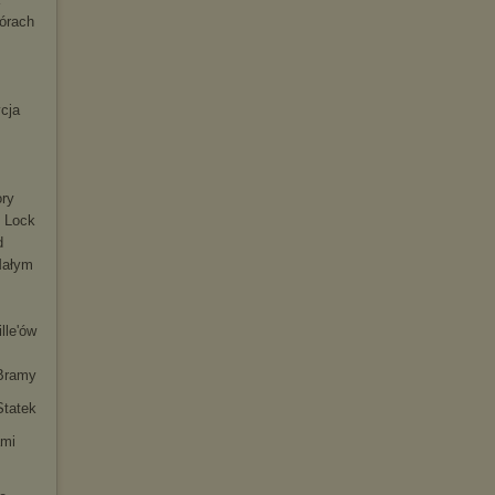
górach
ycja
.
ry
 Lock
d
Małym
lle
'ów
 Bramy
Statek
ami