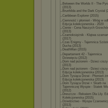
Between the Worlds II - The Py
(2013)
Brunhilda and the Dark Crystal (
Caribbean Explorer (2015)
Ciemność i płomień - Wróg w odb
Edycja kolekcjoner
ska - 2020
Cienie - Cena Naszych Grzechó
(2013)
Czarnoksięż
nik - Klątwa szama
(2017)
Czas Enigmy - Tajemnica Szóst
Ducha (2013)
DeathMan (2015)
Departament 42 - Tajemnica
Dziewięciu (2012)
Dom nad jeziorem - Dzieci ciszy
(2013)
Dom nad jeziorem - Dzieci ciszy
Edycja kolekcjoner
ska (2013)
Dom Tysiąca Drzwi - Płomień żm
Edycja kolekcjoner
ska (2013)
Dom Tysiąca Drzwi + Skarb na
Tajemniczej Wyspie - Statek W
(2012)
Dreszcze - Rekwiem Dla Lily. E
Kolekcjoner
ska (2015)
Dziedzictwo - Wyspa Czarownic
(2013)