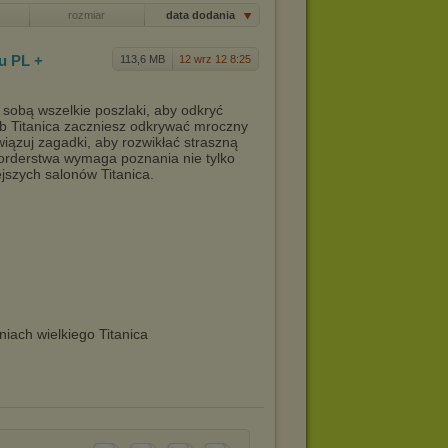
rozmiar
data dodania
u PL +
113,6 MB
12 wrz 12 8:25
 sobą wszelkie poszlaki, aby odkryć
ąb Titanica zaczniesz odkrywać mroczny
wiązuj zagadki, aby rozwikłać straszną
orderstwa wymaga poznania nie tylko
ejszych salonów Titanica.
iach wielkiego Titanica