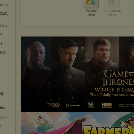
ramid
Pobierz
Zachomikuj
2010)
folder
folder
iciu.
w
na
ego
.
ii.
idmo
dycja
y