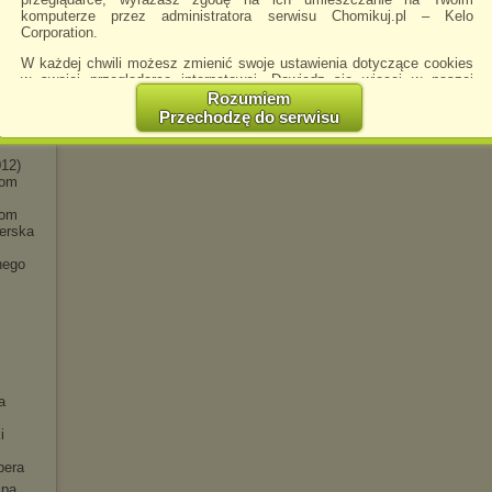
komputerze przez administratora serwisu Chomikuj.pl – Kelo
l
Corporation.
013)
W każdej chwili możesz zmienić swoje ustawienia dotyczące cookies
w swojej przeglądarce internetowej. Dowiedz się więcej w naszej
dycja
Polityce Prywatności -
http://chomikuj.pl/PolitykaPrywatnosci.aspx
.
Rozumiem
odków
Przechodzę do serwisu
Jednocześnie informujemy że zmiana ustawień przeglądarki może
spowodować ograniczenie korzystania ze strony Chomikuj.pl.
012)
W przypadku braku twojej zgody na akceptację cookies niestety
rom
prosimy o opuszczenie serwisu chomikuj.pl.
rom
Wykorzystanie plików cookies
przez
Zaufanych Partnerów
er
ska
(dostosowanie reklam do Twoich potrzeb, analiza skuteczności działań
marketingowych).
nego
Wyrażenie sprzeciwu spowoduje, że wyświetlana Ci reklama nie
będzie dopasowana do Twoich preferencji, a będzie to reklama
wyświetlona przypadkowo.
Istnieje możliwość zmiany ustawień przeglądarki internetowej w
sposób uniemożliwiający przechowywanie plików cookies na
urządzeniu końcowym. Można również usunąć pliki cookies,
dokonując odpowiednich zmian w ustawieniach przeglądarki
a
internetowej.
i
Pełną informację na ten temat znajdziesz pod adresem
http://chomikuj.pl/PolitykaPrywatnosci.aspx
.
pera
spa