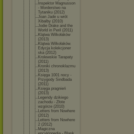
Inspektor Magnusson
- Morderstwo na
Tytaniku (2012)
Joan Jade u wrót
Xibalby (2010)
Jodie Drake and the
World in Peril (2011)
Klątwa Wilkołaków
(2013)
Klątwa Wilkołaków.
Edycja kolekcjoner
ska (2012)
Krolewskie Tarapaty
(2011)
Kroniki chronoklazm
u
(2013)
Księga 1001 nocy -
Przygody Sindbada
(2011)
Księga pragnień
(2013)
Legendy dzikiego
zachodu - Złote
wzgórze (2010)
Letters from Nowhere
(2012)
Letters from Nowhere
2 (2012)
Magiczna
encyklopedi
a - Blask