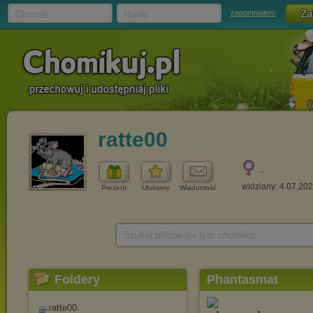
Chomik
Hasło
zapomniałem
ratte00
..
widziany: 4.07.20
Prezent
Ulubiony
Wiadomość
Szukaj plików na tym chomiku
Foldery
Phantasmat
ratte00