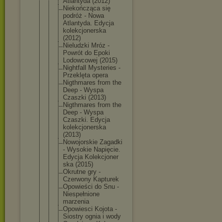
Atlantyda (2012)
Niekończąca się
podróż - Nowa
Atlantyda. Edycja
kolekcjoner
ska
(2012)
Nieludzki Mróz -
Powrót do Epoki
Lodowcowej (2015)
Nightfall Mysteries -
Przeklęta opera
Nigthmares from the
Deep - Wyspa
Czaszki (2013)
Nigthmares from the
Deep - Wyspa
Czaszki. Edycja
kolekcjoner
ska
(2013)
Nowojorskie Zagadki
- Wysokie Napięcie.
Edycja Kolekcjoner
ska (2015)
Okrutne gry -
Czerwony Kapturek
Opowieści do Snu -
Niespełnion
e
marzenia
Opowiesci Kojota -
Siostry ognia i wody