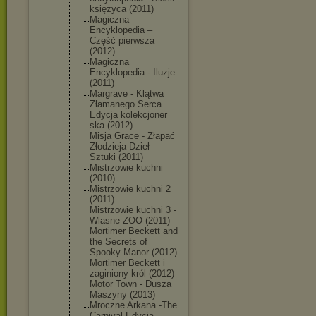
księżyca (2011)
Magiczna
Encyklopedi
a –
Część pierwsza
(2012)
Magiczna
Encyklopedi
a - Iluzje
(2011)
Margrave - Klątwa
Złamanego Serca.
Edycja kolekcjoner
ska (2012)
Misja Grace - Złapać
Złodzieja Dzieł
Sztuki (2011)
Mistrzowie kuchni
(2010)
Mistrzowie kuchni 2
(2011)
Mistrzowie kuchni 3 -
Wlasne ZOO (2011)
Mortimer Beckett and
the Secrets of
Spooky Manor (2012)
Mortimer Beckett i
zaginiony król (2012)
Motor Town - Dusza
Maszyny (2013)
Mroczne Arkana -The
Carnival Edycja