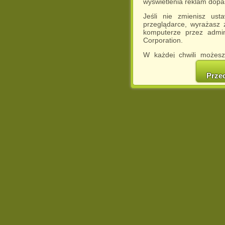
wyświetlenia reklam dop
Jeśli nie zmienisz ust
przeglądarce, wyrażasz
komputerze przez admin
Corporation.
W każdej chwili możesz
cookies w swojej przeglą
w naszej Pol
Prze
http://chomikuj.pl/Polity
Jednocześnie informuje
może spowodować ogr
Chomikuj.pl.
W przypadku braku twojej
prosimy o opuszczenie se
Wykorzystanie plików c
(dostosowanie reklam do
działań marketingowych).
Wyrażenie sprzeciwu spo
będzie dopasowana do Tw
wyświetlona przypadkowo
Istnieje możliwość zmian
sposób uniemożliwiając
urządzeniu końcowym. M