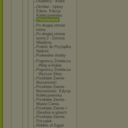
Osadnicy - Kolos
Otchłań - Upiory
Edenu. Edycja
Kolekcjoner
ska
Phantasmat
Po drugiej stronie
lustra
Po drugiej stronie
lustra 2 - Zemsta
Wiedźmy
Podróż do Przylądka
Nadziei
Podwodne skarby
Pogromcy Żmirłacza
- Witaj w klubie
Pogromcy Żmirłacza
- Wyższe Sfery
Przeklęte Ziemie -
Bezsenność
Przeklęte Ziemie -
Bezsenność. Edycja
Kolekcjoner
ska
Przeklęte Ziemie -
Miasto Cienia
Przeklęte Ziemie +
Zbrodnia w górach
Przeklęte Ziemie-
Początek
Riddles of Egypt