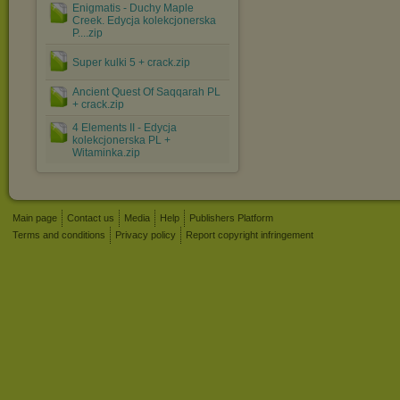
Enigmatis - Duchy Maple
Creek. Edycja kolekcjonerska
P....zip
Super kulki 5 + crack.zip
Ancient Quest Of Saqqarah PL
+ crack.zip
4 Elements II - Edycja
kolekcjonerska PL +
Witaminka.zip
Main page
Contact us
Media
Help
Publishers Platform
Terms and conditions
Privacy policy
Report copyright infringement