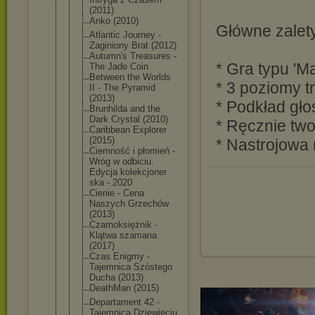
(2011)
Anko (2010)
Główne zalet
Atlantic Journey -
Zaginiony Brat (2012)
Autumn's Treasures -
* Gra typu 'M
The Jade Coin
Between the Worlds
* 3 poziomy t
II - The Pyramid
(2013)
* Podkład gł
Brunhilda and the
Dark Crystal (2010)
* Ręcznie two
Caribbean Explorer
(2015)
* Nastrojowa
Ciemność i płomień -
Wróg w odbiciu.
Edycja kolekcjoner
ska - 2020
Cienie - Cena
Naszych Grzechów
(2013)
Czarnoksięż
nik -
Klątwa szamana
(2017)
Czas Enigmy -
Tajemnica Szóstego
Ducha (2013)
DeathMan (2015)
Departament 42 -
Tajemnica Dziewięciu