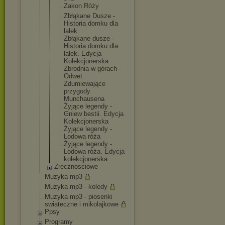
Zakon Róży
Zbłąkane Dusze -
Historia domku dla
lalek
Zbłąkane dusze -
Historia domku dla
lalek. Edycja
Kolekcjoner
ska
Zbrodnia w górach -
Odwet
Zdumiewając
e
przygody
Munchausena
Żyjące legendy -
Gniew bestii. Edycja
Kolekcjoner
ska
Żyjące legendy -
Lodowa róża
Żyjące legendy -
Lodowa róża. Edycja
kolekcjoner
ska
Zrecznosciowe
Muzyka mp3
Muzyka mp3 - koledy
Muzyka mp3 - piosenki
swiateczne i mikolajkowe
Ppsy
Programy