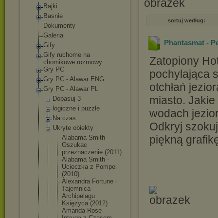
Bajki
Basnie
sortuj według:
Dokumenty
Galeria
Phantasmat - P
Gify
Gify ruchome na
Zatopiony Ho
chomikowe rozmowy
Gry PC
pochylająca s
Gry PC - Alawar ENG
otchłań jezio
Gry PC - Alawar PL
miasto. Jaki
Dopasuj 3
logiczne i puzzle
wodach jezior
Na czas
Odkryj szokuj
Ukryte obiekty
piękną grafik
Alabama Smith -
Oszukac
przeznaczen
ie (2011)
Alabama Smith -
Ucieczka z Pompei
(2010)
Alexandra Fortune i
Tajemnica
Archipelagu
Księżyca (2012)
Amanda Rose -
Intryga z Czasem