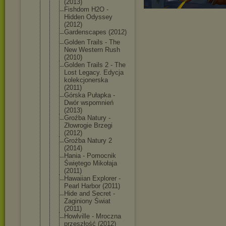
(2013)
Fishdom H2O -
Hidden Odyssey
(2012)
Gardenscape
s (2012)
Golden Trails - The
New Western Rush
(2010)
Golden Trails 2 - The
Lost Legacy. Edycja
kolekcjoner
ska
(2011)
Górska Pułapka -
Dwór wspomnień
(2013)
Groźba Natury -
Złowrogie Brzegi
(2012)
Groźba Natury 2
(2014)
Hania - Pomocnik
Świętego Mikołaja
(2011)
Hawaiian Explorer -
Pearl Harbor (2011)
Hide and Secret -
Zaginiony Świat
(2011)
Howlville - Mroczna
przeszłość (2012)