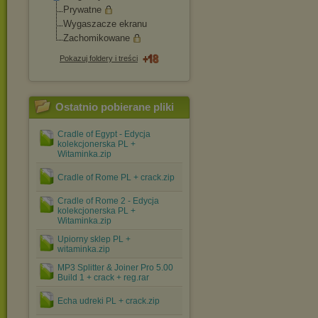
Prywatne
Wygaszacze ekranu
Zachomikowane
Pokazuj foldery i treści
Ostatnio pobierane pliki
Cradle of Egypt - Edycja
kolekcjonerska PL +
Witaminka.zip
Cradle of Rome PL + crack.zip
Cradle of Rome 2 - Edycja
kolekcjonerska PL +
Witaminka.zip
Upiorny sklep PL +
witaminka.zip
MP3 Splitter & Joiner Pro 5.00
Build 1 + crack + reg.rar
Echa udreki PL + crack.zip