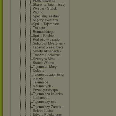
Przeznaczen
ia
Skarb na Tajemniczej
Wyspie - Statek
Widmo
Specjalny zestaw
Między światami
Sprill - Tajemnice
Trójkąta
Bermudzkieg
o
Sprill i Ritchie -
Podróże w czasie
Suburban Mysteries -
Labirynt przeszłości
Swiety Almanach -
Tropem Chciwosci
Szepty w Mroku -
Statek Widmo
Tajemnica Mary
Celeste
Tajemnica zaginionej
planety
Tajemnice
nieumarłych -
Przeklęta wyspa
Tajemnicza ksiazka
kucharska
Tajemniczy rejs
Tajemniczy Zamek -
Sekret Lustra.
Edycja Kolekcjoner