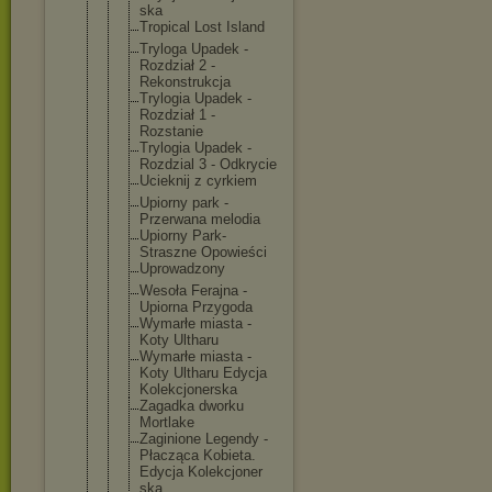
ska
Tropical Lost Island
Tryloga Upadek -
Rozdział 2 -
Rekonstrukc
ja
Trylogia Upadek -
Rozdział 1 -
Rozstanie
Trylogia Upadek -
Rozdzial 3 - Odkrycie
Ucieknij z cyrkiem
Upiorny park -
Przerwana melodia
Upiorny Park-
Straszne Opowieści
Uprowadzony
Wesoła Ferajna -
Upiorna Przygoda
Wymarłe miasta -
Koty Ultharu
Wymarłe miasta -
Koty Ultharu Edycja
Kolekcjoner
ska
Zagadka dworku
Mortlake
Zaginione Legendy -
Płacząca Kobieta.
Edycja Kolekcjoner
ska