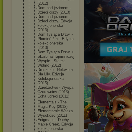
(2012)
Dom nad jeziorem -
Dzieci ciszy (2013)
Dom nad jeziorem -
Dzieci ciszy. Edycja
kolekcjoner
ska
(2013)
Dom Tysiąca Drzwi -
Płomień żmii. Edycja
kolekcjoner
ska
(2013)
Dom Tysiąca Drzwi +
Skarb na Tajemniczej
Wyspie - Statek
Widmo (2012)
Dreszcze - Rekwiem
Dla Lily. Edycja
Kolekcjoner
ska
(2015)
Dziedzictwo - Wyspa
Czarownicy (2013)
Echa udreki (2011)
Elementals - The
Magic Key (2012)
Elementarni
e Wasza
Wysokość (2011)
Enigmatis - Duchy
Maple Creek. Edycja
kolekcjoner
ska