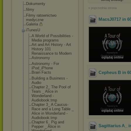
Dokumenty
« poprzednia strona
filmy
Filmy ratownictwo
MacsJ0717 in 6
medyczne
Galeria
iTunesU
A World of Possibilities -
Media programs
Art and Art History - Art
History 101
Renaissance to Modern
Astronomy
oglądaj online
Astronomy - For
iPod_iPhone
Cepheus B in 6
Brain Facts
Building a Business -
Audio
Chapter 2_ The Pool of
Tears _ Alice in
Wonderland -
Audiobook.tmp
Chapter 3_ A Caucus-
Race and a Long Table _
oglądaj online
Alice in Wonderland -
Audiobook.tmp
Chapter 6_ Pig and
Sagittarius A_ 
Pepper _ Alice in
Wonderland -