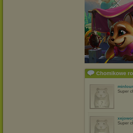
Chomikowe r
minlou
Super c
xejowo
Super c