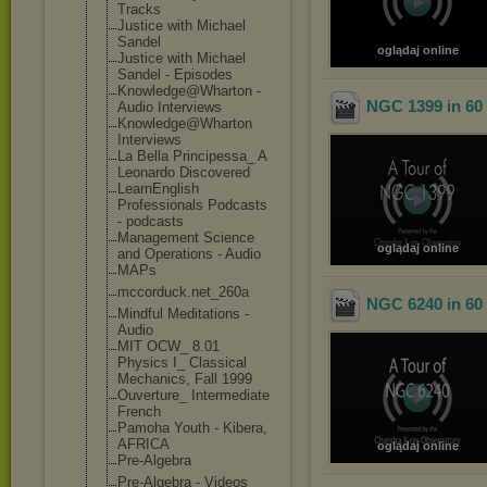
Tracks
Justice with Michael
Sandel
oglądaj online
Justice with Michael
Sandel - Episodes
Knowledge@Whar
ton -
NGC 1399 in 60
Audio Interviews
Knowledge@Whar
ton
Interviews
La Bella Principessa_ A
Leonardo Discovered
LearnEnglish
Professionals Podcasts
- podcasts
Management Science
oglądaj online
and Operations - Audio
MAPs
mccorduck.net_
260a
NGC 6240 in 60
Mindful Meditations -
Audio
MIT OCW_ 8.01
Physics I_ Classical
Mechanics, Fall 1999
Ouverture_ Intermediate
French
Pamoha Youth - Kibera,
AFRICA
oglądaj online
Pre-Algebra
Pre-Algebra - Videos