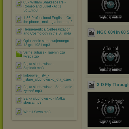
05 - William Shakespeare -
Romeo and Juliet - Act 1
Sc....mp3
oglądaj online
1-56 Professional English - On
the phone_ making a hot....mp3
Hermeneutics, Self-realization,
NGC 604 in 60 
and Cosmology in the S....m4a
Ogłoszenie stanu wojennego -
13 gru 1981.mp3
Verne Juliusz - Tajemnicza
wyspa.zip
Bajka słuchowisko -
Szpinak.mp3
oglądaj online
kolorowe_listy_-
_stare_sluchowisko_dla_dzieci.mp3
3-D Fly-Through
Bajka słuchowisko - Spełnianie
życzeń.mp3
Bajka słuchowisko - Matka
słońca.mp3
Wars i Sawa.mp3
oglądaj online