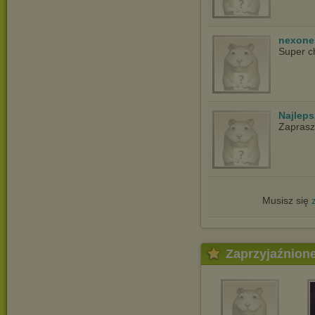
nexon
Super c
Najlep
Zapras
Musisz się
Zaprzyjaźnion