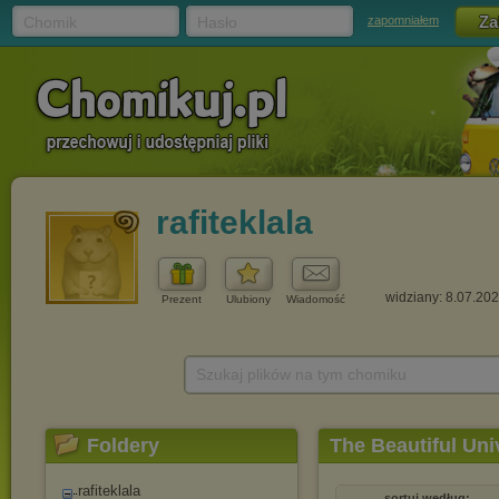
Chomik
Hasło
zapomniałem
rafiteklala
widziany: 8.07.20
Prezent
Ulubiony
Wiadomość
Szukaj plików na tym chomiku
Foldery
The Beautiful Uni
rafiteklala
sortuj według: