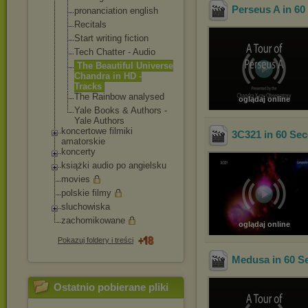
Perseus A in 6
pronanciation english
Recitals
Start writing fiction
Tech Chatter - Audio
The Beautiful Universe
Chandra in HD -
Tracks
The Rainbow analysed
oglądaj online
Yale Books & Authors -
Yale Authors
koncertowe filmiki
3C321 in 60 Se
amatorskie
koncerty
książki audio po angielsku
movies
polskie filmy
sluchowiska
zachomikowane
oglądaj online
Pokazuj foldery i treści
Medusa in 60 S
Ostatnio pobierane pliki