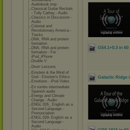
Audiobook.tmp
Classical Guitar Recitals
- Tully Cathey - Audio
Classics in Discussion -
Audio
Colonial and
Revolutionary America -
oglądaj online
Tracks
DNA, RNA and protein
formation
G54.1+0.3 in 6
DNA, RNA and protein
formation - For
iPod_iPhone
Double V
Drum Lessons
Einstein & the Mind of
God - Einstein's Ethics
Galactic Ridge 
Emotions - iPod Video
En rumbo intermediate
Spanish audio
Energy and Climate
Change - Audio
ENGL 026_ English as a
Second Language -
Pronunciation
oglądaj online
ENGL 029- English as a
Second Language -
Audio
GRS 1915 in 60