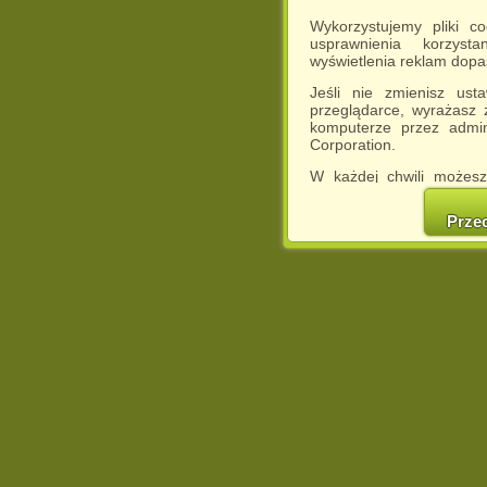
Wykorzystujemy pliki c
usprawnienia korzyst
wyświetlenia reklam dop
Jeśli nie zmienisz ust
przeglądarce, wyrażasz
komputerze przez admin
Corporation.
W każdej chwili możesz
cookies w swojej przeglą
w naszej Pol
Prze
http://chomikuj.pl/Polity
Jednocześnie informuje
może spowodować ogr
Chomikuj.pl.
W przypadku braku twojej
prosimy o opuszczenie se
Wykorzystanie plików c
(dostosowanie reklam do
działań marketingowych).
Wyrażenie sprzeciwu spo
będzie dopasowana do Tw
wyświetlona przypadkowo