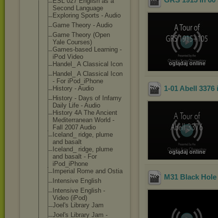
ESL 027 English as a
Second Language
Exploring Sports - Audio
Game Theory - Audio
Game Theory (Open
Yale Courses)
Games-based Learning -
iPod Video
Handel_ A Classical Icon
oglądaj online
Handel_ A Classical Icon
- For iPod_iPhone
1-01 Abell 3376
History - Audio
History - Days of Infamy
Daily Life - Audio
History 4A The Ancient
Mediterranean World -
Fall 2007 Audio
Iceland_ ridge, plume
and basalt
Iceland_ ridge, plume
oglądaj online
and basalt - For
iPod_iPhone
Imperial Rome and Ostia
M31 Black Hole
Intensive English
Intensive English -
Video (iPod)
Joel's Library Jam
Joel's Library Jam -