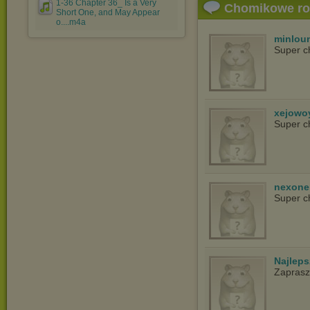
1-36 Chapter 36_ Is a Very
Chomikowe r
Short One, and May Appear
o....m4a
minlou
Super c
xejowo
Super c
nexon
Super c
Najlep
Zapras