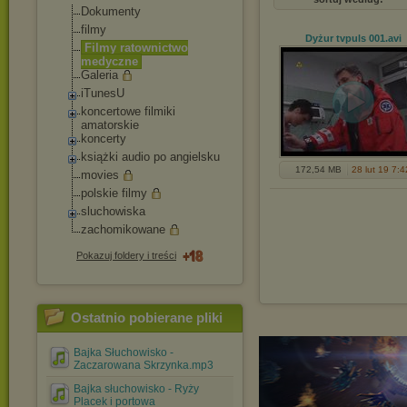
Dokumenty
filmy
Dyżur tvpuls 001
.avi
Filmy ratownictwo
medyczne
Galeria
iTunesU
koncertowe filmiki
amatorskie
koncerty
książki audio po angielsku
172,54 MB
28 lut 19 7:4
movies
polskie filmy
sluchowiska
zachomikowane
Pokazuj foldery i treści
Ostatnio pobierane pliki
Bajka Słuchowisko -
Zaczarowana Skrzynka.mp3
Bajka słuchowisko - Ryży
Placek i portowa