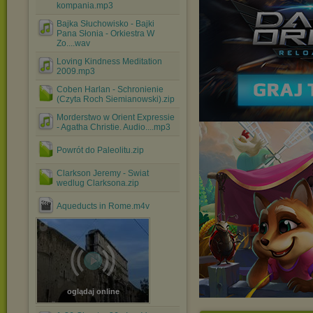
kompania.mp3
Bajka Słuchowisko - Bajki
Pana Słonia - Orkiestra W
Zo....wav
Loving Kindness Meditation
2009.mp3
Coben Harlan - Schronienie
(Czyta Roch Siemianowski).zip
Morderstwo w Orient Expressie
- Agatha Christie. Audio....mp3
Powrót do Paleolitu.zip
Clarkson Jeremy - Swiat
wedlug Clarksona.zip
Aqueducts in Rome.m4v
oglądaj online