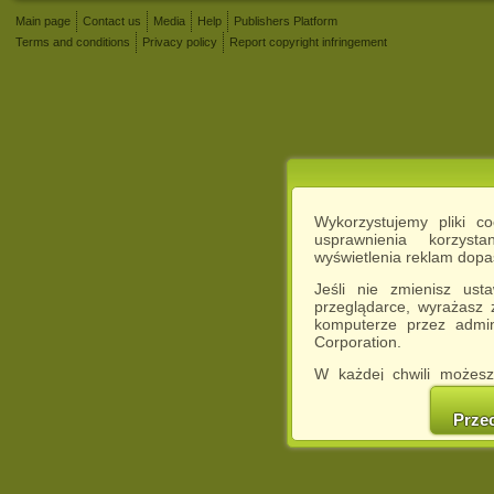
Main page
Contact us
Media
Help
Publishers Platform
Terms and conditions
Privacy policy
Report copyright infringement
Wykorzystujemy pliki c
usprawnienia korzyst
wyświetlenia reklam dop
Jeśli nie zmienisz ust
przeglądarce, wyrażasz
komputerze przez admin
Corporation.
W każdej chwili możesz
cookies w swojej przeglą
w naszej Pol
Prze
http://chomikuj.pl/Polity
Jednocześnie informuje
może spowodować ogr
Chomikuj.pl.