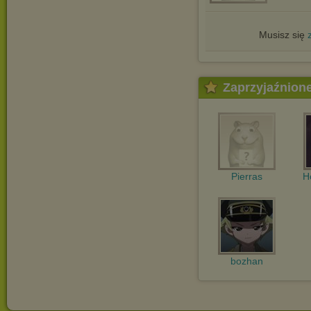
Musisz się
Zaprzyjaźnion
Pierras
H
bozhan