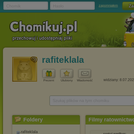
Chomik
Hasło
zapomniałem
rafiteklala
widziany: 8.07.20
Prezent
Ulubiony
Wiadomość
Szukaj plików na tym chomiku
Foldery
Filmy ratownict
rafiteklala
sortuj według: