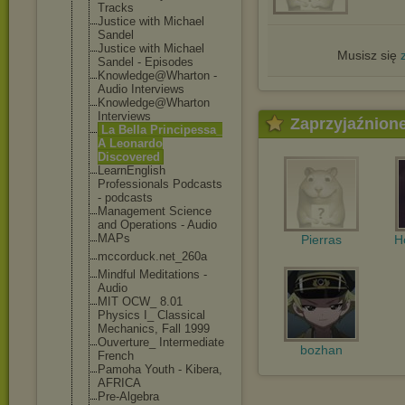
Tracks
Justice with Michael
Sandel
Justice with Michael
Musisz się
Sandel - Episodes
Knowledge@Whar
ton -
Audio Interviews
Knowledge@Whar
ton
Interviews
Zaprzyjaźnion
La Bella Principessa_
A Leonardo
Discovered
LearnEnglish
Professionals Podcasts
- podcasts
Management Science
and Operations - Audio
MAPs
Pierras
H
mccorduck.net_
260a
Mindful Meditations -
Audio
MIT OCW_ 8.01
Physics I_ Classical
Mechanics, Fall 1999
Ouverture_ Intermediate
bozhan
French
Pamoha Youth - Kibera,
AFRICA
Pre-Algebra