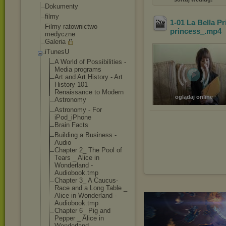
Dokumenty
filmy
1-01 La Bella P
Filmy ratownictwo
princess_
.mp4
medyczne
Galeria
iTunesU
A World of Possibilities -
Media programs
Art and Art History - Art
History 101
Renaissance to Modern
oglądaj online
Astronomy
Astronomy - For
iPod_iPhone
Brain Facts
Building a Business -
Audio
Chapter 2_ The Pool of
Tears _ Alice in
Wonderland -
Audiobook.tmp
Chapter 3_ A Caucus-
Race and a Long Table _
Alice in Wonderland -
Audiobook.tmp
Chapter 6_ Pig and
Pepper _ Alice in
Wonderland -