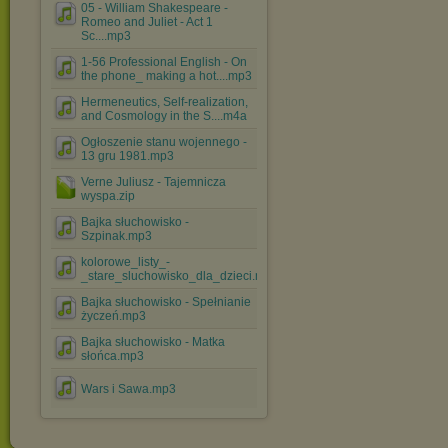
05 - William Shakespeare -
Romeo and Juliet - Act 1
Sc....mp3
1-56 Professional English - On
the phone_ making a hot....mp3
Hermeneutics, Self-realization,
and Cosmology in the S....m4a
Ogłoszenie stanu wojennego -
13 gru 1981.mp3
Verne Juliusz - Tajemnicza
wyspa.zip
Bajka słuchowisko -
Szpinak.mp3
kolorowe_listy_-
_stare_sluchowisko_dla_dzieci.mp3
Bajka słuchowisko - Spełnianie
życzeń.mp3
Bajka słuchowisko - Matka
słońca.mp3
Wars i Sawa.mp3