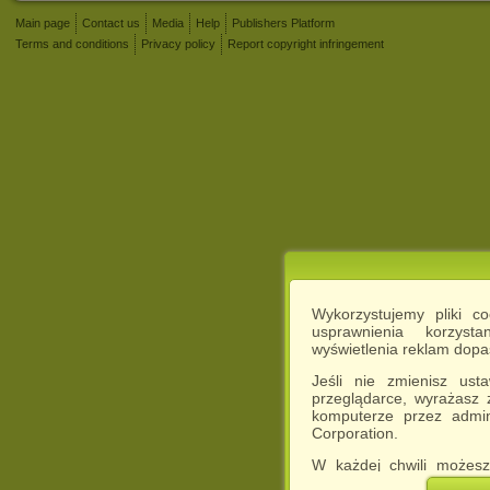
Main page
Contact us
Media
Help
Publishers Platform
Terms and conditions
Privacy policy
Report copyright infringement
Wykorzystujemy pliki c
usprawnienia korzyst
wyświetlenia reklam dop
Jeśli nie zmienisz ust
przeglądarce, wyrażasz
komputerze przez admin
Corporation.
W każdej chwili możesz
cookies w swojej przeglą