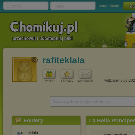
Chomik
Hasło
zapomniałem
rafiteklala
widziany: 8.07.20
Prezent
Ulubiony
Wiadomość
Szukaj plików na tym chomiku
Foldery
La Bella Princip
rafiteklala
sortuj według: