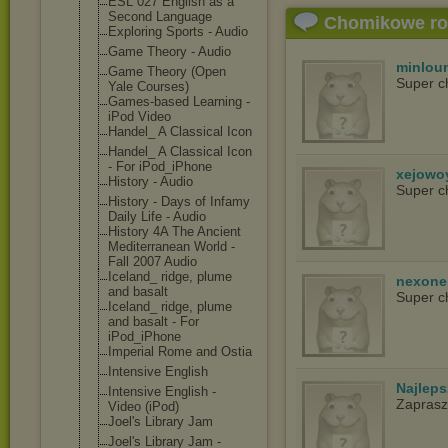
ESL 027 English as a
Second Language
Chomikowe r
Exploring Sports - Audio
Game Theory - Audio
minlou
Game Theory (Open
Super c
Yale Courses)
Games-based Learning -
iPod Video
Handel_ A Classical Icon
Handel_ A Classical Icon
- For iPod_iPhone
xejowo
History - Audio
Super c
History - Days of Infamy
Daily Life - Audio
History 4A The Ancient
Mediterranean World -
Fall 2007 Audio
Iceland_ ridge, plume
nexon
and basalt
Super c
Iceland_ ridge, plume
and basalt - For
iPod_iPhone
Imperial Rome and Ostia
Intensive English
Najlep
Intensive English -
Zapras
Video (iPod)
Joel's Library Jam
Joel's Library Jam -