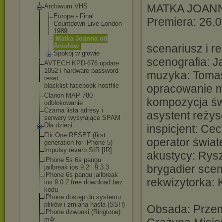
MATKA JOAN
Archiwum VHS
Europe - Final
Premiera: 26.
Countdown Live London
1989
Matka Joanna od
Aniołów
scenariusz i r
Spokój w głowie
scenografia: J
AVTECH KPD-676 update
1052 i hardware password
muzyka: Toma
reset
blacklist facebook hostfile
opracowanie 
Clarion MAP 780
kompozycja św
odblokowanie
Czarna lista adresy i
asystent reży
serwery wysyłające SPAM
Dla dzieci
inspicjent: C
Flir One RESET (first
operator świat
generation for iPhone 5)
Impulsy reverb SIR [IR]
akustycy: Rys
iPhone 5s 6s pangu
brygadier scen
jailbreak ios 9.2 i 9.3.3
iPhone 6s pangu jailbreak
rekwizytorka:
ios 9.0.2 free download bez
kodu
iPhone dostęp do systemu
plików i zmiana hasła (SSH)
Obsada: Przem
iPhone dzwonki (Ringtone)
m4r