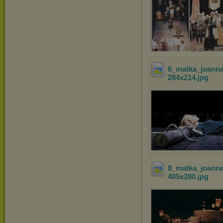
6_matka_joann
284x214
.jpg
8_matka_joann
405x280
.jpg