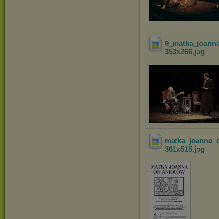
9_matka_joann
353x266
.jpg
matka_joanna_
361x515
.jpg