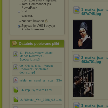
BSY LBA error - naprawa
Total Commander jak
PowerPack
1_matka_joann
VST
487x745
.jpg
WinRAR
zachomikowane
Zgrywanie VHS i edycja
Adobe Premiere
Ostatnio pobierane pliki
11 - Pszczoły na wrotkach -
Maryla Rodowicz -
2_matka_joann
Spotkani....mp3
493x701
.jpg
09 - O jejku jejku - Maryla
Rodowicz - Spotkanie
dobry....mp3
mister_mr_sandman_scan_SSAA_with_combo.pdf
SIR impulsy reverb IR.rar
LUFSMeter_Win_32Bit_0.5.1.zip
3_matka_joann