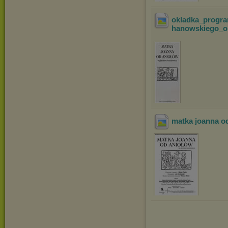
okladka_progr
hanowskiego_o
matka joanna od