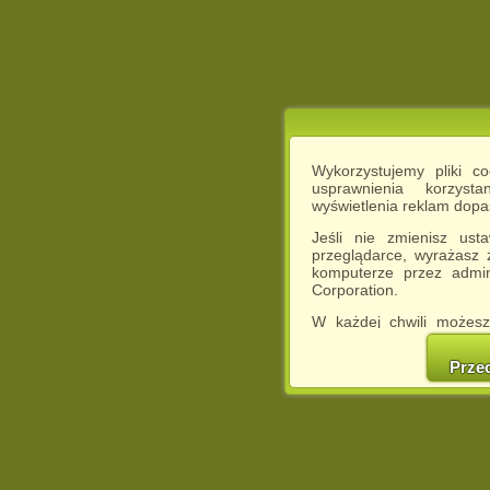
Wykorzystujemy pliki c
usprawnienia korzyst
wyświetlenia reklam dop
Jeśli nie zmienisz ust
przeglądarce, wyrażasz
komputerze przez admin
Corporation.
W każdej chwili możesz
cookies w swojej przeglą
w naszej Pol
Prze
http://chomikuj.pl/Polity
Jednocześnie informuje
może spowodować ogr
Chomikuj.pl.
W przypadku braku twojej