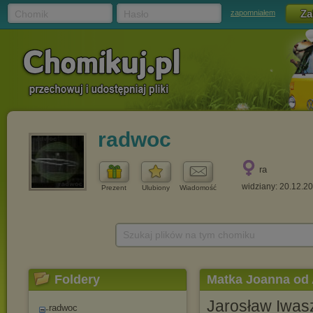
Chomik
Hasło
zapomniałem
radwoc
ra
widziany: 20.12.2
Prezent
Ulubiony
Wiadomość
Szukaj plików na tym chomiku
Foldery
Matka Joanna od
Jarosław Iwas
radwoc