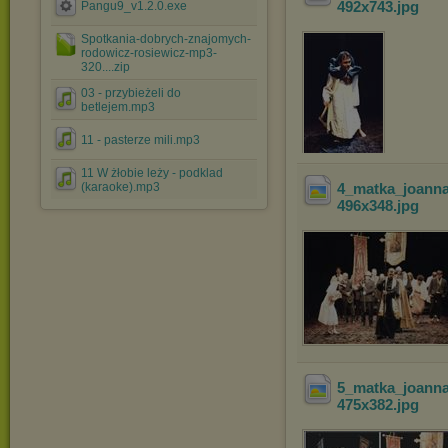
492x743
.jpg
Pangu9_v1.2.0.exe
Spotkania-dobrych-znajomych-
rodowicz-rosiewicz-mp3-
320....zip
03 - przybieżeli do
betlejem.mp3
11 - pasterze mili.mp3
11 W żłobie leży - podklad
(karaoke).mp3
4_matka_joann
496x348
.jpg
5_matka_joann
475x382
.jpg