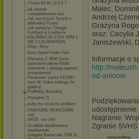
Grażyna Misior
iTunes 64 bit 12.9.5.7
Malec, Dominik
jak usunac
compattelrunner.e
xe
Andrzej Czern
Jak wyczyścić Synchr z
biblioteką iTunes
Grażyna Rog
Jak wylaczyc Orange
oraz: Cecylia
FunSpot w Livebox'ie
KALIBRACJA STAX SRM-1
Janiszewski, D
MK 2 CALIBRATION
Klipy i filmy
Nero Serial Finder Tool
Informacje o s
Olympus C 4000 Zoom
(tworzenie plików RAW,
http://mateush
sterowniki i obsługa aparatu
komputerem)
od-anioow
Panasonic Lumix FZ1000 -
best 4K Video settings for
grading
Podkłady (karaoke)
Prywatne
Podziękowania
putty mc krzaczki problem
udostępnienie
SAMSUNG UE46ES6800
root
Nagranie: Woj
SATB - na chór
Zgranie SVHS 
Scrabble dwuliterowce
dwuliterówki
Seagate Barracuda 7200.11
sortuj według: