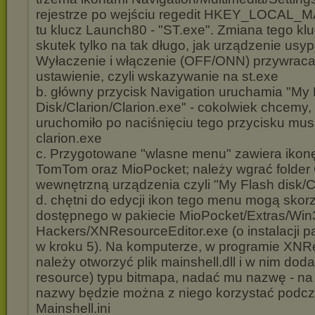
rejestrze po wejściu regedit HKEY_LOCAL_MA
tu klucz Launch80 - "ST.exe". Zmiana tego kl
skutek tylko na tak długo, jak urządzenie usyp
Wyłaczenie i włączenie (OFF/ONN) przywraca
ustawienie, czyli wskazywanie na st.exe
b. główny przycisk Navigation uruchamia "My 
Disk/Clarion/Clarion.exe" - cokolwiek chcemy,
uruchomiło po naciśnięciu tego przycisku mus
clarion.exe
c. Przygotowane "wlasne menu" zawiera ikon
TomTom oraz MioPocket; należy wgrać folder C
wewnętrzną urządzenia czyli "My Flash disk/C
d. chętni do edycji ikon tego menu mogą skor
dostępnego w pakiecie MioPocket/Extras/Wi
Hackers/XNResourceEditor.exe (o instalacji p
w kroku 5). Na komputerze, w programie XNR
należy otworzyć plik mainshell.dll i w nim dod
resource) typu bitmapa, nadać mu nazwę - na 
nazwy będzie można z niego korzystać podcza
Mainshell.ini