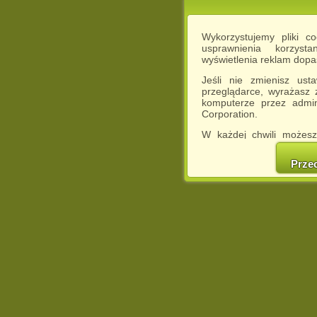
Wykorzystujemy pliki c
usprawnienia korzyst
wyświetlenia reklam dop
Jeśli nie zmienisz ust
przeglądarce, wyrażasz
komputerze przez admin
Corporation.
W każdej chwili możesz
cookies w swojej przeglą
w naszej Pol
Prze
http://chomikuj.pl/Polity
Jednocześnie informuje
może spowodować ogr
Chomikuj.pl.
W przypadku braku twojej
prosimy o opuszczenie se
Wykorzystanie plików c
(dostosowanie reklam do
działań marketingowych).
Wyrażenie sprzeciwu spo