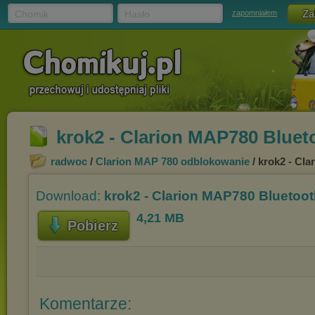
Chomik
Hasło
zapomniałem
krok2 - Clarion MAP780 Bluet
radwoc
/
Clarion MAP 780 odblokowanie
/ krok2 - Cl
Download:
krok2 - Clarion MAP780 Bluetoot
4,21 MB
Pobierz
Komentarze: