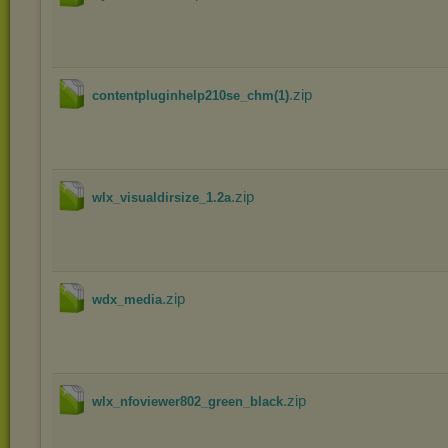
.zip
contentpluginhelp210se_chm(1)
.zip
wlx_visualdirsize_1.2a
.zip
wdx_media
.zip
wlx_nfoviewer802_green_black