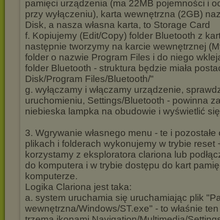
pamięci urządzenia (ma 22MB pojemności i o
przy wyłączeniu), karta wewnętrzna (2GB) na
Disk, a nasza własna karta, to Storage Card
f. Kopiujemy (Edit/Copy) folder Bluetooth z kar
następnie tworzymy na karcie wewnętrznej (M
folder o nazwie Program Files i do niego wklej
folder Bluetooth - struktura będzie miała post
Disk/Program Files/Bluetooth/"
g. wyłączamy i włączamy urządzenie, spraw
uruchomieniu, Settings/Bluetooth - powinna 
niebieska lampka na obudowie i wyświetlić si
3. Wgrywanie własnego menu - te i pozostałe 
plikach i folderach wykonujemy w trybie reset + 
korzystamy z eksploratora clariona lub podł
do komputera i w trybie dostępu do kart pami
komputerze.
Logika Clariona jest taka:
a. system uruchamia się uruchamiając plik "P
wewnętrzna/Windows/ST.exe" - to właśnie ten 
trzema ikonami Navigation/Multimedia/Setting