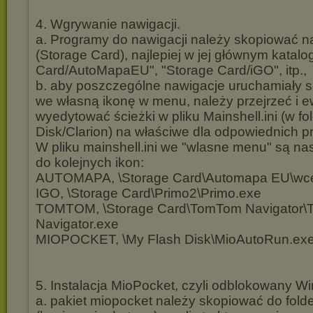
4. Wgrywanie nawigacji.
a. Programy do nawigacji należy skopiować na
(Storage Card), najlepiej w jej głównym katalog
Card/AutoMapaEU", "Storage Card/iGO", itp.,
b. aby poszczególne nawigacje uruchamiały si
we własną ikonę w menu, należy przejrzeć i e
wyedytować ścieżki w pliku Mainshell.ini (w f
Disk/Clarion) na właściwe dla odpowiednich 
W pliku mainshell.ini we "wlasne menu" są na
do kolejnych ikon:
AUTOMAPA, \Storage Card\Automapa EU\wc
IGO, \Storage Card\Primo2\Primo.exe
TOMTOM, \Storage Card\TomTom Navigator
Navigator.exe
MIOPOCKET, \My Flash Disk\MioAutoRun.ex
5. Instalacja MioPocket, czyli odblokowany W
a. pakiet miopocket należy skopiować do fold