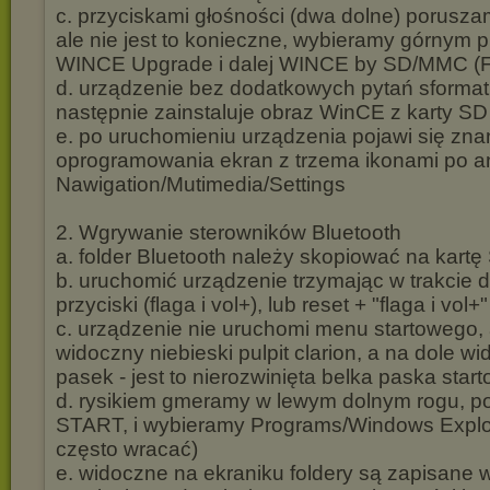
c. przyciskami głośności (dwa dolne) poruszam
ale nie jest to konieczne, wybieramy górnym 
WINCE Upgrade i dalej WINCE by SD/MMC (
d. urządzenie bez dodatkowych pytań sformatu
następnie zainstaluje obraz WinCE z karty SD
e. po uruchomieniu urządzenia pojawi się zna
oprogramowania ekran z trzema ikonami po a
Nawigation/Mutimedia/Settings
2. Wgrywanie sterowników Bluetooth
a. folder Bluetooth należy skopiować na kartę
b. uruchomić urządzenie trzymając w trakcie
przyciski (flaga i vol+), lub reset + "flaga i vol+"
c. urządzenie nie uruchomi menu startowego, 
widoczny niebieski pulpit clarion, a na dole w
pasek - jest to nierozwinięta belka paska star
d. rysikiem gmeramy w lewym dolnym rogu, poj
START, i wybieramy Programs/Windows Explo
często wracać)
e. widoczne na ekraniku foldery są zapisane 