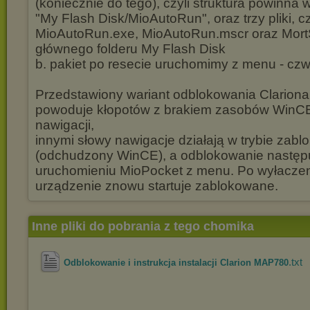
(koniecznie do tego), czyli struktura powinna 
"My Flash Disk/MioAutoRun", oraz trzy pliki, cz
MioAutoRun.exe, MioAutoRun.mscr oraz MortS
głównego folderu My Flash Disk
b. pakiet po resecie uruchomimy z menu - czw
Przedstawiony wariant odblokowania Clarion
powoduje kłopotów z brakiem zasobów WinCE
nawigacji,
innymi słowy nawigacje działają w trybie za
(odchudzony WinCE), a odblokowanie następ
uruchomieniu MioPocket z menu. Po wyłaczeni
urządzenie znowu startuje zablokowane.
Inne pliki do pobrania z tego chomika
.txt
Odblokowanie i instrukcja instalacji Clarion MAP780