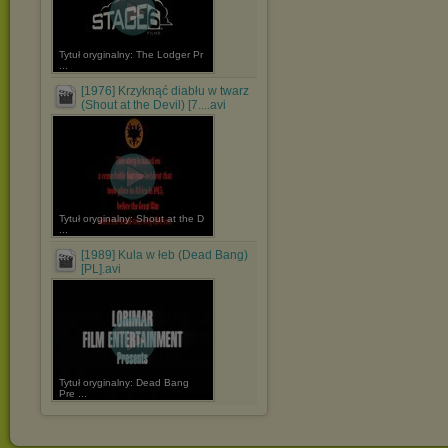
Tytuł oryginalny: The Lodger Pr
...
[1976] Krzyknąć diabłu w twarz
(Shout at the Devil) [7....avi
Tytuł oryginalny: Shout at the D
...
[1989] Kula w łeb (Dead Bang)
[PL].avi
Tytuł oryginalny: Dead Bang
Pre ...