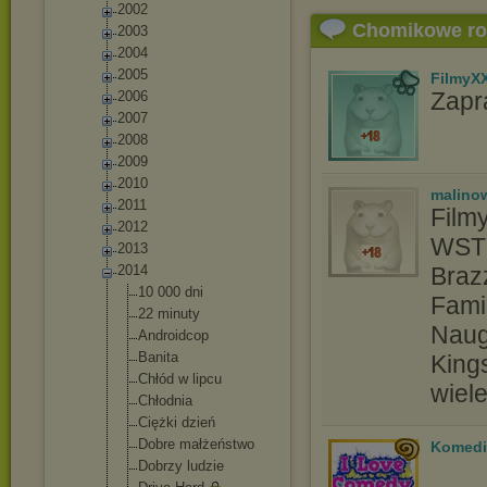
2002
Chomikowe r
2003
2004
2005
FilmyX
Zapr
2006
2007
2008
2009
2010
malino
2011
Filmy
2012
WST
2013
2014
Braz
10 000 dni
Fami
22 minuty
Naugh
Androidcop
Banita
King
Chłód w lipcu
wiel
Chłodnia
Ciężki dzień
Dobre małżeństwo
Komedie
Dobrzy ludzie