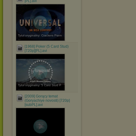
[PL].avi
Tytuł oryginalny: Crackers Prem
...
[1968] Poker (5 Card Stud)
[720p][PL].avi
Tytuł oryginalny: 5 Card Stud P
...
[2009] Gorący temat
(Goryachiye novosti) [720p]
[subPL].avi