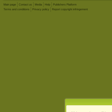
Main page
Contact us
Media
Help
Publishers Platform
Terms and conditions
Privacy policy
Report copyright infringement