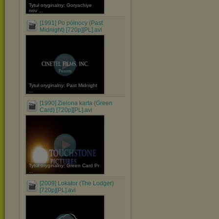
Tytuł oryginalny: Goryachiye
nov ...
[1991] Po północy (Past
Midnight) [720p][PL].avi
Tytuł oryginalny: Past Midnight
...
[1990] Zielona karta (Green
Card) [720p][PL].avi
Tytuł oryginalny: Green Card Pr
...
[2009] Lokator (The Lodger)
[720p][PL].avi