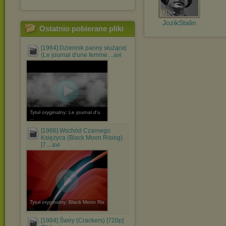
JozikStalin
Ostatnio pobierane pliki
[1964] Dziennik panny służącej
(Le journal d'une femme....avi
Tytuł oryginalny: Le journal d'u
...
[1986] Wschód Czarnego
Księżyca (Black Moon Rising)
[7....avi
Tytuł oryginalny: Black Moon Ris
...
[1984] Świry (Crackers) [720p]