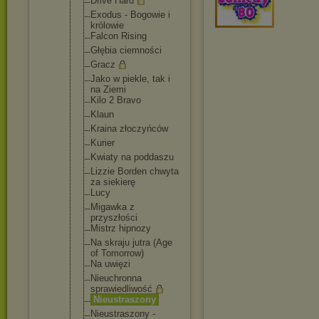
Drive Hard
Exodus - Bogowie i
królowie
Falcon Rising
Głębia ciemności
Gracz
Jako w piekle, tak i
na Ziemi
Kilo 2 Bravo
Klaun
Kraina złoczyńców
Kurier
Kwiaty na poddaszu
Lizzie Borden chwyta
za siekierę
Lucy
Migawka z
przyszłości
Mistrz hipnozy
Na skraju jutra (Age
of Tomorrow)
Na uwięzi
Nieuchronna
sprawiedliw
ość
Nieustraszo
ny
Nieustraszo
ny -