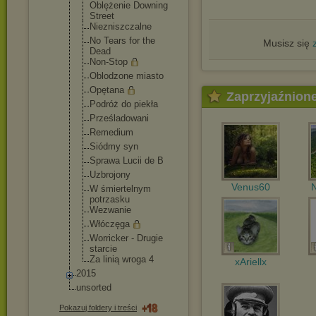
Oblężenie Downing
Street
Niezniszcza
lne
No Tears for the
Musisz się
Dead
Non-Stop
Oblodzone miasto
Opętana
Zaprzyjaźnion
Podróż do piekła
Prześladowa
ni
Remedium
Siódmy syn
Sprawa Lucii de B
Uzbrojony
Venus60
N
W śmiertelnym
potrzasku
Wezwanie
Włóczęga
Worricker - Drugie
starcie
Za linią wroga 4
xAriellx
2015
unsorted
Pokazuj foldery i treści