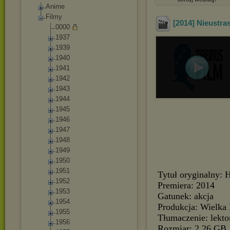
Anime
Filmy
[2014] Nieustra
0000
1937
1939
1940
1941
1942
1943
1944
1945
1946
1947
1948
1949
1950
1951
Tytuł oryginalny:
1952
Premiera: 2014
1953
Gatunek: akcja
1954
Produkcja: Wielka 
1955
Tłumaczenie: lekt
1956
Rozmiar: 2,26 GB