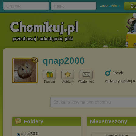
Chomik
Hasło
zapomniałem
qnap2000
Jacek
widziany: dzisiaj o
Prezent
Ulubiony
Wiadomość
Szukaj plików na tym chomiku
Foldery
Nieustraszony
qnap2000
sortuj według: