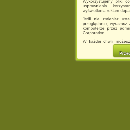
Wykorzystujemy pliki c
usprawnienia korzyst
wyświetlenia reklam dop
Jeśli nie zmienisz ust
przeglądarce, wyrażasz
komputerze przez admin
Corporation.
W każdej chwili możesz
cookies w swojej przeglą
w naszej Pol
Prze
http://chomikuj.pl/Polity
Jednocześnie informuje
może spowodować ogr
Chomikuj.pl.
W przypadku braku twojej
prosimy o opuszczenie se
Wykorzystanie plików c
(dostosowanie reklam do
działań marketingowych).
Wyrażenie sprzeciwu spo
będzie dopasowana do Tw
wyświetlona przypadkowo
Istnieje możliwość zmian