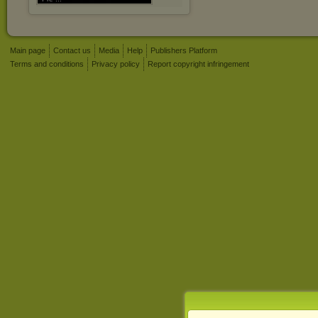
Main page
Contact us
Media
Help
Publishers Platform
Terms and conditions
Privacy policy
Report copyright infringement