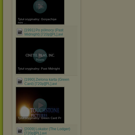
Tytuł oryginalny: Goryachiye
nov ...
[1991] Po północy (Past
Midnight) [720p][PL].avi
Tytuł oryginalny: Past Midnight
...
[1990] Zielona karta (Green
Card) [720p][PL].avi
Tytuł oryginalny: Green Card Pr
...
[2009] Lokator (The Lodger)
[720p][PL].avi