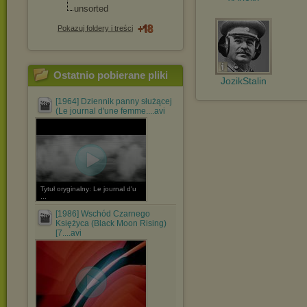
unsorted
Pokazuj foldery i treści
Ostatnio pobierane pliki
JozikStalin
[1964] Dziennik panny służącej
(Le journal d'une femme....avi
Tytuł oryginalny: Le journal d'u
...
[1986] Wschód Czarnego
Księżyca (Black Moon Rising)
[7....avi