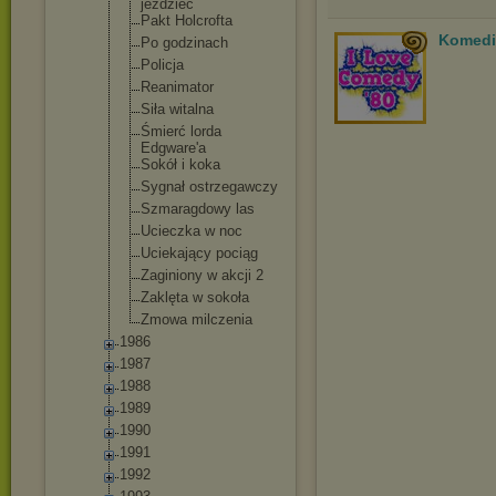
jeździec
Pakt Holcrofta
Komedie
Po godzinach
Policja
Reanimator
Siła witalna
Śmierć lorda
Edgware'a
Sokół i koka
Sygnał ostrzegawcz
y
Szmaragdowy las
Ucieczka w noc
Uciekający pociąg
Zaginiony w akcji 2
Zaklęta w sokoła
Zmowa milczenia
1986
1987
1988
1989
1990
1991
1992