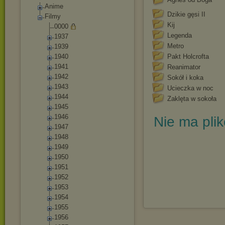
Anime
Dzikie gęsi II
Filmy
Kij
0000
Legenda
1937
Metro
1939
1940
Pakt Holcrofta
1941
Reanimator
1942
Sokół i koka
1943
Ucieczka w noc
1944
Zaklęta w sokoła
1945
1946
Nie ma pli
1947
1948
1949
1950
1951
1952
1953
1954
1955
1956