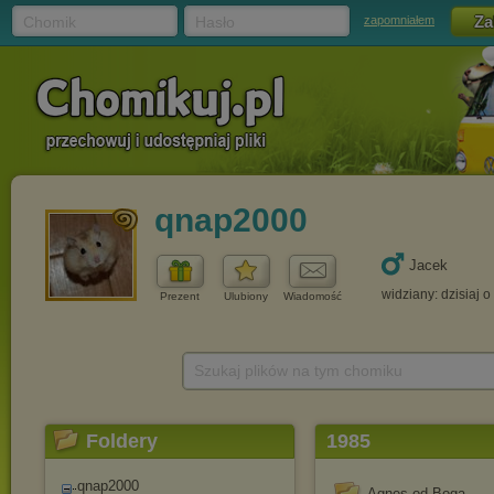
Chomik
Hasło
zapomniałem
qnap2000
Jacek
widziany: dzisiaj o
Prezent
Ulubiony
Wiadomość
Szukaj plików na tym chomiku
Foldery
1985
qnap2000
Agnes od Boga