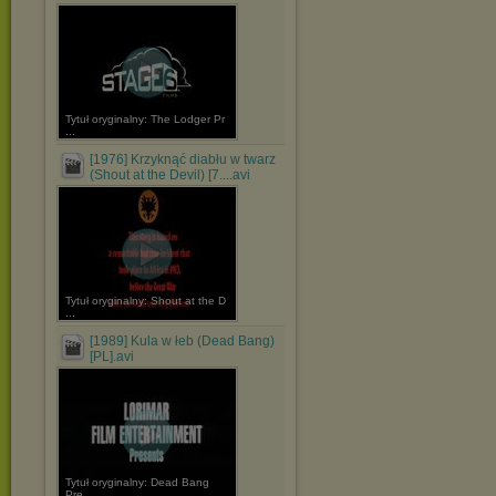
Tytuł oryginalny: The Lodger Pr
...
[1976] Krzyknąć diabłu w twarz
(Shout at the Devil) [7....avi
Tytuł oryginalny: Shout at the D
...
[1989] Kula w łeb (Dead Bang)
[PL].avi
Tytuł oryginalny: Dead Bang
Pre ...