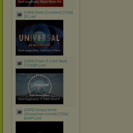
Tytuł oryginalny: Black Moon Ris
...
[1984] Świry (Crackers) [720p]
[PL].avi
Tytuł oryginalny: Crackers Prem
...
[1968] Poker (5 Card Stud)
[720p][PL].avi
Tytuł oryginalny: 5 Card Stud P
...
[2009] Gorący temat
(Goryachiye novosti) [720p]
[subPL].avi