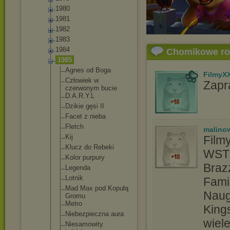
1980
1981
1982
1983
1984
Chomikowe r
1985
Agnes od Boga
FilmyX
Człowiek w
Zapr
czerwonym bucie
D.A.R.Y.L
Dzikie gęsi II
Facet z nieba
Fletch
malino
Kij
Filmy
Klucz do Rebeki
WST
Kolor purpury
Braz
Legenda
Lotnik
Fami
Mad Max pod Kopułą
Naugh
Gromu
Metro
King
Niebezpiecz
na aura
wiel
Niesamowity