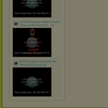
Tytuł oryginalny: On the Beach (
...
[1976] Krzyknąć diabłu w twarz
(Shout at the Devil) [7....avi
Tytuł oryginalny: Shout at the D
...
[2000] Ostatni brzeg (On the
Beach) [PL] part2.avi
Tytuł oryginalny: On the Beach (
...