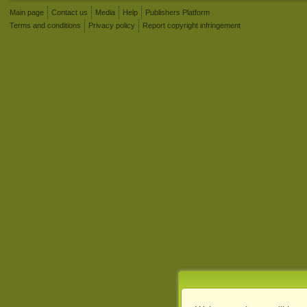
Main page
Contact us
Media
Help
Publishers Platform
Terms and conditions
Privacy policy
Report copyright infringement