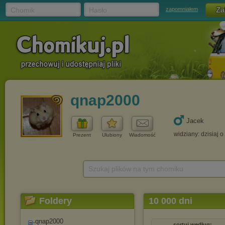
Chomik
Hasło
zapomniałem
qnap2000
Jacek
widziany: dzisiaj o
Prezent
Ulubiony
Wiadomość
Szukaj plików na tym chomiku
Foldery
10 000 dni
qnap2000
sortuj według: