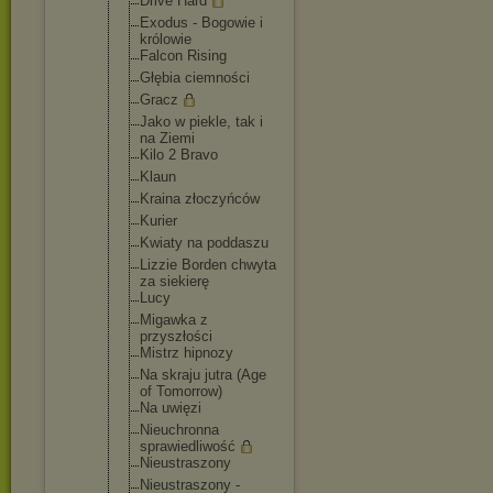
Drive Hard
Exodus - Bogowie i
królowie
Falcon Rising
Głębia ciemności
Gracz
Jako w piekle, tak i
na Ziemi
Kilo 2 Bravo
Klaun
Kraina złoczyńców
Kurier
Kwiaty na poddaszu
Lizzie Borden chwyta
za siekierę
Lucy
Migawka z
przyszłości
Mistrz hipnozy
Na skraju jutra (Age
of Tomorrow)
Na uwięzi
Nieuchronna
sprawiedliw
ość
Nieustraszo
ny
Nieustraszo
ny -