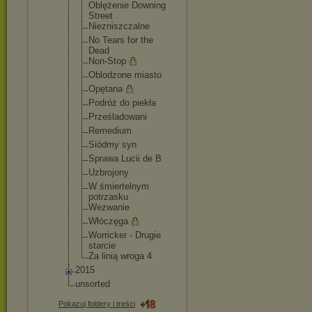
Oblężenie Downing
Street
Niezniszcza
lne
No Tears for the
Dead
Non-Stop
Oblodzone miasto
Opętana
Podróż do piekła
Prześladowa
ni
Remedium
Siódmy syn
Sprawa Lucii de B
Uzbrojony
W śmiertelnym
potrzasku
Wezwanie
Włóczęga
Worricker - Drugie
starcie
Za linią wroga 4
2015
unsorted
Pokazuj foldery i treści