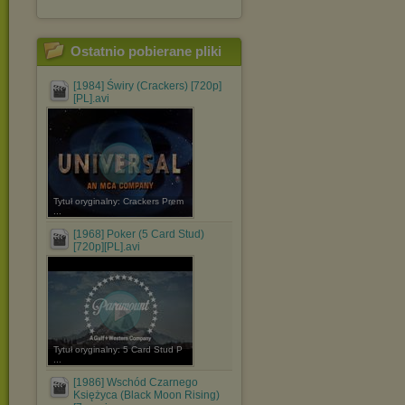
Ostatnio pobierane pliki
[1984] Świry (Crackers) [720p]
[PL].avi
Tytuł oryginalny: Crackers Prem
...
[1968] Poker (5 Card Stud)
[720p][PL].avi
Tytuł oryginalny: 5 Card Stud P
...
[1986] Wschód Czarnego
Księżyca (Black Moon Rising)