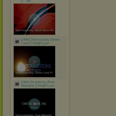
[7....avi
Tytuł oryginalny: Black Moon Ris
...
[1990] Zielona karta (Green
Card) [720p][PL].avi
Tytuł oryginalny: Green Card Pr
...
[1991] Po północy (Past
Midnight) [720p][PL].avi
Tytuł oryginalny: Past Midnight