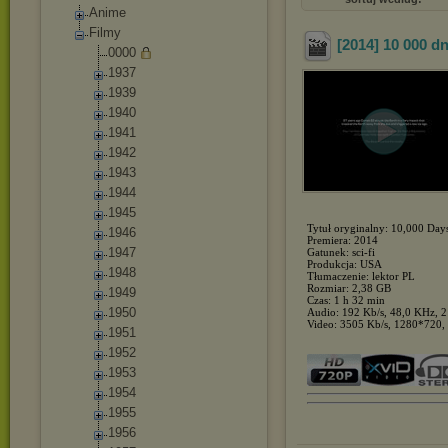
Anime
Filmy
[2014] 10 000 dn
0000
1937
1939
1940
1941
1942
1943
1944
1945
Tytuł oryginalny: 10,000 Day
1946
Premiera: 2014
1947
Gatunek: sci-fi
Produkcja: USA
1948
Tłumaczenie: lektor PL
Rozmiar: 2,38 GB
1949
Czas: 1 h 32 min
1950
Audio: 192 Kb/s, 48,0 KHz, 2
Video: 3505 Kb/s, 1280*720, 
1951
1952
1953
1954
1955
1956