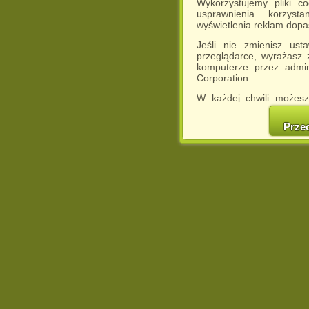
Wykorzystujemy pliki c
usprawnienia korzyst
wyświetlenia reklam dop
Jeśli nie zmienisz ust
przeglądarce, wyrażasz
komputerze przez admin
Corporation.
W każdej chwili możesz
cookies w swojej przeglą
w naszej Pol
Prze
http://chomikuj.pl/Polity
Jednocześnie informuje
może spowodować ogr
Chomikuj.pl.
W przypadku braku twojej
prosimy o opuszczenie se
Wykorzystanie plików c
(dostosowanie reklam do
działań marketingowych).
Wyrażenie sprzeciwu spo
będzie dopasowana do Tw
wyświetlona przypadkowo
Istnieje możliwość zmian