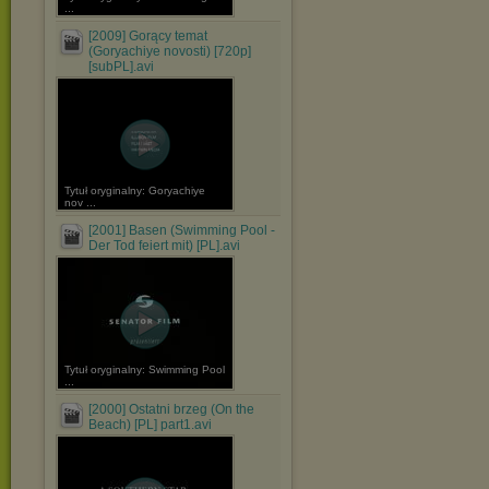
...
[2009] Gorący temat
(Goryachiye novosti) [720p]
[subPL].avi
Tytuł oryginalny: Goryachiye
nov ...
[2001] Basen (Swimming Pool -
Der Tod feiert mit) [PL].avi
Tytuł oryginalny: Swimming Pool
...
[2000] Ostatni brzeg (On the
Beach) [PL] part1.avi