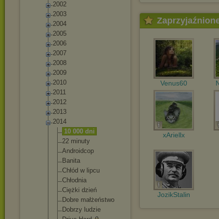
2002
2003
Zaprzyjaźnion
2004
2005
2006
2007
2008
2009
2010
Venus60
N
2011
2012
2013
2014
10 000 dni
xAriellx
22 minuty
Androidcop
Banita
Chłód w lipcu
Chłodnia
Ciężki dzień
JozikStalin
Dobre małżeństwo
Dobrzy ludzie