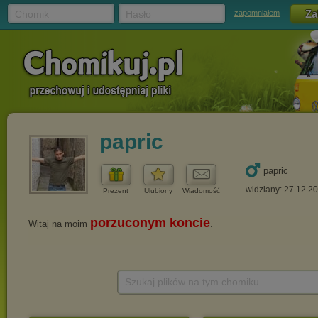
Chomik
Hasło
zapomniałem
papric
papric
widziany: 27.12.2
Prezent
Ulubiony
Wiadomość
Szukaj plików na tym chomiku