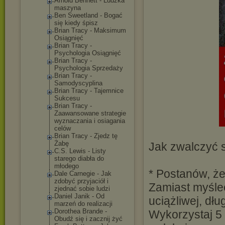
Arnold Bennett - Ludzka
maszyna
Ben Sweetland - Bogać
się kiedy śpisz
Brian Tracy - Maksimum
Osiągnięć
Brian Tracy -
Psychologia Osiągnięć
Brian Tracy -
Psychologia Sprzedaży
Brian Tracy -
Samodyscyplina
Brian Tracy - Tajemnice
Sukcesu
Brian Tracy -
Zaawansowane strategie
wyznaczania i osiagania
celów
Brian Tracy - Zjedz tę
Żabę
Jak zwalczyć 
C.S. Lewis - Listy
starego diabła do
młodego
* Postanów, że
Dale Carnegie - Jak
zdobyć przyjaciół i
Zamiast myśle
zjednać sobie ludzi
Daniel Janik - Od
uciążliwej, dłu
marzeń do realizacji
Dorothea Brande -
Wykorzystaj 5 m
Obudź się i zacznij żyć