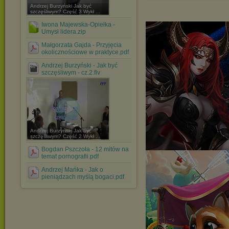
Andrzej Burzyński Jak być
szczęśliwym? Część 3 Wykł ...
Iwona Majewska-Opiełka -
Umysł lidera.zip
Małgorzata Gajda - Przyjęcia
okolicznościowe w praktyce.pdf
Andrzej Burzyński - Jak być
szczęśliwym - cz.2.flv
Andrzej Burzyński Jak być
szczęśliwym? Część 2 Wykł ...
Bogdan Pszczoła - 12 mitów na
temat pornografii.pdf
Andrzej Mańka - Jak o
pieniądzach myślą bogaci.pdf