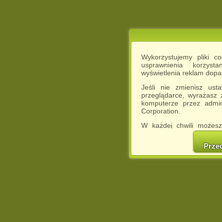
Wykorzystujemy pliki c
usprawnienia korzyst
wyświetlenia reklam dop
Jeśli nie zmienisz ust
przeglądarce, wyrażasz
komputerze przez admin
Corporation.
W każdej chwili możesz
cookies w swojej przeglą
w naszej Pol
Prze
http://chomikuj.pl/Polity
Jednocześnie informuje
może spowodować ogr
Chomikuj.pl.
W przypadku braku twojej
prosimy o opuszczenie se
Wykorzystanie plików c