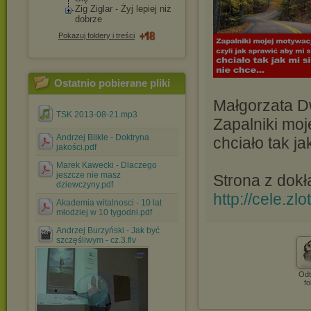
Zig Ziglar - Żyj lepiej niż
dobrze
Pokazuj foldery i treści
Ostatnio pobierane pliki
Małgorzata Dw
TSK 2013-08-21.mp3
Zapalniki moje
Andrzej Blikle - Doktryna
chciało tak ja
jakości.pdf
Marek Kawecki - Dlaczego
jeszcze nie masz
Strona z dok
dziewczyny.pdf
http://cele.zlo
Akademia witalnosci - 10 lat
młodziej w 10 tygodni.pdf
Andrzej Burzyński - Jak być
szczęśliwym - cz.3.flv
Odt
fo