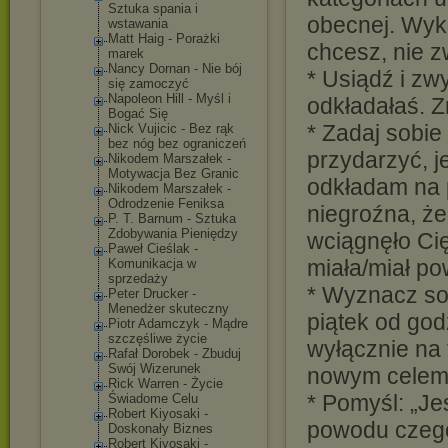
Sztuka spania i
obecnej. Wyko
wstawania
Matt Haig - Porażki
chcesz, nie z
marek
Nancy Dornan - Nie bój
* Usiądź i zw
się zamoczyć
Napoleon Hill - Myśl i
odkładałaś. Zr
Bogać Się
* Zadaj sobie
Nick Vujicic - Bez rąk
bez nóg bez ograniczeń
przydarzyć, je
Nikodem Marszałek -
Motywacja Bez Granic
odkładam na p
Nikodem Marszałek -
Odrodzenie Feniksa
niegroźna, że
P. T. Barnum - Sztuka
Zdobywania Pieniędzy
wciągnęło Cię
Paweł Cieślak -
miała/miał po
Komunikacja w
sprzedaży
* Wyznacz sob
Peter Drucker -
Menedżer skuteczny
piątek od god
Piotr Adamczyk - Mądre
szczęśliwe życie
wyłącznie na 
Rafał Dorobek - Zbuduj
Swój Wizerunek
nowym celem
Rick Warren - Życie
* Pomyśl: „J
Świadome Celu
Robert Kiyosaki -
powodu czego
Doskonały Biznes
Robert Kiyosaki -