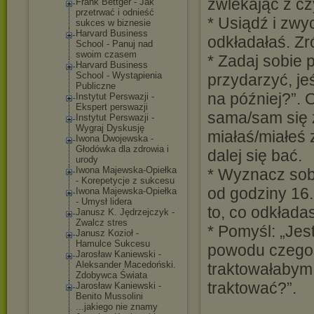
zwlekając z c
Frank Bettger - Jak
przetrwać i odnieść
* Usiądź i zwy
sukces w biznesie
Harvard Business
odkładałaś. Zró
School - Panuj nad
swoim czasem
* Zadaj sobie 
Harvard Business
School - Wystąpienia
przydarzyć, jeś
Publiczne
na później?”. 
Instytut Perswazji -
Ekspert perswazji
sama/sam się z
Instytut Perswazji -
Wygraj Dyskusję
miałaś/miałeś 
Iwona Dwojewska -
Głodówka dla zdrowia i
dalej się bać.
urody
Iwona Majewska-Opieł
ka
* Wyznacz sobi
- Korepetycje z sukcesu
od godziny 16.
Iwona Majewska-Opieł
ka
- Umysł lidera
to, co odkłada
Janusz K. Jędrzejczyk -
Zwalcz stres
* Pomyśl: „Je
Janusz Kozioł -
Hamulce Sukcesu
powodu czegoś
Jarosław Kaniewski -
Aleksander Macedoński.
traktowałabym 
Zdobywca Świata
traktować?”.
Jarosław Kaniewski -
Benito Mussolini
...jakiego nie znamy