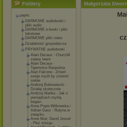
Foldery
Małgorzata Dworni
Mał
papric
DARMOWE audiobooki i
pliki audio
DARMOWE e-booki i pliki
tekstowe
cz
DARMOWE pliki video
Działalność gospodarcza
PRYWATNE audiobooki
Alain Decaux - Churchill
zwany lwem
Alain Decaux -
Tajemnice Rasputina
Alan Falcone - Zmień
swoje myśli by zmienić
siebie
Andrzej Bubrowiecki -
Działaj skutecznie
Andrzej Mańka - Jak o
pieniądzach myślą
bogaci
Anna Popis-Witkowsk
a i
Adrian Gasz - Rutyna w
związku
Anne Moir, David Jessel
- Płeć mózgu