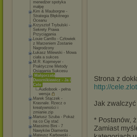
menedżer spotyka
małpę
Kim & Mauborgne -
Strategia Błękitnego
Oceanu
Krzysztof Trybulski -
Sekrety Prawa
Przyciągania
Louie Carrillo - Człowiek
z Marzeniem Zostanie
Nagrodzony
Łukasz Milewski - Mowa
ciała a sukces
M.R. Kopmeyer -
Praktyczne Metody
Osiągania Sukcesu
Małgorzata
Strona z dok
Dwornikiewicz - Ja i
Cele
http://cele.zlo
Audiobook - pełna
wersja
Marek Stączek -
Jak zwalczyć
Krasnale. Rzecz o
kreatywności i
zmianie.zip
Mariusz Szuba - Pokaż
* Postanów, ż
na co Cię stać
Massimo Bini - 7
Zamiast myśl
Nawyków Diamenta
kategoriach uc
Mateusz Karbowski -