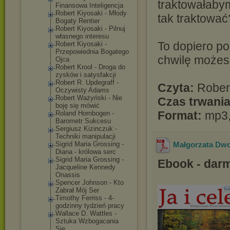
traktowałabym
Finansowa Inteligencja
Robert Kiyosaki - Młody
tak traktować
Bogaty Rentier
Robert Kiyosaki - Pilnuj
własnego interesu
To dopiero po
Robert Kiyosaki -
Przepowiednia Bogatego
chwilę możesz
Ojca
Robert Krool - Droga do
zysków i satysfakcji
Robert R. Updegraff -
Czyta:
Rober
Oczywisty Adams
Robert Ważyński - Nie
Czas trwania
boję się mówić
Format:
mp3,
Roland Hornbogen -
Barometr Sukcesu
Sergiusz Kizinczuk -
Techniki manipulacji
Sigrid Maria Grossing -
Małgorzata Dwor
Diana - królowa serc
Sigrid Maria Grossing -
Ebook - dar
Jacqueline Kennedy
Onassis
Spencer Johnson - Kto
Zabrał Mój Ser
Timothy Ferriss - 4-
godzinny tydzień pracy
Wallace D. Wattles -
Sztuka Wzbogacania
Się