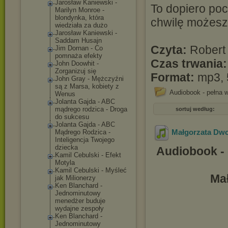
Jarosław Kaniewski -
To dopiero poc
Marilyn Monroe -
blondynka, która
chwilę możesz 
wiedziała za dużo
Jarosław Kaniewski -
Saddam Husajn
Czyta:
Robert
Jim Dornan - Co
pomnaża efekty
Czas trwania:
John Doowhit -
Zorganizuj się
Format:
mp3, 
John Gray - Mężczyźni
są z Marsa, kobiety z
Audiobook - pełna w
Wenus
Jolanta Gajda - ABC
mądrego rodzica - Droga
sortuj według:
do sukcesu
Jolanta Gajda - ABC
Małgorzata Dwor
Mądrego Rodzica -
Inteligencja Twojego
dziecka
Audiobook -
Kamil Cebulski - Efekt
Motyla
Kamil Cebulski - Myśleć
Mał
jak Milionerzy
Ken Blanchard -
Jednominutowy
menedżer buduje
wydajne zespoły
Ken Blanchard -
Jednominutowy