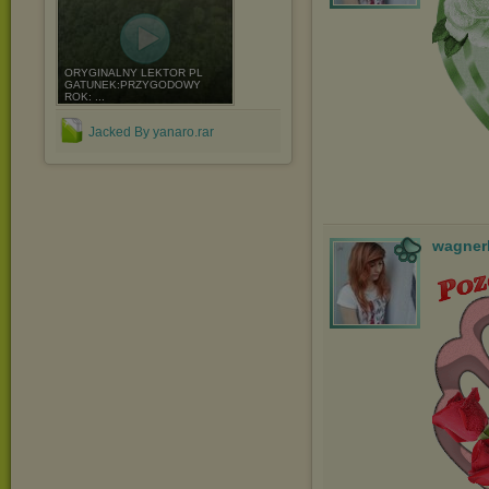
ORYGINALNY LEKTOR PL
GATUNEK:PRZYGODOWY
ROK: ...
Jacked By yanaro.rar
wagner