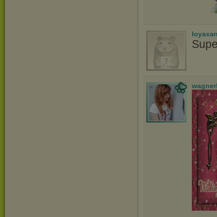
loyaxa
Supe
wagner