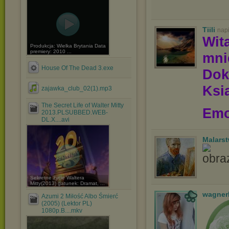
Tiili
nap
Wit
Produkcja: Wielka Brytania Data
premiery: 2010 ...
mni
House Of The Dead 3.exe
Dok
Ksią
zajawka_club_02(1).mp3
The Secret Life of Walter Mitty
Emo
2013.PLSUBBED.WEB-
DL.X....avi
Malars
Sekretne życie Waltera
Mitty(2013) gatunek: Dramat, ...
wagner
Azumi 2 Miłość Albo Śmierć
(2005) (Lektor PL)
1080p.B....mkv