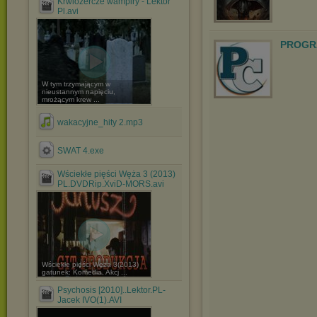
Krwiożercze wampiry - Lektor
Pl.avi
PROGR
W tym trzymającym w
nieustannym napięciu,
mrożącym krew ...
wakacyjne_hity 2.mp3
SWAT 4.exe
Wściekłe pięści Węża 3 (2013)
PL.DVDRip.XviD-MORS.avi
Wściekłe pięści Węża 3(2013)
gatunek: Komedia, Akcj ...
Psychosis [2010]..Lektor.PL-
Jacek IVO(1).AVI