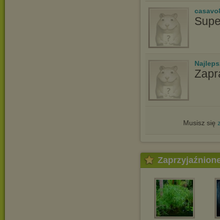
casavo
Supe
Najlep
Zapr
Musisz się
Zaprzyjaźnion