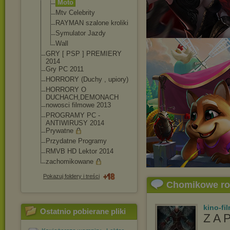
Moto
Mtv Celebrity
RAYMAN szalone kroliki
Symulator Jazdy
Wall
GRY [ PSP ] PREMIERY
2014
Gry PC 2011
HORRORY (Duchy , upiory)
HORRORY O
DUCHACH,DEMONACH
nowosci filmowe 2013
PROGRAMY PC -
ANTIWIRUSY 2014
Prywatne
Przydatne Programy
RMVB HD Lektor 2014
zachomikowane
Pokazuj foldery i treści
Chomikowe r
kino-fi
Ostatnio pobierane pliki
Z A 