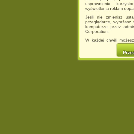
usprawnienia korzyst
wyświetlenia reklam dop
Jeśli nie zmienisz ust
przeglądarce, wyrażasz
komputerze przez admin
Corporation.
W każdej chwili możesz
cookies w swojej przeglą
w naszej Pol
Prze
http://chomikuj.pl/Polity
Jednocześnie informuje
może spowodować ogr
Chomikuj.pl.
W przypadku braku twojej
prosimy o opuszczenie se
Wykorzystanie plików c
(dostosowanie reklam do
działań marketingowych).
Wyrażenie sprzeciwu spo
będzie dopasowana do Tw
wyświetlona przypadkowo
Istnieje możliwość zmian