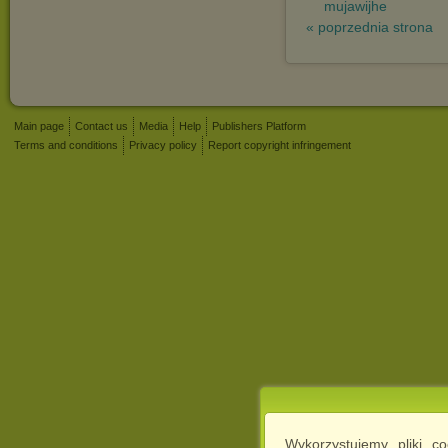
mujawijhe
« poprzednia strona
Main page
Contact us
Media
Help
Publishers Platform
Terms and conditions
Privacy policy
Report copyright infringement
Wykorzystujemy pliki c