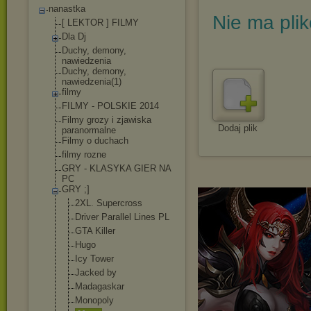
nanastka
Nie ma pli
[ LEKTOR ] FILMY
Dla Dj
Duchy, demony,
nawiedzenia
Duchy, demony,
nawiedzenia(1)
filmy
FILMY - POLSKIE 2014
Filmy grozy i zjawiska
Dodaj plik
paranormalne
Filmy o duchach
filmy rozne
GRY - KLASYKA GIER NA
PC
GRY ;]
2XL. Supercross
Driver Parallel Lines PL
GTA Killer
Hugo
Icy Tower
Jacked by
Madagaskar
Monopoly