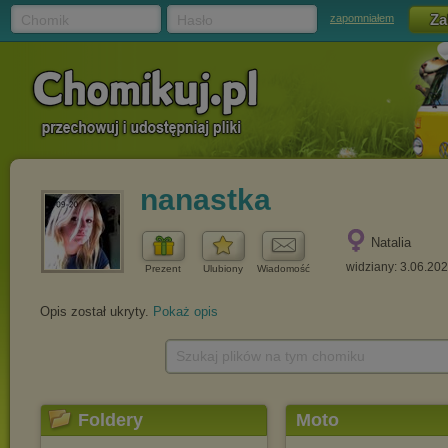
Chomik
Hasło
zapomniałem
nanastka
Natalia
widziany: 3.06.20
Prezent
Ulubiony
Wiadomość
Opis został ukryty.
Pokaż opis
Szukaj plików na tym chomiku
Foldery
Moto