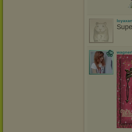
loyaxa
Supe
wagner