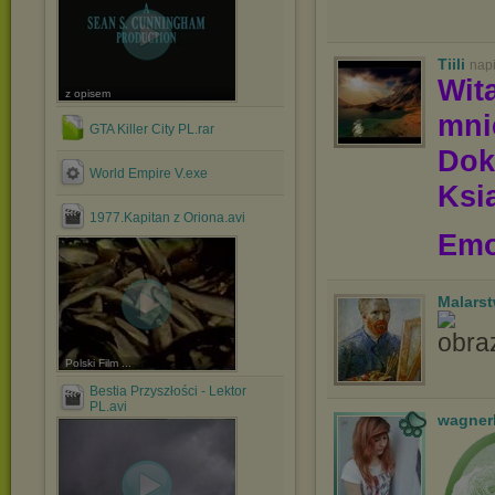
Tiili
nap
Wit
z opisem
mni
GTA Killer City PL.rar
Dok
World Empire V.exe
Ksią
1977.Kapitan z Oriona.avi
Emo
Malars
Polski Film ...
Bestia Przyszłości - Lektor
PL.avi
wagner