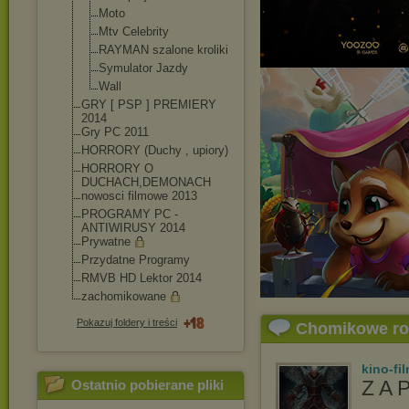
Moto
Mtv Celebrity
RAYMAN szalone kroliki
Symulator Jazdy
Wall
GRY [ PSP ] PREMIERY
2014
Gry PC 2011
HORRORY (Duchy , upiory)
HORRORY O
DUCHACH,DEMONACH
nowosci filmowe 2013
PROGRAMY PC -
ANTIWIRUSY 2014
Prywatne
Przydatne Programy
RMVB HD Lektor 2014
zachomikowane
Pokazuj foldery i treści
Chomikowe r
kino-fi
Z A 
Ostatnio pobierane pliki