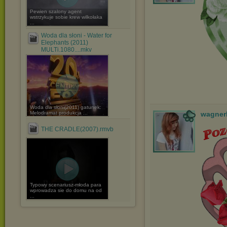
Pewien szalony agent
wstrzykuje sobie krew wilkołaka
...
Woda dla słoni - Water for
Elephants (2011)
MULTi.1080....mkv
Woda dla słoni(2011) gatunek:
Melodramat produkcja ...
wagner
THE CRADLE(2007).rmvb
Typowy scenariusz-młoda para
wprowadza sie do domu na od
...