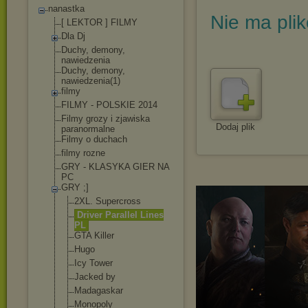
nanastka
Nie ma pli
[ LEKTOR ] FILMY
Dla Dj
Duchy, demony,
nawiedzenia
Duchy, demony,
nawiedzenia(1)
filmy
FILMY - POLSKIE 2014
Filmy grozy i zjawiska
Dodaj plik
paranormalne
Filmy o duchach
filmy rozne
GRY - KLASYKA GIER NA
PC
GRY ;]
2XL. Supercross
Driver Parallel Lines
PL
GTA Killer
Hugo
Icy Tower
Jacked by
Madagaskar
Monopoly