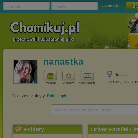
Chomik
Hasło
zapomniałem
nanastka
Natalia
widziany: 3.06.20
Prezent
Ulubiony
Wiadomość
Opis został ukryty.
Pokaż opis
Szukaj plików na tym chomiku
Foldery
Driver Parallel Li