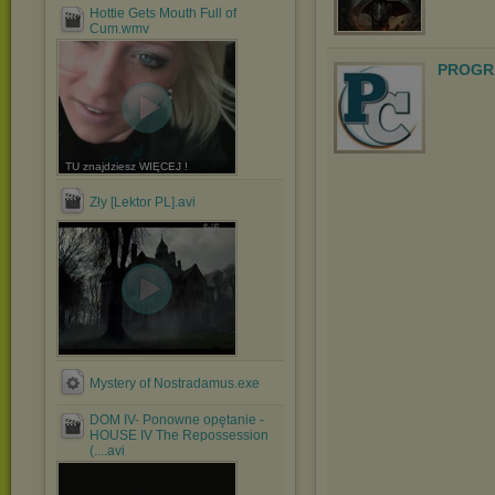
Hottie Gets Mouth Full of
Cum.wmv
PROGR
TU znajdziesz WIĘCEJ !
Zły [Lektor PL].avi
Mystery of Nostradamus.exe
DOM IV- Ponowne opętanie -
HOUSE IV The Repossession
(....avi