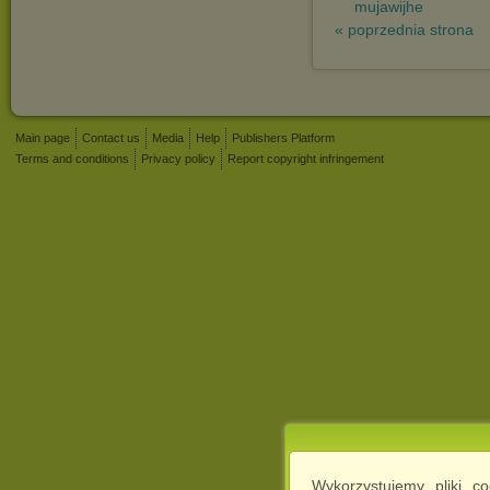
mujawijhe
« poprzednia strona
Main page
Contact us
Media
Help
Publishers Platform
Terms and conditions
Privacy policy
Report copyright infringement
Wykorzystujemy pliki c