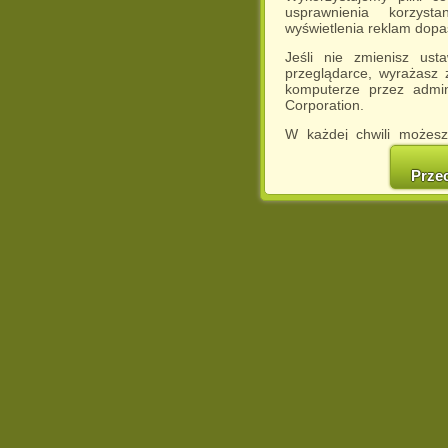
usprawnienia korzyst
wyświetlenia reklam dop
Jeśli nie zmienisz ust
przeglądarce, wyrażasz
komputerze przez admin
Corporation.
W każdej chwili możesz
cookies w swojej przeglą
w naszej Pol
Prze
http://chomikuj.pl/Polity
Jednocześnie informuje
może spowodować ogr
Chomikuj.pl.
W przypadku braku twojej
prosimy o opuszczenie se
Wykorzystanie plików c
(dostosowanie reklam do
działań marketingowych).
Wyrażenie sprzeciwu spo
będzie dopasowana do Tw
wyświetlona przypadkowo
Istnieje możliwość zmian