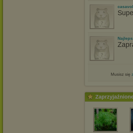
casavo
Supe
Najlep
Zapr
Musisz się
Zaprzyjaźnion