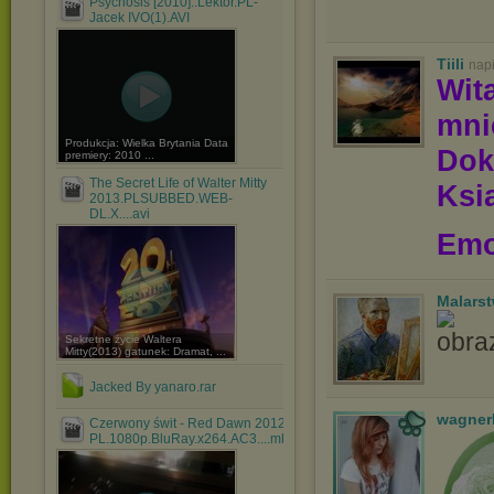
Psychosis [2010]..Lektor.PL-
Jacek IVO(1).AVI
Tiili
nap
Wit
mni
Produkcja: Wielka Brytania Data
Dok
premiery: 2010 ...
The Secret Life of Walter Mitty
Ksią
2013.PLSUBBED.WEB-
DL.X....avi
Emo
Malars
Sekretne życie Waltera
Mitty(2013) gatunek: Dramat, ...
Jacked By yanaro.rar
wagner
Czerwony świt - Red Dawn 2012
PL.1080p.BluRay.x264.AC3....mkv