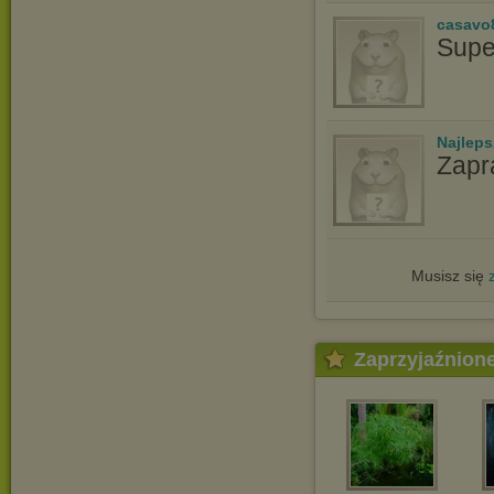
casavo
Supe
Najlep
Zapr
Musisz się
Zaprzyjaźnion