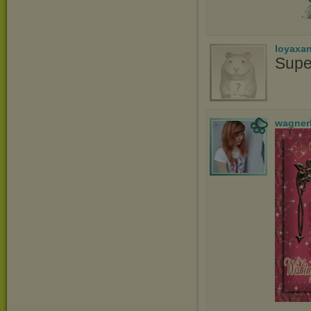
loyaxa
Supe
wagner