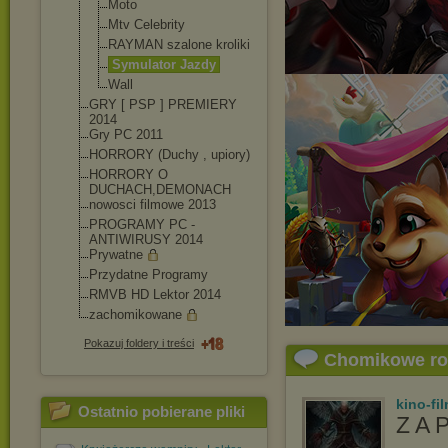
Moto
Mtv Celebrity
RAYMAN szalone kroliki
Symulator Jazdy
Wall
GRY [ PSP ] PREMIERY
2014
Gry PC 2011
HORRORY (Duchy , upiory)
HORRORY O
DUCHACH,DEMONACH
nowosci filmowe 2013
PROGRAMY PC -
ANTIWIRUSY 2014
Prywatne
Przydatne Programy
RMVB HD Lektor 2014
zachomikowane
Pokazuj foldery i treści
Chomikowe r
kino-fi
Ostatnio pobierane pliki
Z A 