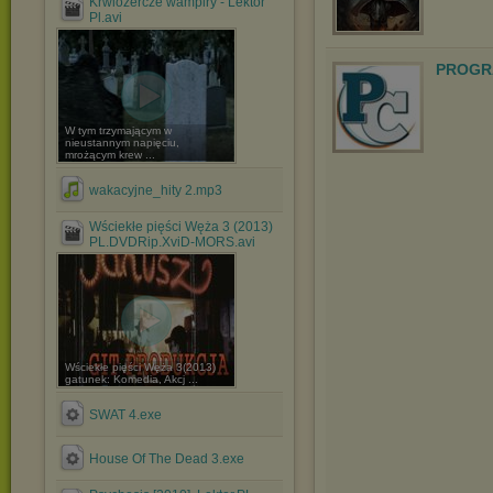
Krwiożercze wampiry - Lektor
Pl.avi
PROGR
W tym trzymającym w
nieustannym napięciu,
mrożącym krew ...
wakacyjne_hity 2.mp3
Wściekłe pięści Węża 3 (2013)
PL.DVDRip.XviD-MORS.avi
Wściekłe pięści Węża 3(2013)
gatunek: Komedia, Akcj ...
SWAT 4.exe
House Of The Dead 3.exe