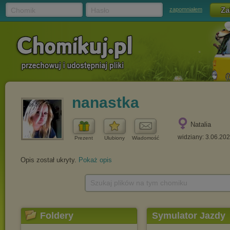
Chomik
Hasło
zapomniałem
nanastka
Natalia
widziany: 3.06.20
Prezent
Ulubiony
Wiadomość
Opis został ukryty.
Pokaż opis
Szukaj plików na tym chomiku
Foldery
Symulator Jazdy