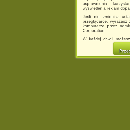
usprawnienia korzyst
wyświetlenia reklam dop
Jeśli nie zmienisz ust
przeglądarce, wyrażasz
komputerze przez admin
Corporation.
W każdej chwili możesz
cookies w swojej przeglą
w naszej Pol
Prze
http://chomikuj.pl/Polity
Jednocześnie informuje
może spowodować ogr
Chomikuj.pl.
W przypadku braku twojej
prosimy o opuszczenie se
Wykorzystanie plików c
(dostosowanie reklam do
działań marketingowych).
Wyrażenie sprzeciwu spo
będzie dopasowana do Tw
wyświetlona przypadkowo
Istnieje możliwość zmian