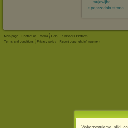
mujawijhe
« poprzednia strona
Main page
Contact us
Media
Help
Publishers Platform
Terms and conditions
Privacy policy
Report copyright infringement
Wykorzystujemy pliki c