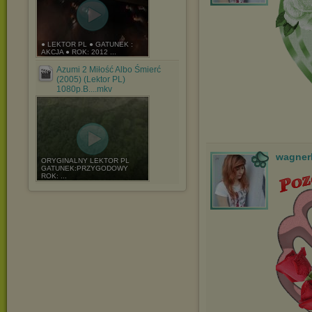
● LEKTOR PL ● GATUNEK :
AKCJA ● ROK: 2012 ...
Azumi 2 Miłość Albo Śmierć
(2005) (Lektor PL)
1080p.B....mkv
wagner
ORYGINALNY LEKTOR PL
GATUNEK:PRZYGODOWY
ROK: ...