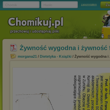
Chomik
Hasło
zapomniałem
Żywność wygodna i żywność f
morgana21
/
Dietetyka - Książki
/ Żywność wygodna i 