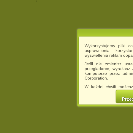
Wykorzystujemy pliki c
usprawnienia korzyst
wyświetlenia reklam dop
Jeśli nie zmienisz ust
przeglądarce, wyrażasz
komputerze przez admin
Corporation.
W każdej chwili możesz
cookies w swojej przeglą
w naszej Pol
Prze
http://chomikuj.pl/Polity
Jednocześnie informuje
może spowodować ogr
Chomikuj.pl.
W przypadku braku twojej
prosimy o opuszczenie se