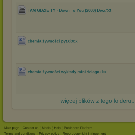
.txt
TAM GDZIE TY - Down To You (2000) Divx
.docx
chemia żywności pyt
.doc
chemia żywności wykłady mini ściąga
więcej plików z tego folderu..
Main page
Contact us
Media
Help
Publishers Platform
Terms and conditions
Privacy policy
Report copyright infringement