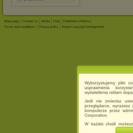
Main page
Contact us
Media
Help
Publishers Platform
Terms and conditions
Privacy policy
Report copyright infringement
Wykorzystujemy pliki c
usprawnienia korzyst
wyświetlenia reklam dop
Jeśli nie zmienisz ust
przeglądarce, wyrażasz
komputerze przez admin
Corporation.
W każdej chwili możesz
cookies w swojej przeglą