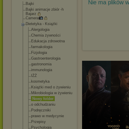
Nie ma plików w
Bajki
Bajki animacje zbiór -h
Bajarz
Camera
Dietetyka - Książki
Alergologia
Chemia żywności
Edukacja zdrowotna
farmakologia
Fizjologia
Gastroenterolo
gia
gastronomia
immunologia
IŻŻ
kosmetyka
Książki med o żywieniu
Mikrobiologia w żywieniu
Nowy folder
o odchudzaniu
Podręczniki
prawo w medycynie
Przepisy
Psychologia