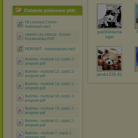
Ostatnio pobierane pliki
09 Leonard Cohen -
Hallelujah.mp3
pati94blacka
otyłość i jej oblicza - Kozioł-
ngel
Kozakowska.PDF
PERFEKT - Autobiografia.mp3
Bulimia - rozdział 13; część 2 -
program.pdf
Bulimia - rozdział 12; część 2 -
jarek1225.81
program.pdf
Bulimia - rozdział 14; część 2 -
program.pdf
Bulimia - rozdział 16; część 2 -
program.pdf
Bulimia - rozdział 15; część 2 -
program.pdf
Bulimia - rozdział 11; część 2 -
program.pdf
Bulimia - rozdział 7; część 2 -
program.pdf