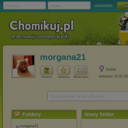
Chomik
Hasło
zapomniałem
morgana21
Gosia
widziany: 27.07.2
Prezent
Ulubiony
Wiadomość
Szukaj plików na tym chomiku
Foldery
Nowy folder
morgana21