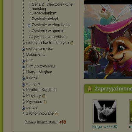
Seria Z. Wieczorek-Cheł
mińskiej
wegetarianizm
Żywienie dzieci
Żywienie w chorobach
Żywienie w sporcie
żywienie w turystyce
dietetyka hasło dietetyka
dietetyka mwsz
Dokumenty
Film
Filmy o żywieniu
Harry i Meghan
książki
muzyka
Zaprzyjaźnion
Piratka i Kapitano
Playlisty
Prywatne
seriale
zachomikowane
Pokazuj foldery i treści
kinga.wxxx00
m