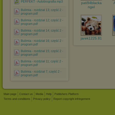
PERFEKT - Autobiografia.mp3
pati94blacka
ngel
Bulimia - rozdział 13; część 2 -
program.pdf
Bulimia - rozdział 12; część 2 -
program.pdf
Bulimia - rozdział 14; część 2 -
program.pdf
jarek1225.81
Bulimia - rozdział 16; część 2 -
program.pdf
Bulimia - rozdział 15; część 2 -
program.pdf
Bulimia - rozdział 11; część 2 -
program.pdf
Bulimia - rozdział 7; część 2 -
program.pdf
Main page
Contact us
Media
Help
Publishers Platform
Terms and conditions
Privacy policy
Report copyright infringement