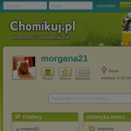
Chomik
Hasło
zapomniałem
morgana21
Gosia
widziany: 27.07.2
Prezent
Ulubiony
Wiadomość
Szukaj plików na tym chomiku
Foldery
dietetyka mwsz
morgana21
Anatomia