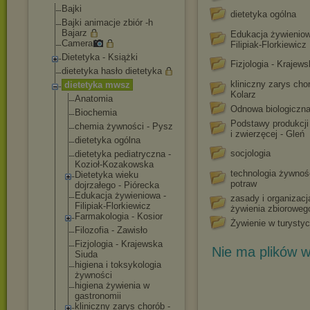
Bajki
dietetyka ogólna
Bajki animacje zbiór -h
Bajarz
Edukacja żywieniow
Camera
Filipiak-Florkiewicz
Dietetyka - Książki
Fizjologia - Krajew
dietetyka hasło dietetyka
kliniczny zarys chor
dietetyka mwsz
Kolarz
Anatomia
Odnowa biologiczn
Biochemia
Podstawy produkcji 
chemia żywności - Pysz
i zwierzęcej - Gleń
dietetyka ogólna
socjologia
dietetyka pediatryczna -
Kozioł-Kozakow
ska
technologia żywnośc
Dietetyka wieku
potraw
dojrzałego - Piórecka
Edukacja żywieniowa -
zasady i organizacj
Filipiak-Flork
iewicz
żywienia zbioroweg
Farmakologia - Kosior
Żywienie w turysty
Filozofia - Zawisło
Fizjologia - Krajewska
Nie ma plików w
Siuda
higiena i toksykologia
żywności
higiena żywienia w
gastronomii
kliniczny zarys chorób -