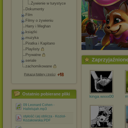
Żywienie w turystyce
Dokumenty
Film
Filmy o żywieniu
Harry i Meghan
książki
muzyka
Piratka i Kapitano
Playlisty
Prywatne
Zaprzyjaźnion
seriale
zachomikowane
Pokazuj foldery i treści
Ostatnio pobierane pliki
kinga.wxxx00
m
09 Leonard Cohen -
Hallelujah.mp3
otyłość i jej oblicza - Kozioł-
Kozakowska.PDF