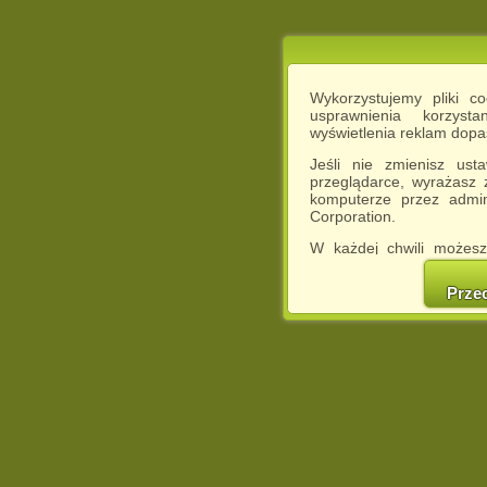
Wykorzystujemy pliki c
usprawnienia korzyst
wyświetlenia reklam dop
Jeśli nie zmienisz ust
przeglądarce, wyrażasz
komputerze przez admin
Corporation.
W każdej chwili możesz
cookies w swojej przeglą
w naszej Pol
Prze
http://chomikuj.pl/Polity
Jednocześnie informuje
może spowodować ogr
Chomikuj.pl.
W przypadku braku twojej
prosimy o opuszczenie se
Wykorzystanie plików c
(dostosowanie reklam do
działań marketingowych).