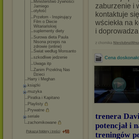
Ministerstwo żywności
zaburzenie i 
Jamiego
otyłość
kontaktuje się
Przełom - Inspirujący
wściekła na k
Film o Diecie
Witariańskiej
i doprowadza
suplementy diety
Surowa dieta Paula
Nisona przepis na
z chomika
NieslubnaWnu
zdrowie (online)
Świat według Monsanto
szkodliwe jedzenie
Cena doskonałoś
Uwaga itp
Zanim Przeklną Nas
Dzieci
Harry i Meghan
książki
muzyka
Piratka i Kapitano
Playlisty
Prywatne
trenera Davi
seriale
zachomikowane
potencjał i
Pokazuj foldery i treści
treningów po