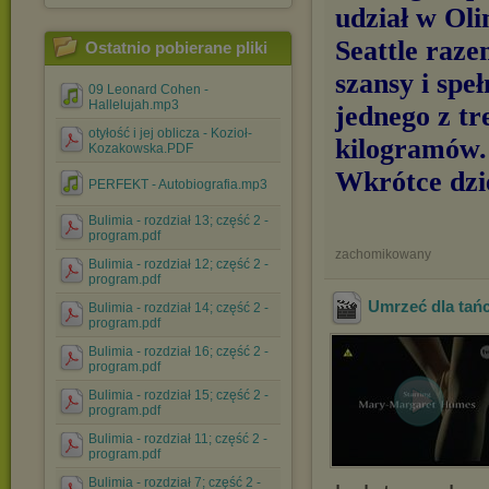
udział w Ol
Seattle raze
Ostatnio pobierane pliki
szansy i spe
09 Leonard Cohen -
Hallelujah.mp3
jednego z tr
otyłość i jej oblicza - Kozioł-
kilogramów.
Kozakowska.PDF
Wkrótce dzi
PERFEKT - Autobiografia.mp3
Bulimia - rozdział 13; część 2 -
program.pdf
zachomikowany
Bulimia - rozdział 12; część 2 -
program.pdf
Umrzeć dla tańc
Bulimia - rozdział 14; część 2 -
program.pdf
Bulimia - rozdział 16; część 2 -
program.pdf
Bulimia - rozdział 15; część 2 -
program.pdf
Bulimia - rozdział 11; część 2 -
program.pdf
Bulimia - rozdział 7; część 2 -