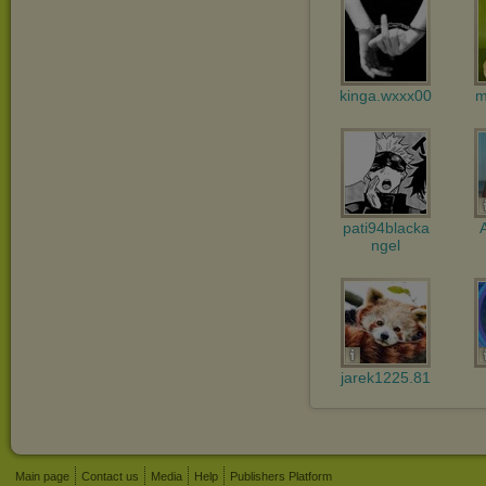
kinga.wxxx00
m
pati94blacka
ngel
jarek1225.81
Main page
Contact us
Media
Help
Publishers Platform