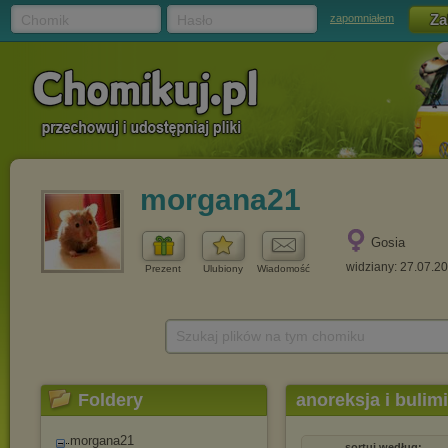
Chomik
Hasło
zapomniałem
morgana21
Gosia
widziany: 27.07.2
Prezent
Ulubiony
Wiadomość
Szukaj plików na tym chomiku
Foldery
anoreksja i bulim
morgana21
sortuj według: