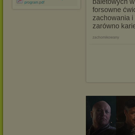
baletowych w
program.pdf
forsowne ćwi
zachowania i
zarówno karie
zachomikowany