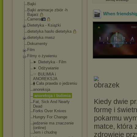
Bajki
Bajki animacje zbiór -h
When friendship 
Bajarz
Camera
Dietetyka - Książki
dietetyka hasło dietetyka
dietetyka mwsz
Dokumenty
Film
Filmy o żywieniu
► Dietetyka - Film
► Odżywianie
☞ BULIMIA i
ANOREKSJA
⧫ Cała prawda o jedzeniu
anoreksja
anoreksja i bulimia
Kiedy dwie prz
Fat, Sick And Nearly
Dead
formę i świet
Forks Over Knives
pokarmu wymiot
Hungry For Change
jedzenie ma znaczenie
matce, która 
(online)
Jem i chudnę
zdrowieje prz