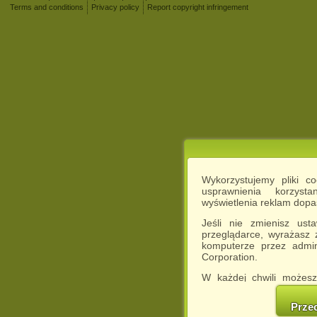
Terms and conditions
Privacy policy
Report copyright infringement
Wykorzystujemy pliki c
usprawnienia korzyst
wyświetlenia reklam dop
Jeśli nie zmienisz ust
przeglądarce, wyrażasz
komputerze przez admin
Corporation.
W każdej chwili możesz
cookies w swojej przeglą
w naszej Pol
Prze
http://chomikuj.pl/Polity