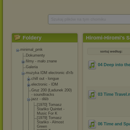
Szukaj plików na tym chomiku
Foldery
Hiromi-Hiromi's S
minimal_pmk
sortuj według:
Dokumenty
filmy - mało znane
04 Deep into th
Galeria
muzyka IDM electronic d'n'b
chill out - longue
electronic - IDM
Gruz 200 (Ładunek 200)
03 Time Travel
.
- soundtracks
jazz - d&b
[1970] Tomasz
Stańko Quintet -
Music For K
[1979] Tomasz
Stańko - Almost
06 Time and Sp
Green