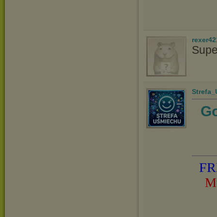
rexer42
Supe
Strefa
Go
FR
M