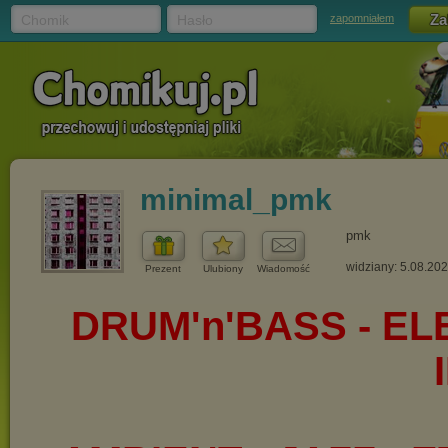
Chomik
Hasło
zapomniałem
minimal_pmk
pmk
widziany: 5.08.20
Prezent
Ulubiony
Wiadomość