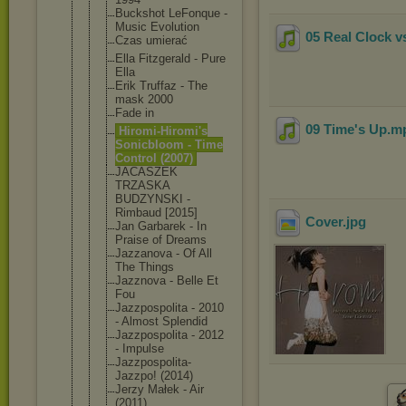
Buckshot LeFonque -
Music Evolution
05 Real Clock v
Czas umierać
Ella Fitzgerald - Pure
Ella
Erik Truffaz - The
mask 2000
Fade in
09 Time's Up
.m
Hiromi-Hiro
mi's
Sonicbloom - Time
Control (2007)
JACASZEK
TRZASKA
BUDZYNSKI -
Rimbaud [2015]
Cover
.jpg
Jan Garbarek - In
Praise of Dreams
Jazzanova - Of All
The Things
Jazznova - Belle Et
Fou
Jazzpospoli
ta - 2010
- Almost Splendid
Jazzpospoli
ta - 2012
- Impulse
Jazzpospoli
ta-
Jazzpo! (2014)
Jerzy Małek - Air
(2011)