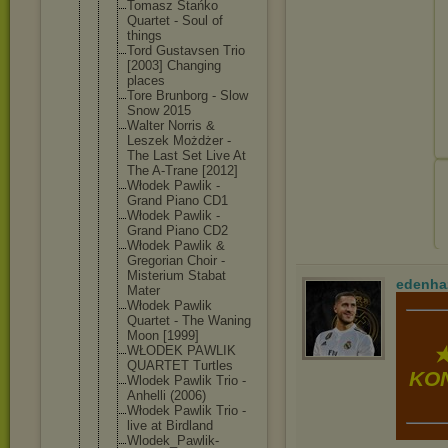
Tomasz Stańko
Quartet - Soul of
things
Tord Gustavsen Trio
[2003] Changing
places
Tore Brunborg - Slow
Snow 2015
Walter Norris &
Leszek Możdżer -
The Last Set Live At
The A-Trane [2012]
Włodek Pawlik -
Grand Piano CD1
Włodek Pawlik -
Grand Piano CD2
Włodek Pawlik &
Gregorian Choir -
Misterium Stabat
edenha
Mater
Włodek Pawlik
Quartet - The Waning
Moon [1999]
WŁODEK PAWLIK
★
QUARTET Turtles
KON
Wlodek Pawlik Trio -
Anhelli (2006)
Włodek Pawlik Trio -
live at Birdland
Wlodek_Pawl
ik-