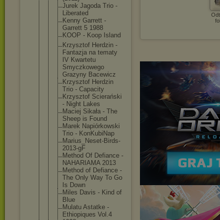
Jurek Jagoda Trio -
Liberated
Odt
Kenny Garrett -
fo
Garrett 5 1988
KOOP - Koop Island
Krzysztof Herdzin -
Fantazja na tematy
IV Kwartetu
Smyczkowego
Grazyny Bacewicz
Krzysztof Herdzin
Trio - Capacity
Krzysztof Scierański
- Night Lakes
Maciej Sikała - The
Sheep is Found
Marek Napiórkowsk
i
Trio - KonKubiNap
Marius_Nese
t-Birds-
201
3-gF
Method Of Defiance -
NAHARIAMA 2013
Method of Defiance -
The Only Way To Go
Is Down
Miles Davis - Kind of
Blue
Mulatu Astatke -
Ethiopiques Vol.4