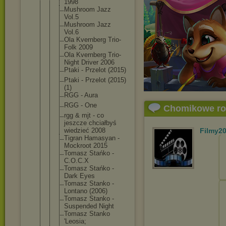
1998
Mushroom Jazz
Vol.5
Mushroom Jazz
Vol.6
Ola Kvernberg Trio-
Folk 2009
Ola Kvernberg Trio-
Night Driver 2006
Ptaki - Przelot (2015)
Ptaki - Przelot (2015)
(1)
RGG - Aura
RGG - One
Chomikowe r
rgg & mjt - co
jeszcze chciałbyś
wiedzieć 2008
Filmy2
Tigran Hamasyan -
Mockroot 2015
Tomasz Stańko -
C.O.C.X
Tomasz Stańko -
Dark Eyes
Tomasz Stanko -
Lontano (2006)
Tomasz Stanko -
Suspended Night
Tomasz Stanko
'Leosia;