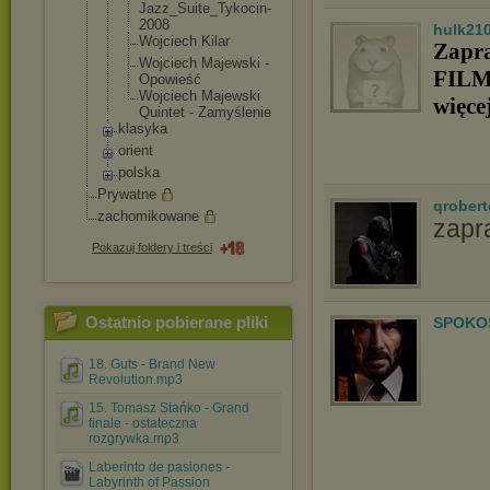
Jazz_Sui
te_Tykocin-
2008
hulk21
Wojciech Kilar
Zapra
Wojciech Majewski -
FILM
Opowieść
Wojciech Majewski
więce
Quintet - Zamyślenie
klasyka
orient
polska
Prywatne
qrober
zachomikowane
zapr
Pokazuj foldery i treści
Ostatnio pobierane pliki
SPOKOS
18. Guts - Brand New
Revolution.mp3
15. Tomasz Stańko - Grand
finale - ostateczna
rozgrywka.mp3
Laberinto de pasiones -
Labyrinth of Passion