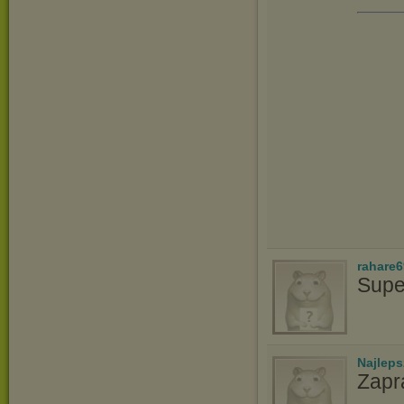
rahare
Supe
Najlep
Zapr