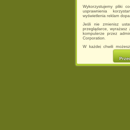
Wykorzystujemy pliki c
usprawnienia korzyst
wyświetlenia reklam dop
Jeśli nie zmienisz ust
przeglądarce, wyrażasz
komputerze przez admin
Corporation.
W każdej chwili możesz
cookies w swojej przeglą
w naszej Pol
Prze
http://chomikuj.pl/Polity
Jednocześnie informuje
może spowodować ogr
Chomikuj.pl.
W przypadku braku twojej
prosimy o opuszczenie se
Wykorzystanie plików c
(dostosowanie reklam do
działań marketingowych).
Wyrażenie sprzeciwu spo
będzie dopasowana do Tw
wyświetlona przypadkowo