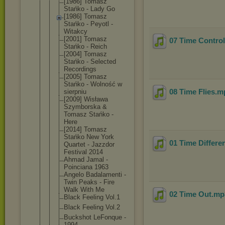
[1986] Tomasz
Stańko - Lady Go
[1986] Tomasz
Stańko - Peyotl -
Witakcy
[2001] Tomasz
07 Time Control
Stańko - Reich
[2004] Tomasz
Stańko - Selected
Recordings
[2005] Tomasz
Stańko - Wolność w
08 Time Flies
.m
sierpniu
[2009] Wisława
Szymborska &
Tomasz Stańko -
Here
[2014] Tomasz
Stańko New York
01 Time Differe
Quartet - Jazzdor
Festival 2014
Ahmad Jamal -
Poinciana 1963
Angelo Badalamenti -
Twin Peaks - Fire
Walk With Me
02 Time Out
.m
Black Feeling Vol.1
Black Feeling Vol.2
Buckshot LeFonque -
1994