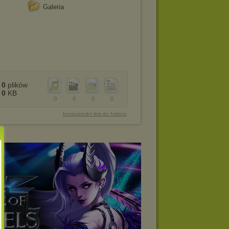
Galeria
0
plików
0
KB
0
0
0
0
bezpośredni link do folderu