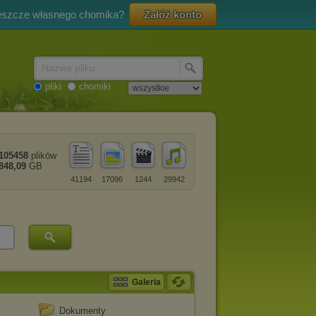
eszcze własnego chomika?
Załóż konto
Nazwa pliku
pliki
chomiki
105458
plików
848,09
GB
41194
17096
1244
29942
Galeria
Dokumenty