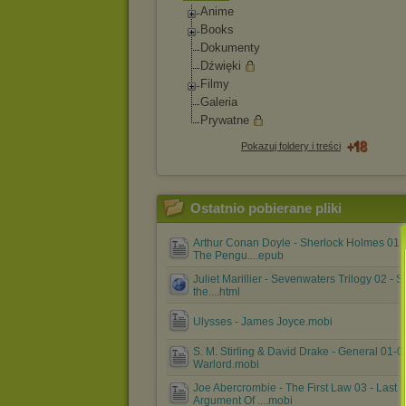
Anime
Books
Dokumenty
Dźwięki
Filmy
Galeria
Prywatne
Pokazuj foldery i treści
Ostatnio pobierane pliki
Arthur Conan Doyle - Sherlock Holmes 01-
The Pengu....epub
Juliet Marillier - Sevenwaters Trilogy 02 - S
the....html
Ulysses - James Joyce.mobi
S. M. Stirling & David Drake - General 01-0
Warlord.mobi
Joe Abercrombie - The First Law 03 - Last
Argument Of ....mobi