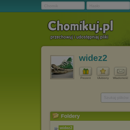
Chomik
Hasło
widez2
Prezent
Ulubiony
Wiadomość
Szukaj plików
Foldery
widez2