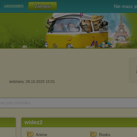
Nie masz j
zapomniałem
widziany: 28.10.2025 15:01
 na tym chomiku
widez2
Anime
Books