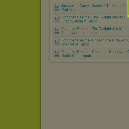
Jacqueline Carey - Kushiel 01 - Kushiel's
Dart.mobi
Forgotten Realms - The Twilight War 02 -
Shadowstorm #....epub
Forgotten Realms - The Twilight War 01 -
Shadowbred # ....epub
Forgotten Realms - Chosen of Nendawen 0
The Fall of....epub
Forgotten Realms - Chosen of Nendawen 0
Hand of the....epub