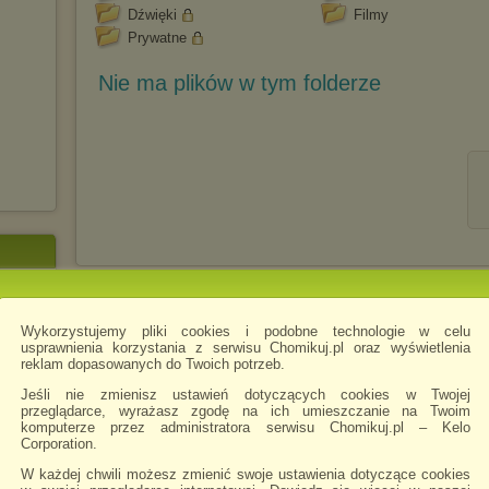
Dźwięki
Filmy
Prywatne
Nie ma plików w tym folderze
09 -
Wykorzystujemy pliki cookies i podobne technologie w celu
on of
usprawnienia korzystania z serwisu Chomikuj.pl oraz wyświetlenia
reklam dopasowanych do Twoich potrzeb.
Jeśli nie zmienisz ustawień dotyczących cookies w Twojej
przeglądarce, wyrażasz zgodę na ich umieszczanie na Twoim
2 -
komputerze przez administratora serwisu Chomikuj.pl – Kelo
Corporation.
W każdej chwili możesz zmienić swoje ustawienia dotyczące cookies