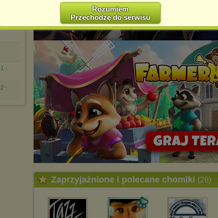
w swojej przeglądarce internetowej. Dowiedz się więcej w naszej
Polityce Prywatności -
http://chomikuj.pl/PolitykaPrywatnosci.aspx
.
Rozumiem
Przechodzę do serwisu
Jednocześnie informujemy że zmiana ustawień przeglądarki może
spowodować ograniczenie korzystania ze strony Chomikuj.pl.
W przypadku braku twojej zgody na akceptację cookies niestety
prosimy o opuszczenie serwisu chomikuj.pl.
Wykorzystanie plików cookies
przez
Zaufanych Partnerów
1 -
(dostosowanie reklam do Twoich potrzeb, analiza skuteczności działań
marketingowych).
2 -
Wyrażenie sprzeciwu spowoduje, że wyświetlana Ci reklama nie
będzie dopasowana do Twoich preferencji, a będzie to reklama
wyświetlona przypadkowo.
Istnieje możliwość zmiany ustawień przeglądarki internetowej w
sposób uniemożliwiający przechowywanie plików cookies na
urządzeniu końcowym. Można również usunąć pliki cookies,
dokonując odpowiednich zmian w ustawieniach przeglądarki
internetowej.
Pełną informację na ten temat znajdziesz pod adresem
http://chomikuj.pl/PolitykaPrywatnosci.aspx
.
Zaprzyjaźnione i polecane chomiki
(26)