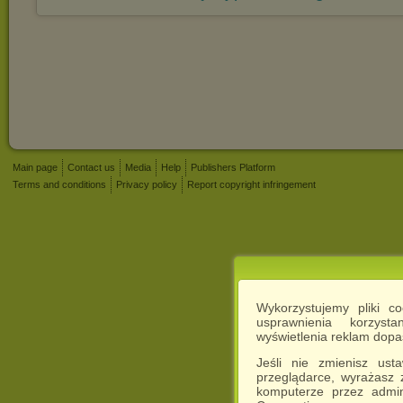
Main page
Contact us
Media
Help
Publishers Platform
Terms and conditions
Privacy policy
Report copyright infringement
Wykorzystujemy pliki c
usprawnienia korzyst
wyświetlenia reklam dop
Jeśli nie zmienisz ust
przeglądarce, wyrażasz
komputerze przez admin