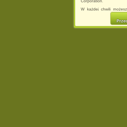
Corporation.
W każdej chwili możesz
cookies w swojej przeglą
w naszej Pol
Prze
http://chomikuj.pl/Polity
Jednocześnie informuje
może spowodować ogr
Chomikuj.pl.
W przypadku braku twojej
prosimy o opuszczenie se
Wykorzystanie plików c
(dostosowanie reklam do
działań marketingowych).
Wyrażenie sprzeciwu spo
będzie dopasowana do Tw
wyświetlona przypadkowo
Istnieje możliwość zmian
sposób uniemożliwiając
urządzeniu końcowym. M
dokonując odpowiednich
internetowej.
Pełną informację na 
http://chomikuj.pl/Polity