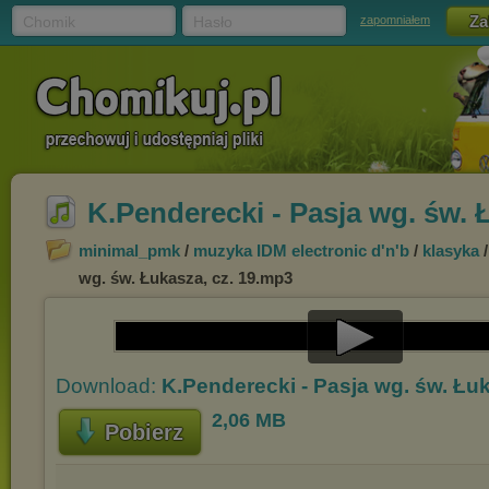
Chomik
Hasło
zapomniałem
K.Penderecki - Pasja wg. św. 
minimal_pmk
/
muzyka IDM electronic d'n'b
/
klasyka
wg. św. Łukasza, cz. 19.mp3
Play
Download:
K.Penderecki - Pasja wg. św. Łu
Video
2,06 MB
Pobierz