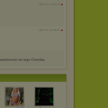
zgłoś do usunięcia
zgłoś do usunięcia
iadomości do tego Chomika.