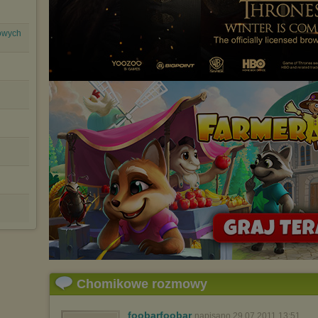
lowych
Chomikowe rozmowy
foobarfoobar
napisano 29.07.2011 13:51