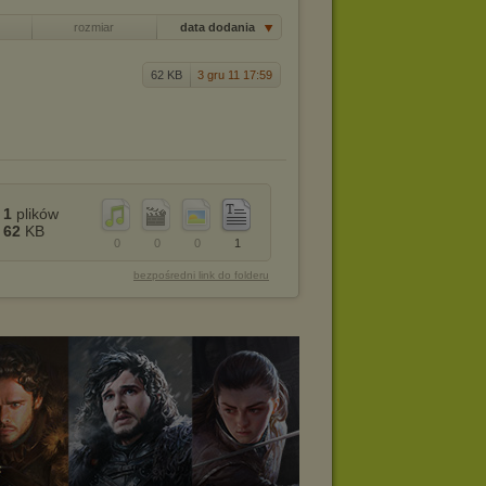
rozmiar
data dodania
62 KB
3 gru 11 17:59
1
plików
62
KB
0
0
0
1
bezpośredni link do folderu