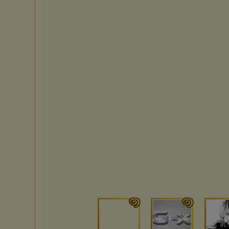
sposób uniemożliwiający przechowywanie plików cookies na
urządzeniu końcowym. Można również usunąć pliki cookies,
dokonując odpowiednich zmian w ustawieniach przeglądarki
internetowej.
Pełną informację na ten temat znajdziesz pod adresem
http://chomikuj.pl/PolitykaPrywatnosci.aspx
.