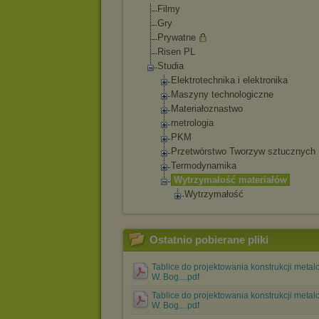
Filmy
Gry
Prywatne
Risen PL
Studia
Elektrotechnik
a i elektronika
Maszyny technologiczne
Materiałoznast
wo
metrologia
PKM
Przetwórstwo Tworzyw sztucznych
Termodynamika
Wytrzymałość materiałów
Wytrzymałoś
ć
Ostatnio pobierane pliki
Tablice do projektowania konstrukcji meta
W. Bog....pdf
Tablice do projektowania konstrukcji meta
W. Bog....pdf