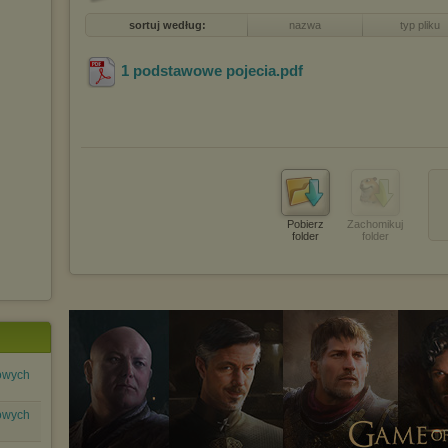
sortuj według:
nazwa
typ pliku
1 podstawowe pojecia
.pdf
Pobierz
Zachomikuj
folder
folder
lowych
lowych