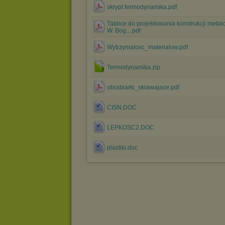
skrypt termodynamika.pdf
Tablice do projektowania konstrukcji meta
W. Bog....pdf
Wytrzymalosc_materialow.pdf
Termodynamika.zip
obrabiarki_skrawajace.pdf
CISN.DOC
LEPKOSC2.DOC
plastiki.doc