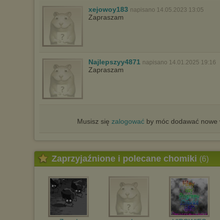
xejowoy183
napisano 14.05.2023 13:05
Zapraszam
Najlepszyy4871
napisano 14.01.2025 19:16
Zapraszam
Musisz się
zalogować
by móc dodawać nowe w
Zaprzyjaźnione i polecane chomiki
(6)