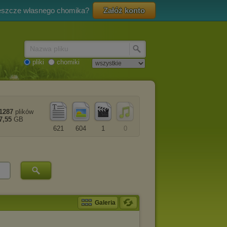
eszcze własnego chomika?
Załóż konto
Nazwa pliku
pliki
chomiki
1287
plików
7,55
GB
621
604
1
0
Galeria