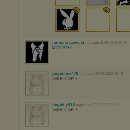
radmatuszewski
napisano 6.06.2016 00:28
pegemow476
napisano 22.03.2022 20:15
Super chomik
hegakiy438
napisano 27.01.2023 23:38
Super chomik