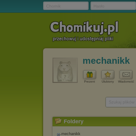
Chomik
Hasło
mechanikk
Prezent
Ulubiony
Wiadomość
Szukaj plików
Foldery
mechanikk