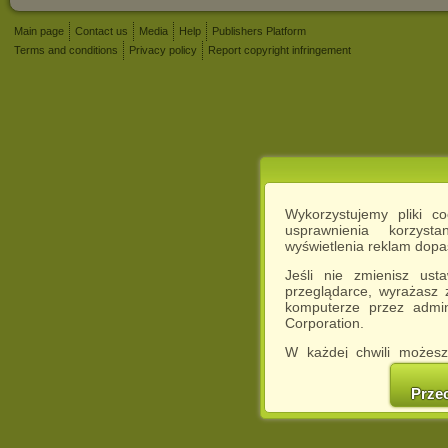
Main page
Contact us
Media
Help
Publishers Platform
Terms and conditions
Privacy policy
Report copyright infringement
Wykorzystujemy pliki c
usprawnienia korzyst
wyświetlenia reklam dop
Jeśli nie zmienisz ust
przeglądarce, wyrażasz
komputerze przez admin
Corporation.
W każdej chwili możesz
cookies w swojej przeglą
w naszej Pol
Prze
http://chomikuj.pl/Polity
Jednocześnie informuje
może spowodować ogr