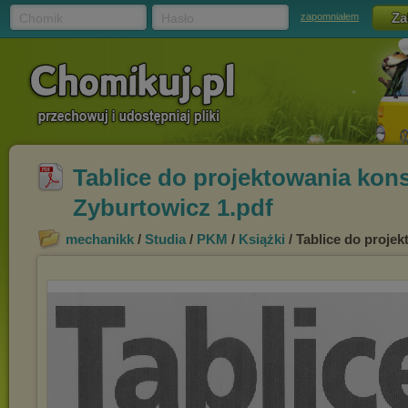
Chomik
Hasło
zapomniałem
Tablice do projektowania kon
Zyburtowicz 1.pdf
mechanikk
/
Studia
/
PKM
/
Książki
/ Tablice do proje