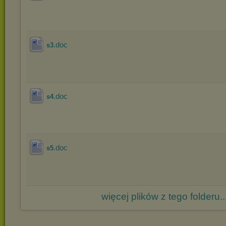
.doc
s3
.doc
s4
.doc
s5
więcej plików z tego folderu..