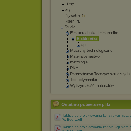
Filmy
Gry
Prywatne
Risen PL
Studia
Elektrotechnik
a i elektronika
Elektronika
spr
Maszyny technologiczne
Materiałoznast
wo
metrologia
PKM
Przetwórstwo Tworzyw sztucznych
Termodynamika
Wytrzymałość materiałów
Ostatnio pobierane pliki
Tablice do projektowania konstrukcji meta
W. Bog....pdf
Tablice do projektowania konstrukcji meta