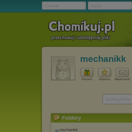
Chomik
Hasło
mechanikk
Prezent
Ulubiony
Wiadomość
Szukaj plików
Foldery
mechanikk