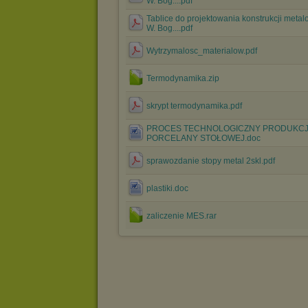
W. Bog....pdf
Tablice do projektowania konstrukcji meta
W. Bog....pdf
Wytrzymalosc_materialow.pdf
Termodynamika.zip
skrypt termodynamika.pdf
PROCES TECHNOLOGICZNY PRODUKCJ
PORCELANY STOŁOWEJ.doc
sprawozdanie stopy metal 2skl.pdf
plastiki.doc
zaliczenie MES.rar