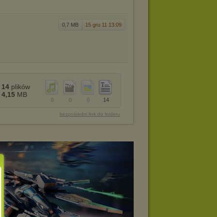
0,7 MB
15 gru 11 13:09
14
plików
4,15
MB
0
0
0
14
bezpośredni link do folderu