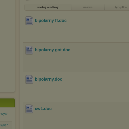
sortuj według:
nazwa
typ pliku
bipolarny ff
.doc
bipolarny got
.doc
bipolarny
.doc
cw1
.doc
lowych
lowych