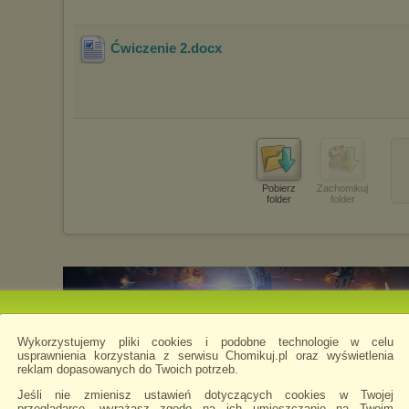
Ćwiczenie 2
.docx
Pobierz
Zachomikuj
folder
folder
Wykorzystujemy pliki cookies i podobne technologie w celu
usprawnienia korzystania z serwisu Chomikuj.pl oraz wyświetlenia
reklam dopasowanych do Twoich potrzeb.
Jeśli nie zmienisz ustawień dotyczących cookies w Twojej
przeglądarce, wyrażasz zgodę na ich umieszczanie na Twoim