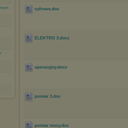
lowych
cyfrowe
.doc
ELEKTRO 3
.docx
I
operacyjny
.docx
pomiar 3
.doc
pomiar mocy
.doc