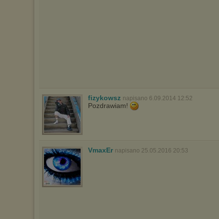
fizykowsz
napisano 6.09.2014 12:52
Pozdrawiam!
VmaxEr
napisano 25.05.2016 20:53