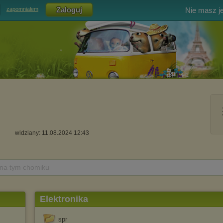
Nie masz j
zapomniałem
widziany: 11.08.2024 12:43
 na tym chomiku
Elektronika
spr