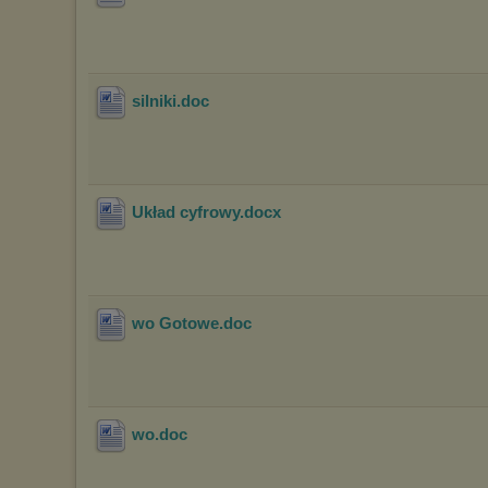
silniki
.doc
Układ cyfrowy
.docx
wo Gotowe
.doc
wo
.doc