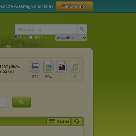
eszcze własnego chomika?
Załóż konto
Nazwa pliku
pliki
chomiki
1287
plików
7,55
GB
621
604
1
0
Galeria