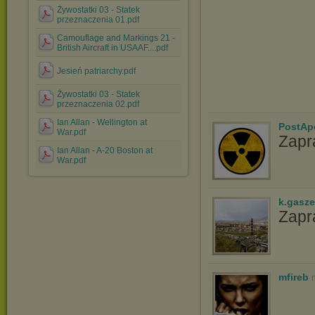
Żywostatki 03 - Statek
przeznaczenia 01.pdf
Camouflage and Markings 21 -
British Aircraft in USAAF....pdf
Jesień patriarchy.pdf
Żywostatki 03 - Statek
przeznaczenia 02.pdf
Ian Allan - Wellington at
PostAp
War.pdf
Zapr
Ian Allan - A-20 Boston at
War.pdf
k.gasz
Zapr
mfireb