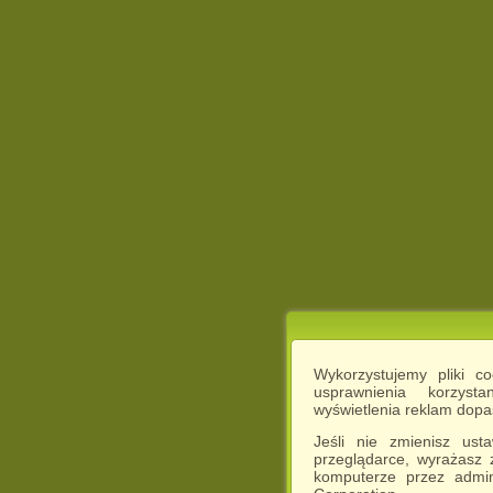
Wykorzystujemy pliki c
usprawnienia korzyst
wyświetlenia reklam dop
Jeśli nie zmienisz ust
przeglądarce, wyrażasz
komputerze przez admin