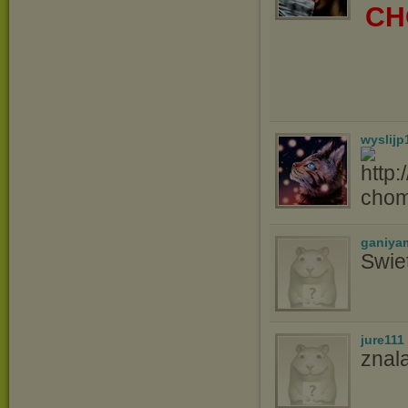
CH
wyslijp
cho
ganiya
Swie
jure111
znal