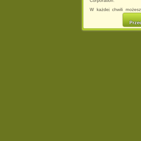
Corporation.
W każdej chwili możesz
cookies w swojej przeglą
w naszej Pol
Prze
http://chomikuj.pl/Polity
Jednocześnie informuje
może spowodować ogr
Chomikuj.pl.
W przypadku braku twojej
prosimy o opuszczenie se
Wykorzystanie plików c
(dostosowanie reklam do
działań marketingowych).
Wyrażenie sprzeciwu spo
będzie dopasowana do Tw
wyświetlona przypadkowo
Istnieje możliwość zmian
sposób uniemożliwiając
urządzeniu końcowym. M
dokonując odpowiednich
internetowej.
Pełną informację na 
http://chomikuj.pl/Polity