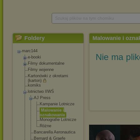
Szukaj plików na tym chomiku
Foldery
Malowanie i ozna
marc144
Nie ma pli
e-booki
Filmy dokumentalne
Filmy wojenne
Kartonówki z okretami
(karton)
komiks
lotnictwo IIWŚ
AJ Press
Kampanie Lotnicze
Malowanie i
oznakowanie
Monografie Lotnicze
Różne
Bancarella Aeronautica
Bernard & Graefe