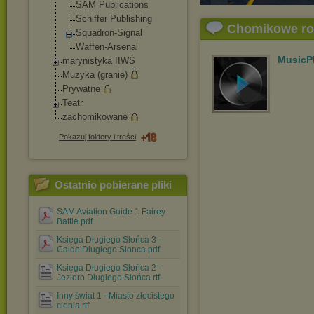
SAM Publications
Schiffer Publishing
Chomikowe r
Squadron-Signa
l
Waffen-Arsenal
MusicP
marynistyka IIWŚ
Muzyka (granie)
Prywatne
Teatr
zachomikowane
Pokazuj foldery i treści
Ostatnio pobierane pliki
SAM Aviation Guide 1 Fairey
Battle.pdf
Księga Długiego Słońca 3 -
Calde Dlugiego Slonca.pdf
Księga Długiego Słońca 2 -
Jezioro Długiego Słońca.rtf
Inny świat 1 - Miasto złocistego
cienia.rtf