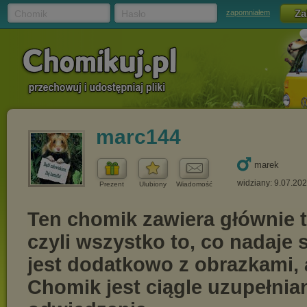
Chomik
Hasło
zapomniałem
marc144
marek
widziany: 9.07.20
Prezent
Ulubiony
Wiadomość