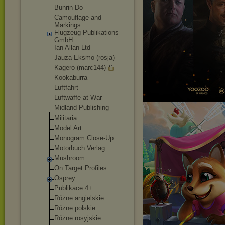
Bunrin-Do
Camouflage and
Markings
Flugzeug Publikations
GmbH
Ian Allan Ltd
Jauza-Eksmo (rosja)
Kagero (marc144)
Kookaburra
Luftfahrt
Luftwaffe at War
Midland Publishing
Militaria
Model Art
Monogram Close-Up
Motorbuch Verlag
Mushroom
On Target Profiles
Osprey
Publikace 4+
Różne angielskie
Rózne polskie
Różne rosyjskie