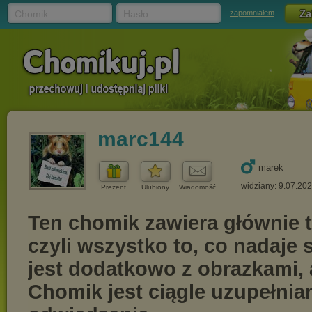
Chomik
Hasło
zapomniałem
marc144
marek
widziany: 9.07.20
Prezent
Ulubiony
Wiadomość