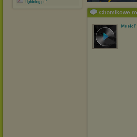
Lightning.pdf
Chomikowe r
MusicP