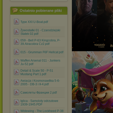
Ostatnio pobierane pliki
Type XXI U-Boat.pdf
Żywostatki 01 - Czarodziejski
Statek 02.pdf
059 - Bell P-63 Kingcobra, P-
39.Airacobra Cz2.pdf
015 - Grumman F6F Hellcat.pdf
Waffen Arsenal 011 - Junkers
Ju-52.pdf
Detail & Scale 50 - P-51
Mustang Part 1.pdf
Awiacja i Kosmonawtika 5-6-
2005 - DB-3 i Ił-4.pdf
Самолеты Франции 2.pdf
Iglica - Samoloty odrzutowe
1939-1945.PDF
Widewing - The Lockheed P-38