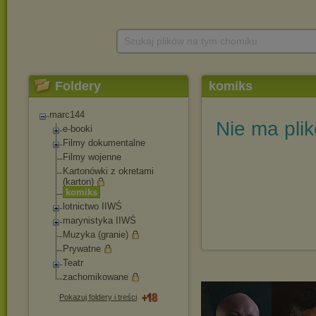
Szukaj plików na tym chomiku
Foldery
komiks
marc144
Nie ma pli
e-booki
Filmy dokumentalne
Filmy wojenne
Kartonówki z okretami
(karton)
komiks
lotnictwo IIWŚ
marynistyka IIWŚ
Muzyka (granie)
Prywatne
Teatr
zachomikowane
Pokazuj foldery i treści