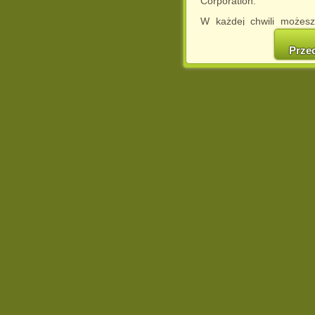
Corporation.
W każdej chwili możesz
cookies w swojej przeglą
w naszej Pol
Prze
http://chomikuj.pl/Polity
Jednocześnie informuje
może spowodować ogr
Chomikuj.pl.
W przypadku braku twojej
prosimy o opuszczenie se
Wykorzystanie plików c
(dostosowanie reklam do
działań marketingowych).
Wyrażenie sprzeciwu spo
będzie dopasowana do Tw
wyświetlona przypadkowo
Istnieje możliwość zmian
sposób uniemożliwiając
urządzeniu końcowym. M
dokonując odpowiednich
internetowej.
Pełną informację na 
http://chomikuj.pl/Polity