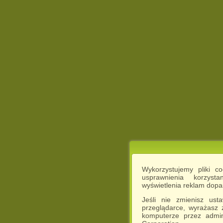
Wykorzystujemy pliki c
usprawnienia korzyst
wyświetlenia reklam dop
Jeśli nie zmienisz ust
przeglądarce, wyrażasz
komputerze przez admin