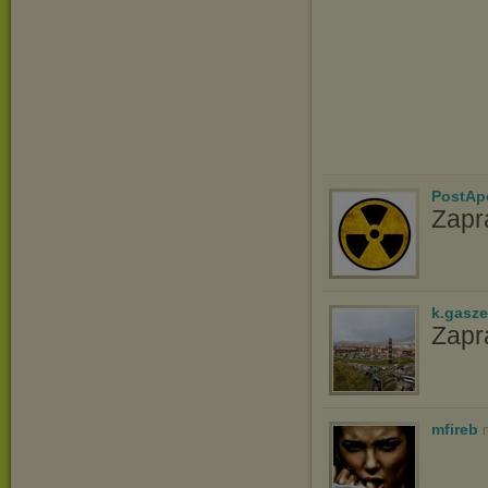
PostAp
Zapr
k.gasz
Zapr
mfireb