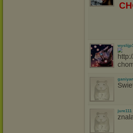
CH
wyslijp
cho
ganiya
Swie
jure111
znal