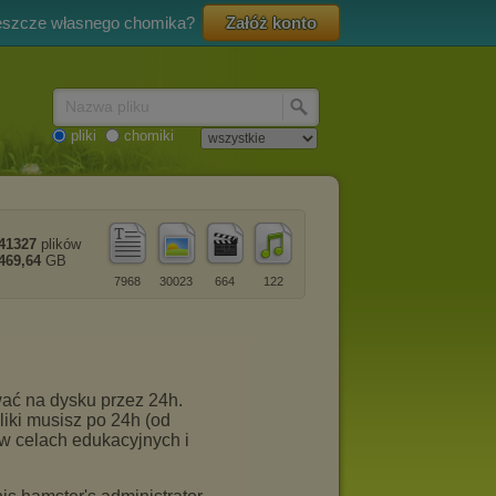
eszcze własnego chomika?
Załóż konto
Nazwa pliku
pliki
chomiki
41327
plików
469,64
GB
7968
30023
664
122