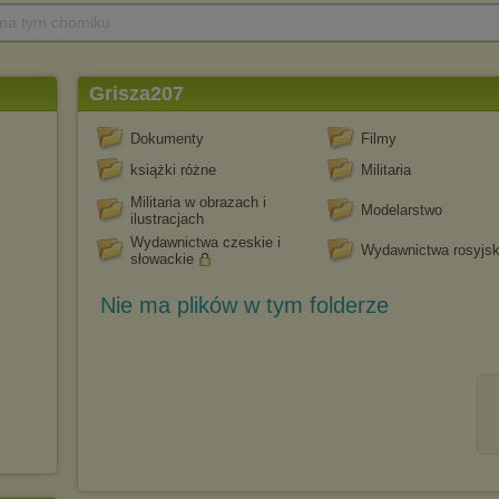
 na tym chomiku
Grisza207
Dokumenty
Filmy
książki różne
Militaria
Militaria w obrazach i
Modelarstwo
ilustracjach
Wydawnictwa czeskie i
Wydawnictwa rosyjsk
słowackie
Nie ma plików w tym folderze