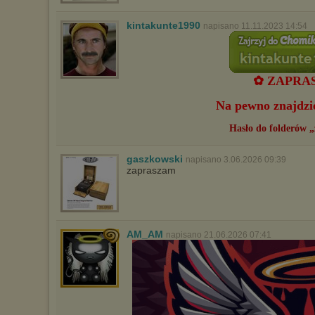
kintakunte1990
napisano 11.11.2023 14:54
✿ ZAPRAS
Na pewno znajdzies
Hasło do folderów 
gaszkowski
napisano 3.06.2026 09:39
zapraszam
AM_AM
napisano 21.06.2026 07:41