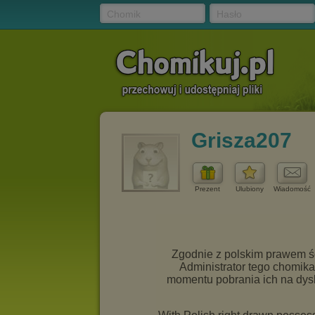
Chomik
Hasło
Grisza207
Prezent
Ulubiony
Wiadomość