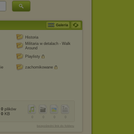
Galeria
Historia
Militaria w detalach - Walk
Around
Playlisty
ie
zachomikowane
0
plików
0
KB
0
0
0
0
bezpośredni link do folderu