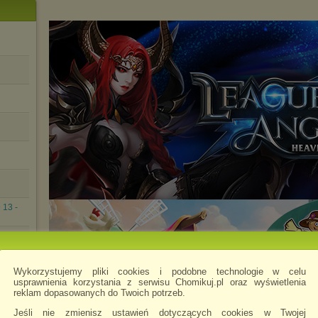
 13 -
 17 -
Wykorzystujemy pliki cookies i podobne technologie w celu
usprawnienia korzystania z serwisu Chomikuj.pl oraz wyświetlenia
3 -
reklam dopasowanych do Twoich potrzeb.
Jeśli nie zmienisz ustawień dotyczących cookies w Twojej