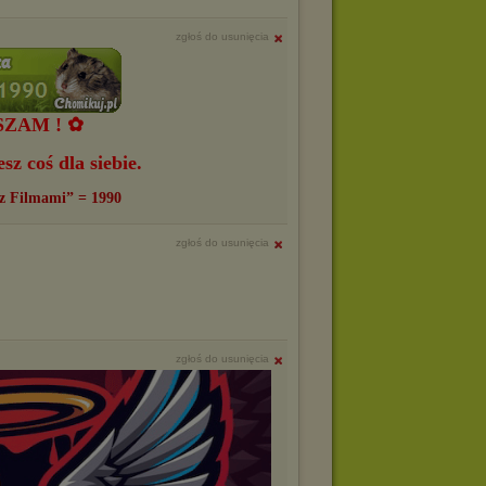
zgłoś do usunięcia
ZAM ! ✿
z coś dla siebie.
„z Filmami” = 1990
zgłoś do usunięcia
zgłoś do usunięcia