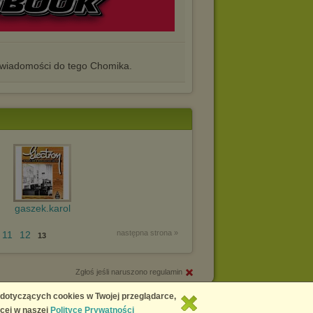
iadomości do tego Chomika.
gaszek.karol
następna strona »
11
12
13
Zgłoś jeśli naruszono regulamin
Copyright © 2026
Chomikuj.pl
 dotyczących cookies w Twojej przeglądarce,
cej w naszej
Polityce Prywatności