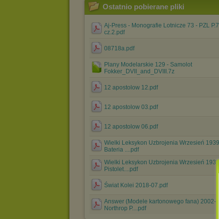
Ostatnio pobierane pliki
Aj-Press - Monografie Lotnicze 73 - PZL P.7
cz.2.pdf
08718a.pdf
Plany Modelarskie 129 - Samolot
Fokker_DVII_and_DVIII.7z
12 apostolow 12.pdf
12 apostolow 03.pdf
12 apostolow 06.pdf
Wielki Leksykon Uzbrojenia Wrzesień 1939
Bateria ....pdf
Wielki Leksykon Uzbrojenia Wrzesień 1939
Pistolet....pdf
Świat Kolei 2018-07.pdf
Answer (Modele kartonowego fana) 2002-0
Northrop P....pdf