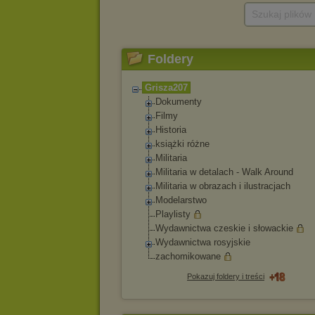
Szukaj plików
Foldery
Grisza207
Dokumenty
Filmy
Historia
książki różne
Militaria
Militaria w detalach - Walk Around
Militaria w obrazach i ilustracjach
Modelarstwo
Playlisty
Wydawnictwa czeskie i słowackie
Wydawnictwa rosyjskie
zachomikowane
Pokazuj foldery i treści