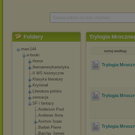
Szukaj plików na tym chomiku
Foldery
Trylogia Mroczne
marc144
sortuj według:
e-booki
Horror
Trylogia Mrocz
Iberoamerykani
styka
II WŚ historyczne
Klasyka literatury
Kryminał
Literatura polska
Trylogia Mroczn
sensacja
SF i fantazy
Anderson Poul
Andrews Ilona
Asimov Isaac
Trylogia Mroczn
Barbet Pierre
Barclay James