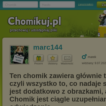
Chomik
Hasło
zapomniałem
marc144
marek
widziany: 9.07.20
Prezent
Ulubiony
Wiadomość