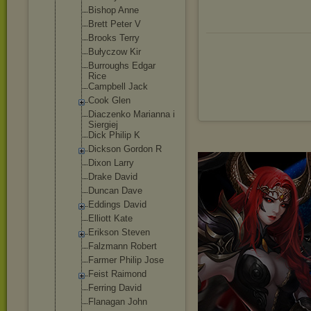
Bishop Anne
Brett Peter V
Brooks Terry
Bułyczow Kir
Burroughs Edgar
Rice
Campbell Jack
Cook Glen
Diaczenko Marianna i
Siergiej
Dick Philip K
Dickson Gordon R
Dixon Larry
Drake David
Duncan Dave
Eddings David
Elliott Kate
Erikson Steven
Falzmann Robert
Farmer Philip Jose
Feist Raimond
Ferring David
Flanagan John