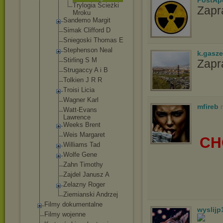
PostAp
Trylogia Ścieżki
Zapr
Mroku
Sandemo Margit
Simak Clifford D
Sniegoski Thomas E
Stephenson Neal
k.gasz
Stirling S M
Zapr
Strugaccy A i B
Tolkien J R R
Troisi Licia
Wagner Karl
mfireb
Watt-Evans
Lawrence
Weeks Brent
Weis Margaret
CH
Williams Tad
Wolfe Gene
Zahn Timothy
Zajdel Janusz A
Zelazny Roger
Ziemianski Andrzej
Filmy dokumentalne
wyslijp
Filmy wojenne