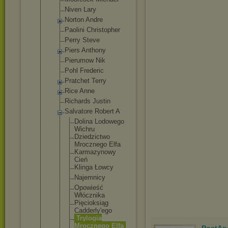
Niven Lary
Norton Andre
Paolini Christopher
Perry Steve
Piers Anthony
Pierumow Nik
Pohl Frederic
Pratchet Terry
Rice Anne
Richards Justin
Salvatore Robert A
Dolina Lodowego
Wichru
Dziedzic
two
Mroczneg
o Elfa
Karmazyn
owy
Cień
Klinga Łowcy
Najemnic
y
Opowieść
Włócznik
a
Pięcioks
iąg
Cadderly
'ego
Trylogia
Mroczneg
o Elfa