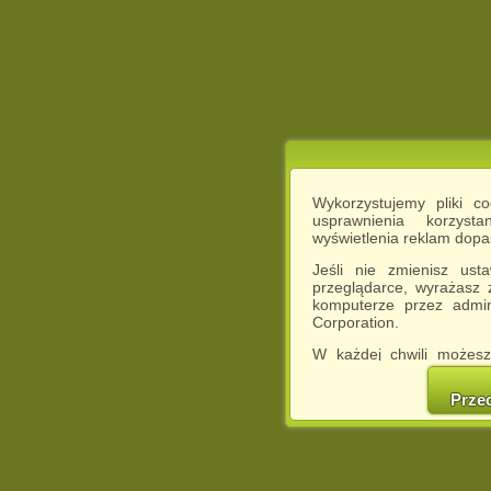
Wykorzystujemy pliki c
usprawnienia korzyst
wyświetlenia reklam dop
Jeśli nie zmienisz ust
przeglądarce, wyrażasz
komputerze przez admin
Corporation.
W każdej chwili możesz
cookies w swojej przeglą
w naszej Pol
Prze
http://chomikuj.pl/Polity
Jednocześnie informuje
może spowodować ogr
Chomikuj.pl.