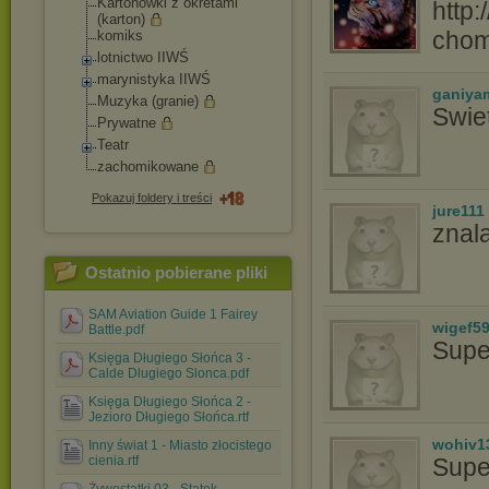
Kartonówki z okretami
(karton)
cho
komiks
lotnictwo IIWŚ
marynistyka IIWŚ
ganiya
Muzyka (granie)
Swie
Prywatne
Teatr
zachomikowane
Pokazuj foldery i treści
jure111
znal
Ostatnio pobierane pliki
SAM Aviation Guide 1 Fairey
wigef5
Battle.pdf
Supe
Księga Długiego Słońca 3 -
Calde Dlugiego Slonca.pdf
Księga Długiego Słońca 2 -
Jezioro Długiego Słońca.rtf
wohiv1
Inny świat 1 - Miasto złocistego
cienia.rtf
Supe