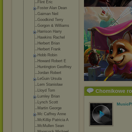
Flint Eric
Foster Alan Dean
Gaiman Neil
Goodkind Terry
Gorgon & Williams
Harrison Harry
Hawkins Rachel
Herbert Brian
Herbert Frank
Hobb Robin
Howard Robert E
Huntington Geoffrey
Jordan Robert
LeGuin Ursula
Lem Stanisław
Lloyd Tom
Chomikowe r
Lumley Brian
Lynch Scott
MusicP
Martin George
Mc Caffrey Anne
McKillip Patricia A
McMullen Sean
Moorcock Michael