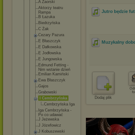
A Zaorski
Aktorzy teatru
Jutro będzie fu
Rampa
B Łazuka
Biedrzyńska
C Żak
Cezary Pazura
E Błaszczyk
Muzykalny dob
E Dałkowska
E Jodłowska
E Jungowska
Edmund Fetting -
Nim wstanie dzień
Emilian Kamiński
Ewa Błaszczyk
Gajos
Odt
Grabowski
fo
Dodaj plik
I Cembrzyńska
Cembrzyń
ska Iga
Iga Cembrzyńska -
Po co udawać
J Jeżewska
J Józefowicz
J Kobuszewski