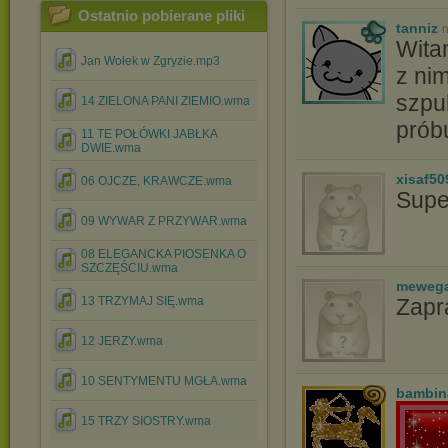
Ostatnio pobierane pliki
tanniz
n
Wita
Jan Wołek w Zgryzie.mp3
z ni
szpu
14 ZIELONA PANI ZIEMIO.wma
prób
11 TE POŁÓWKI JABŁKA
DWIE.wma
xisaf50
06 OJCZE, KRAWCZE.wma
Supe
09 WYWAR Z PRZYWAR.wma
08 ELEGANCKA PIOSENKA O
SZCZĘŚCIU.wma
meweg
13 TRZYMAJ SIĘ.wma
Zapr
12 JERZY.wma
10 SENTYMENTU MGŁA.wma
bambin
15 TRZY SIOSTRY.wma