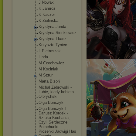
J Nowak
K Jamróz
K Kaczor
K Zielińska
Krystyna Janda
Krystyna Sienkiewicz
Krystyna Tkacz
Krzyszto Tyniec
L Pietraszak
Linda
M Czechowicz
M Kociniak
M Sztur
Marta Bizoń
Michał Żebrowski -
Lubię, kiedy kobieta
Olbrychski
Olga Bończyk
Olga Bończyk I
Dariusz Kordek -
Sztuka Kochania,
Czyli Serdeczne
Porachunki -
Piosenki Jadwigi Has
Opania