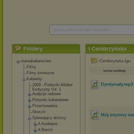
Szukaj plików na tym chomiku
Foldery
I Cembrzyńska
maniakabareciarz
Cembrzyńska Iga
Filmy
sortuj według:
Filmy śmieszne
Kabarety
Dyrdymały
.mp
2009 - Poetycki Alfabet
Erotyczny Vol. 1
Audycje radiowe
Piosenki kabaretowe
Przechowalnia
Skecze
Mój intymny ma
Śpiewający aktorzy
A Awdiejew
A Barciś