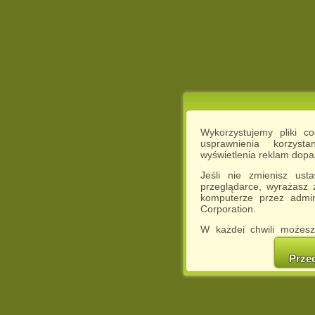
Wykorzystujemy pliki c
usprawnienia korzyst
wyświetlenia reklam dop
Jeśli nie zmienisz ust
przeglądarce, wyrażasz
komputerze przez admin
Corporation.
W każdej chwili możesz
cookies w swojej przeglą
w naszej Pol
Prze
http://chomikuj.pl/Polity
Jednocześnie informuje
może spowodować ogr
Chomikuj.pl.