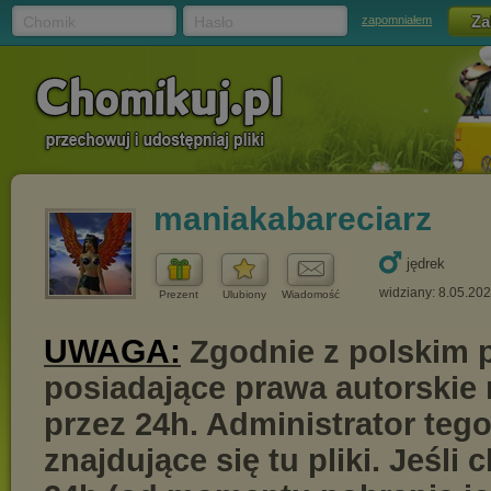
Chomik
Hasło
zapomniałem
maniakabareciarz
jędrek
widziany: 8.05.20
Prezent
Ulubiony
Wiadomość