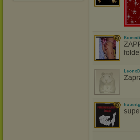
Komedi
ZAPR
fold
LeonxD
Zapr
hubert
supe