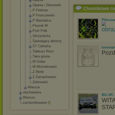
Opania i Zborowski
Chomikowe r
P Fridman
P Fronczewski
Plikom
P Machalica
Peszek M
Piotr Polk
Skrzynecka
Śpiewający aktorzy
ST Celińska
lorema
Tadeusz Ross
Pozd
Taka gmina
W Gołas
W Michnikowsk
i
Z Merle
Z Zamachowski
Zebrowski
Wiersze
słuchowiska
BG.SP..
Wiersze
WIT
zachomikowane
STA