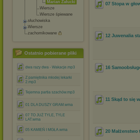
Marian Załucki
07 Stopa w głow
Wiersze
Wiersze śpiewane
słuchowiska
Wiersze
zachomikowane
12 Juwenalia st
Ostatnio pobierane pliki
16 Samoobsługo
dwa razy dwa - Wakacje.mp3
Z pamiętnika młodej lekarki
2.mp3
Tejemna partia szachów.mp3
11 Skąd to się w
01 DLA DUSZY GRAM.wma
07 TO JUŻ TYLE, TYLE
LAT.wma
05 KAMIEŃ I MGŁA.wma
20 Małżenstwo t