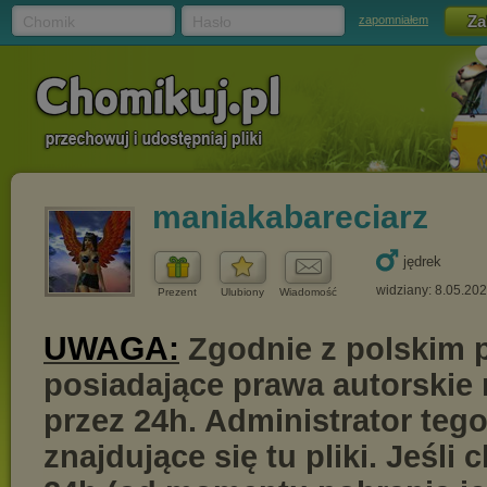
Chomik
Hasło
zapomniałem
maniakabareciarz
jędrek
widziany: 8.05.20
Prezent
Ulubiony
Wiadomość