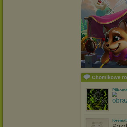
Chomikowe r
Plikom
lorema
Pozd