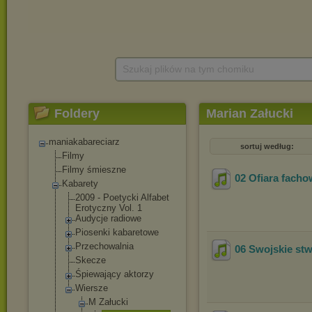
Szukaj plików na tym chomiku
Foldery
Marian Załucki
maniakabareciarz
sortuj według:
Filmy
Filmy śmieszne
02 Ofiara facho
Kabarety
2009 - Poetycki Alfabet
Erotyczny Vol. 1
Audycje radiowe
Piosenki kabaretowe
Przechowalnia
06 Swojskie stw
Skecze
Śpiewający aktorzy
Wiersze
M Załucki