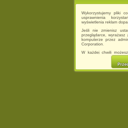
Wykorzystujemy pliki c
usprawnienia korzyst
wyświetlenia reklam dop
Jeśli nie zmienisz ust
przeglądarce, wyrażasz
komputerze przez admin
Corporation.
W każdej chwili możesz
cookies w swojej przeglą
w naszej Pol
Prze
http://chomikuj.pl/Polity
Jednocześnie informuje
może spowodować ogr
Chomikuj.pl.
W przypadku braku twojej
prosimy o opuszczenie se
Wykorzystanie plików c
(dostosowanie reklam do
działań marketingowych).
Wyrażenie sprzeciwu spo
będzie dopasowana do Tw