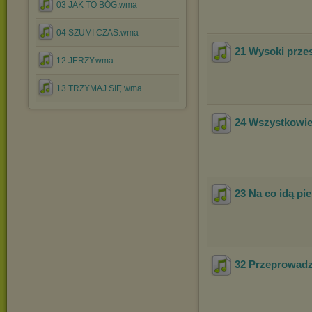
03 JAK TO BÓG.wma
04 SZUMI CZAS.wma
21 Wysoki przes
12 JERZY.wma
13 TRZYMAJ SIĘ.wma
24 Wszystkowie
23 Na co idą pie
32 Przeprowad