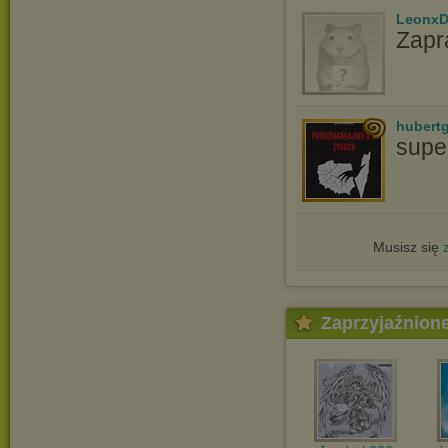
LeonxD
Zapr
hubert
supe
Musisz się
Zaprzyjaźnion