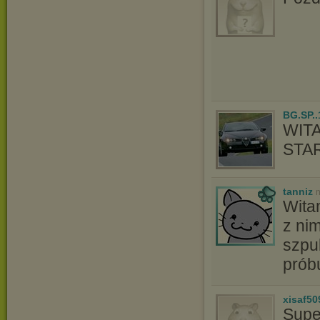
BG.SP..
WIT
STA
tanniz
n
Wita
z ni
szpu
prób
xisaf50
Supe