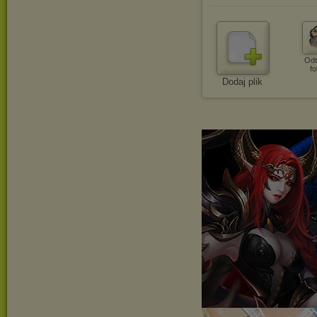
Odt
fo
Dodaj plik