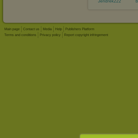
Jendrek222
b
Main page
Contact us
Media
Help
Publishers Platform
Terms and conditions
Privacy policy
Report copyright infringement