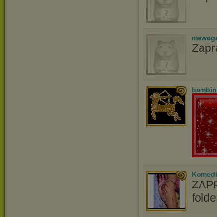
meweg
Zapr
bambin
Komedi
ZAPR
fold