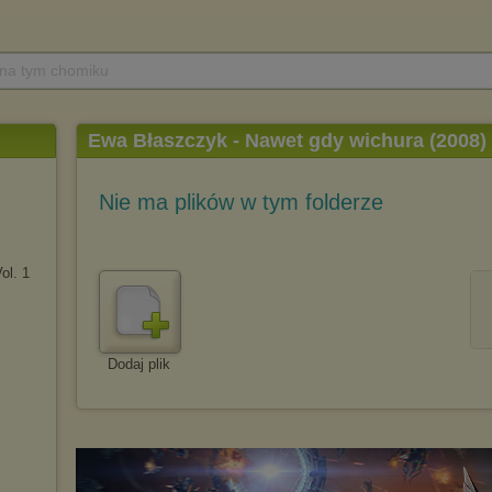
 na tym chomiku
Ewa Błaszczyk - Nawet gdy wichura (2008) 
Nie ma plików w tym folderze
ol. 1
Dodaj plik