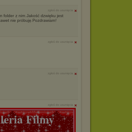
zgłoś do usunięcia
 folder z nim.Jakość dzwięku jest
nawet nie próbuję.Pozdrawiam!
zgłoś do usunięcia
zgłoś do usunięcia
zgłoś do usunięcia
eria Filmy