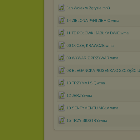
Jan Wołek w Zgryzie.mp3
14 ZIELONA PANI ZIEMIO.wma
11 TE POŁÓWKI JABŁKA DWIE.wma
06 OJCZE, KRAWCZE.wma
09 WYWAR Z PRZYWAR.wma
08 ELEGANCKA PIOSENKA O SZCZĘŚCI
13 TRZYMAJ SIĘ.wma
12 JERZY.wma
10 SENTYMENTU MGŁA.wma
15 TRZY SIOSTRY.wma