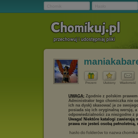
Chomik
Hasło
maniakabare
Prezent
Ulubiony
Wiadomość