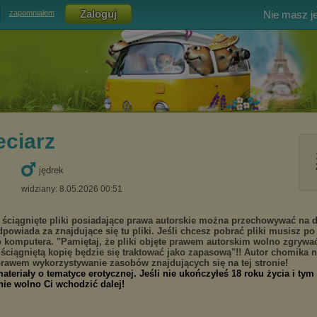
Nie masz j
zapomniałem
ciarz
jędrek
widziany: 8.05.2026 00:51