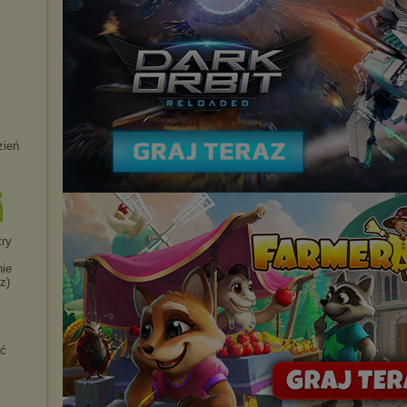
zień
y
try
nie
z)
ać