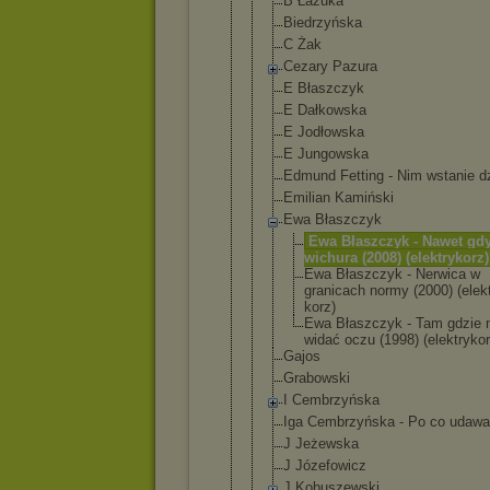
B Łazuka
Biedrzyńska
C Żak
Cezary Pazura
E Błaszczyk
E Dałkowska
E Jodłowska
E Jungowska
Edmund Fetting - Nim wstanie d
Emilian Kamiński
Ewa Błaszczyk
Ewa Błaszczy
k - Nawet gd
wichura (2008) (elektry
korz)
Ewa Błaszczy
k - Nerwica w
granicac
h normy (2000) (elek
korz)
Ewa Błaszczy
k - Tam gdzie 
widać oczu (1998) (elektry
kor
Gajos
Grabowski
I Cembrzyńska
Iga Cembrzyńska - Po co udaw
J Jeżewska
J Józefowicz
J Kobuszewski