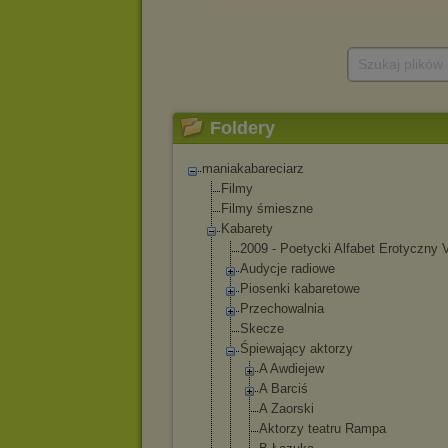
Szukaj plików
Foldery
maniakabareciarz
Filmy
Filmy śmieszne
Kabarety
2009 - Poetycki Alfabet Erotyczny V
Audycje radiowe
Piosenki kabaretowe
Przechowalnia
Skecze
Śpiewający aktorzy
A Awdiejew
A Barciś
A Zaorski
Aktorzy teatru Rampa