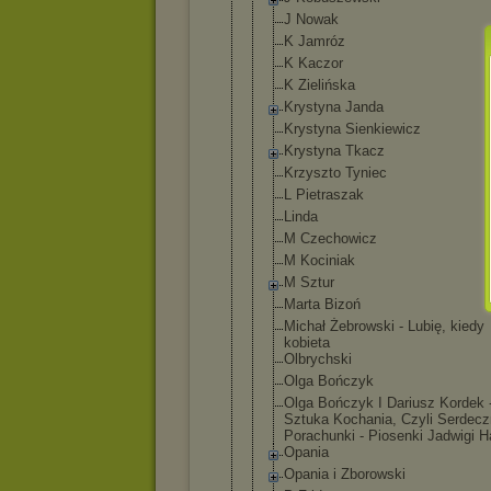
J Nowak
K Jamróz
K Kaczor
K Zielińska
Krystyna Janda
Krystyna Sienkiewicz
Krystyna Tkacz
Krzyszto Tyniec
L Pietraszak
Linda
M Czechowicz
M Kociniak
M Sztur
Marta Bizoń
Michał Żebrowski - Lubię, kiedy
kobieta
Olbrychski
Olga Bończyk
Olga Bończyk I Dariusz Kordek 
Sztuka Kochania, Czyli Serdec
Porachunki - Piosenki Jadwigi H
Opania
Opania i Zborowski