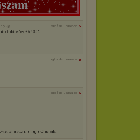
aszam
zgłoś do usunięcia
 12:48
do folderów 654321
zgłoś do usunięcia
zgłoś do usunięcia
iadomości do tego Chomika.