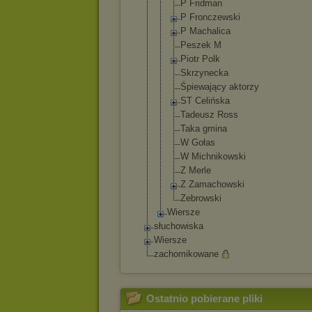
P Fridman
P Fronczewski
P Machalica
Peszek M
Piotr Polk
Skrzynecka
Śpiewający aktorzy
ST Celińska
Tadeusz Ross
Taka gmina
W Gołas
W Michnikowsk
i
Z Merle
Z Zamachowski
Zebrowski
Wiersze
słuchowiska
Wiersze
zachomikowane
Ostatnio pobierane pliki