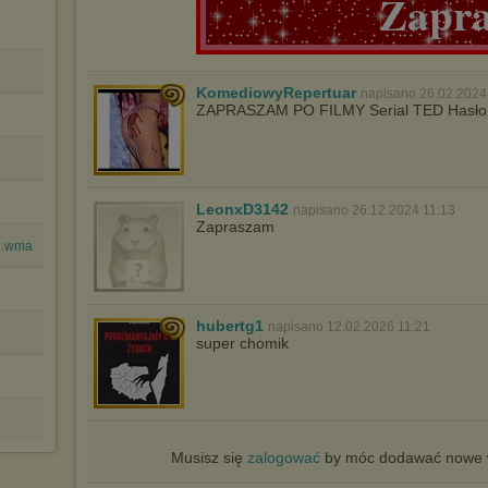
Zapr
KomediowyRepertuar
napisano 26.02.2024
ZAPRASZAM PO FILMY Serial TED Hasło 
LeonxD3142
napisano 26.12.2024 11:13
Zapraszam
U.wma
hubertg1
napisano 12.02.2026 11:21
super chomik
Musisz się
zalogować
by móc dodawać nowe w