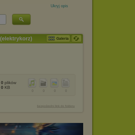
Ukryj opis
(elektrykorz)
Galeria
0
plików
0
KB
0
0
0
0
bezpośredni link do folderu