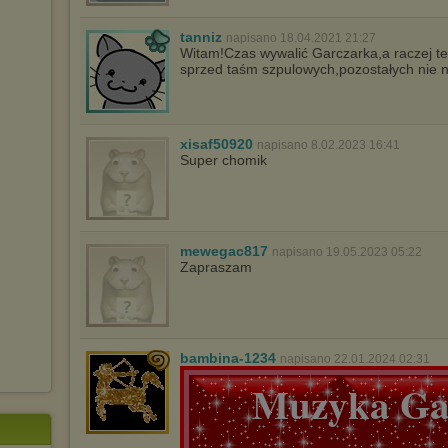
Istnieje możliwość zmiany ustawień przeglądarki internetowej w
tanniz
sposób uniemożliwiający przechowywanie plików cookies na
napisano 18.04.2021 21:27
Witam!Czas wywalić Garczarka,a raczej ten
urządzeniu końcowym. Można również usunąć pliki cookies,
dokonując odpowiednich zmian w ustawieniach przeglądarki
sprzed taśm szpulowych,pozostałych nie 
internetowej.
Pełną informację na ten temat znajdziesz pod adresem
http://chomikuj.pl/PolitykaPrywatnosci.aspx
.
xisaf50920
napisano 8.02.2023 16:41
Super chomik
mewegac817
napisano 19.05.2023 05:22
Zapraszam
bambina-1234
napisano 22.01.2024 02:31
Muzyka Gal