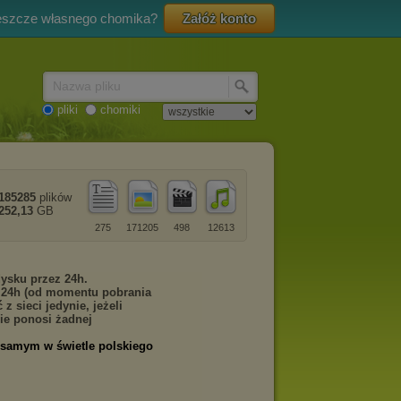
eszcze własnego chomika?
Załóż konto
Nazwa pliku
pliki
chomiki
185285
plików
252,13
GB
275
171205
498
12613