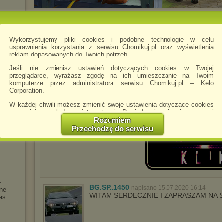
Chomikowe rozmowy
Wykorzystujemy pliki cookies i podobne technologie w celu
Plikomaniaczek
usprawnienia korzystania z serwisu Chomikuj.pl oraz wyświetlenia
napisano 24.12.2013 22:09
reklam dopasowanych do Twoich potrzeb.
Jeśli nie zmienisz ustawień dotyczących cookies w Twojej
przeglądarce, wyrażasz zgodę na ich umieszczanie na Twoim
komputerze przez administratora serwisu Chomikuj.pl – Kelo
Corporation.
loremato
napisano 11.07.2020 14:28
W każdej chwili możesz zmienić swoje ustawienia dotyczące cookies
Pozdrawiam i zapraszam
w swojej przeglądarce internetowej. Dowiedz się więcej w naszej
Polityce Prywatności -
http://chomikuj.pl/PolitykaPrywatnosci.aspx
.
Rozumiem
Przechodzę do serwisu
Jednocześnie informujemy że zmiana ustawień przeglądarki może
spowodować ograniczenie korzystania ze strony Chomikuj.pl.
W przypadku braku twojej zgody na akceptację cookies niestety
prosimy o opuszczenie serwisu chomikuj.pl.
Wykorzystanie plików cookies
przez
Zaufanych Partnerów
-
(dostosowanie reklam do Twoich potrzeb, analiza skuteczności działań
BG.SP..1450
napisano 15.07.2020 16:14
zne
marketingowych).
WITAM SERDECZNIE I ZAPRASZAM NA 
as
Wyrażenie sprzeciwu spowoduje, że wyświetlana Ci reklama nie
będzie dopasowana do Twoich preferencji, a będzie to reklama
wyświetlona przypadkowo.