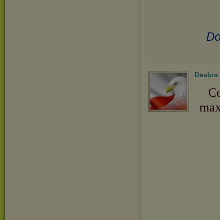
Do
Deebra
Co
max