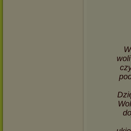
W
woli
czy
pod
Dzi
Wol
do