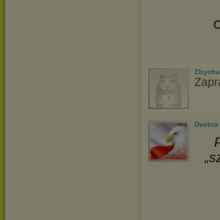
C
Zbychu
Zapr
Deebra
„s