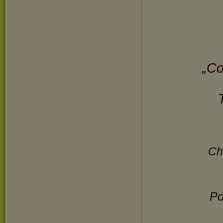
„Co
Ch
Po