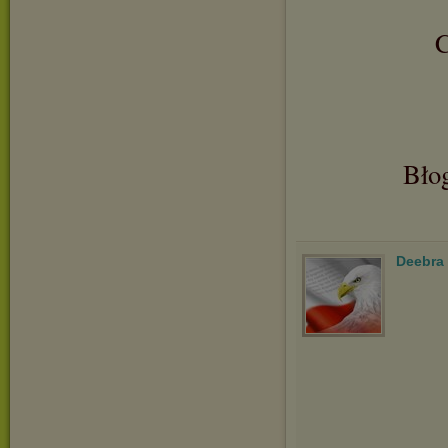
C
Bło
Deebra