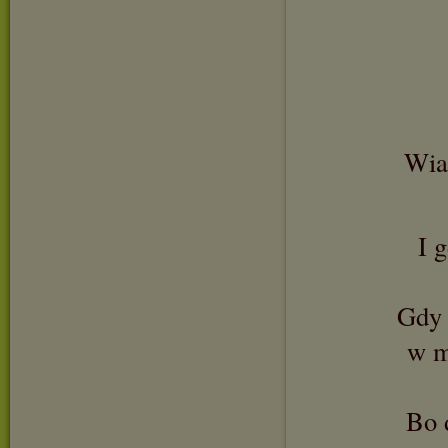
Wiar
I 
Gdy 
w m
Bo 