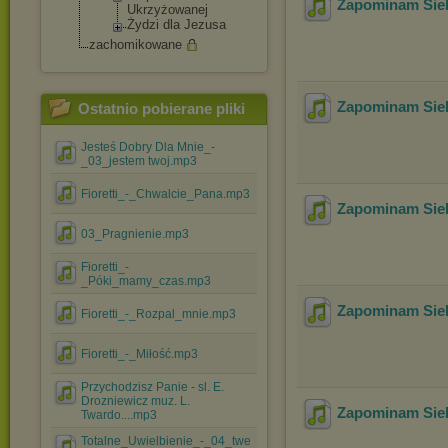
Zapominam Sieb
Ukrzyżowane
j
Żydzi dla Jezusa
zachomikowane
Zapominam Sieb
Ostatnio pobierane pliki
Jesteś Dobry Dla Mnie_-
_03_jestem twoj.mp3
Fioretti_-_Chwalcie_Pana.mp3
Zapominam Sieb
03_Pragnienie.mp3
Fioretti_-
_Póki_mamy_czas.mp3
Zapominam Sieb
Fioretti_-_Rozpal_mnie.mp3
Fioretti_-_Miłość.mp3
Przychodzisz Panie - sl. E.
Drozniewicz muz. L.
Zapominam Sie
Twardo....mp3
Totalne_Uwielbienie_-_04_twe