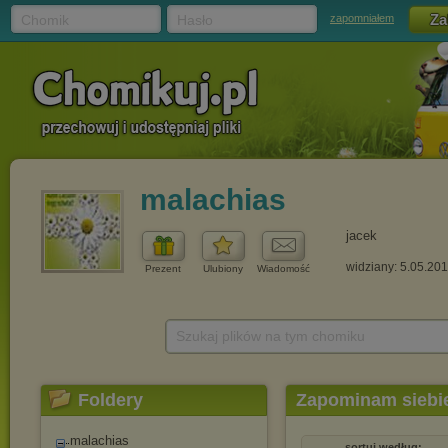
Chomik
Hasło
zapomniałem
malachias
jacek
widziany: 5.05.20
Prezent
Ulubiony
Wiadomość
Szukaj plików na tym chomiku
Foldery
Zapominam siebi
malachias
sortuj według: