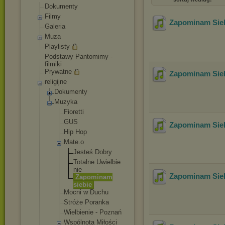
Dokumenty
Filmy
Zapominam Sieb
Galeria
Muza
Playlisty
Podstawy Pantomimy -
filmiki
Prywatne
Zapominam Siebi
religijne
Dokumenty
Muzyka
Fioretti
GUS
Zapominam Sieb
Hip Hop
Mate.o
Jesteś Dobry
Totalne Uwielbie
nie
Zapominam Sieb
Zapomina
m
siebie
Mocni w Duchu
Stróże Poranka
Wielbienie - Poznań
Wspólnota Miłości