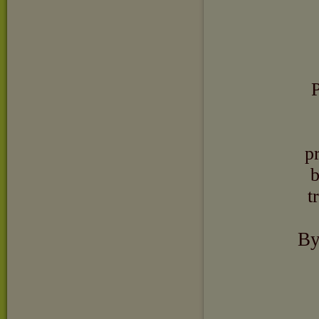
P
p
b
t
By