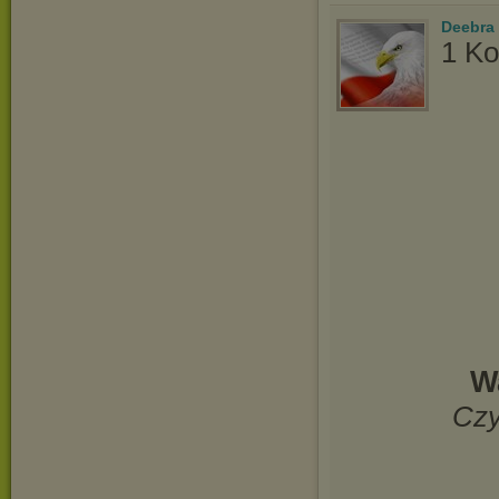
Deebra
1 Ko
W
Czy