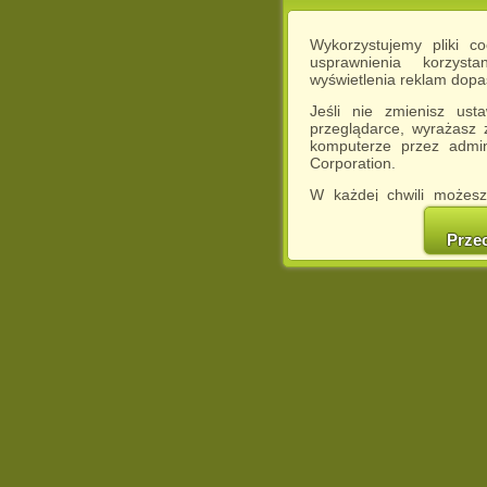
Wykorzystujemy pliki c
usprawnienia korzyst
wyświetlenia reklam dop
Jeśli nie zmienisz ust
przeglądarce, wyrażasz
komputerze przez admin
Corporation.
W każdej chwili możesz
cookies w swojej przeglą
w naszej Pol
Prze
http://chomikuj.pl/Polity
Jednocześnie informuje
może spowodować ogr
Chomikuj.pl.
W przypadku braku twojej
prosimy o opuszczenie se
Wykorzystanie plików c
(dostosowanie reklam do
działań marketingowych).
Wyrażenie sprzeciwu spo
będzie dopasowana do Tw