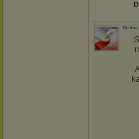
D
Deebra
S
m
A
ka