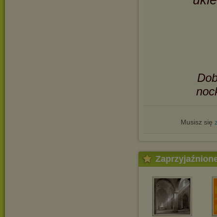
uki
Dob
noc
Musisz się
Zaprzyjaźnion