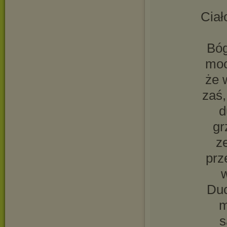
Ciał
Bóg
moc
że 
zaś,
d
gr
z
prz
w
Duc
m
s