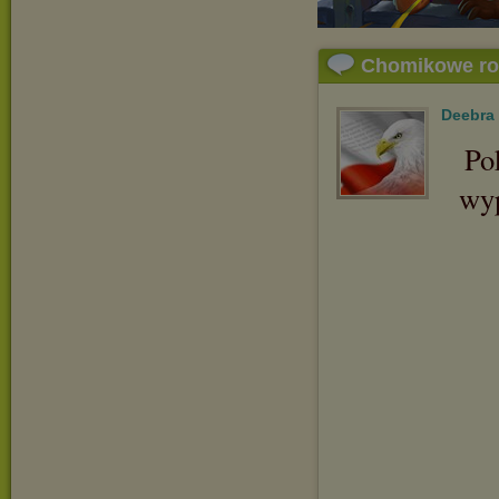
Chomikowe r
Deebra
Po
wyp