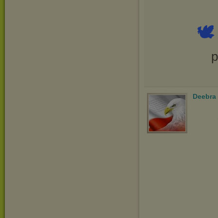

p
Deebra