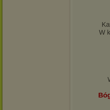
Ka
W k
Bóg