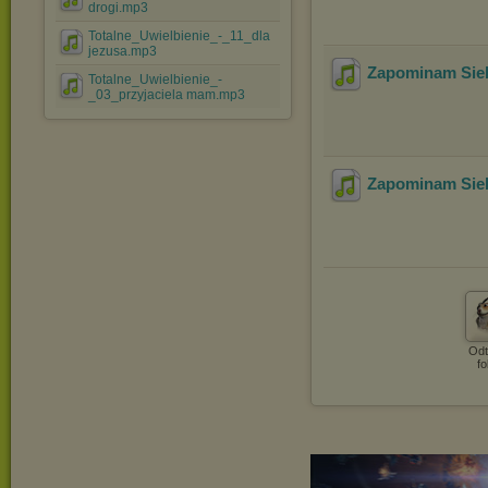
drogi.mp3
Totalne_Uwielbienie_-_11_dla
jezusa.mp3
Zapominam Sieb
Totalne_Uwielbienie_-
_03_przyjaciela mam.mp3
Zapominam Sieb
Odt
fo