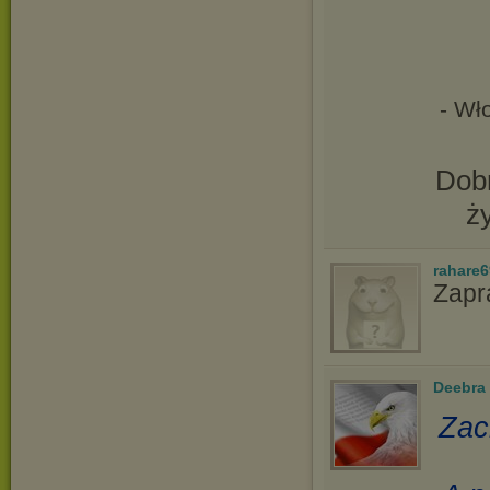
- Wł
Dobr
ż
rahare
Zapr
Deebra
Zac