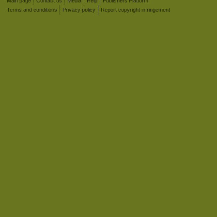
Main page
Contact us
Media
Help
Publishers Platform
Terms and conditions
Privacy policy
Report copyright infringement