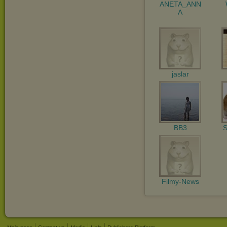
ANETA_ANN
A
jaslar
BB3
S
Filmy-News