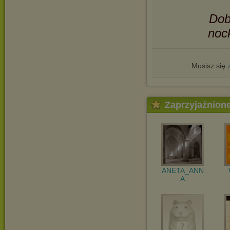
Dob
noc
Musisz się
Zaprzyjaźnion
ANETA_ANN
A