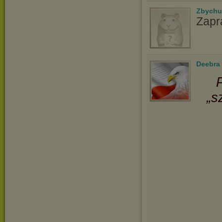
Zbychu
Zapr
Deebra
„s