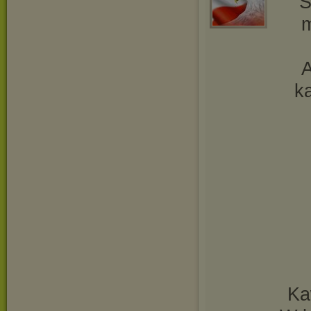
S
m
A
ka
Ka