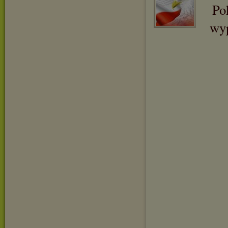
Po
wyp