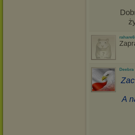
Dobr
ż
rahare
Zapr
Deebra
Zac
A n