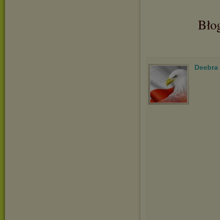
Bło
Deebra