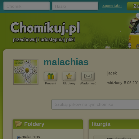
Chomik
Hasło
zapomniałem
malachias
jacek
widziany: 5.05.20
Prezent
Ulubiony
Wiadomość
Szukaj plików na tym chomiku
Foldery
liturgia
malachias
sortuj według: