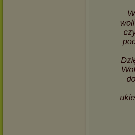
W
woli
czy
pod
Dzi
Wol
do
uki