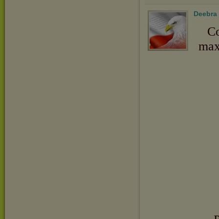
Deebra
Co
max