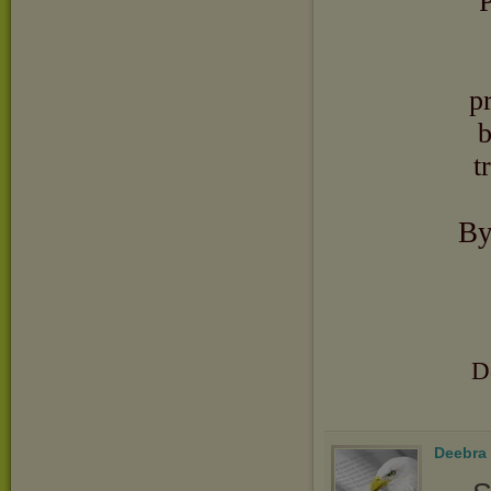
P
p
b
t
By
D
Deebra