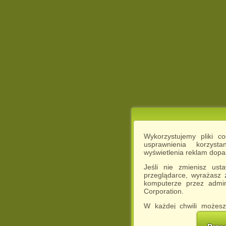
Wykorzystujemy pliki c
usprawnienia korzyst
wyświetlenia reklam dop
Jeśli nie zmienisz ust
przeglądarce, wyrażasz
komputerze przez admin
Corporation.
W każdej chwili możesz
cookies w swojej przeglą
w naszej Pol