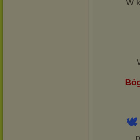
W k
Bóg

p