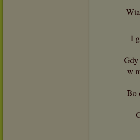
Wiar
I 
Gdy 
w m
Bo 
C