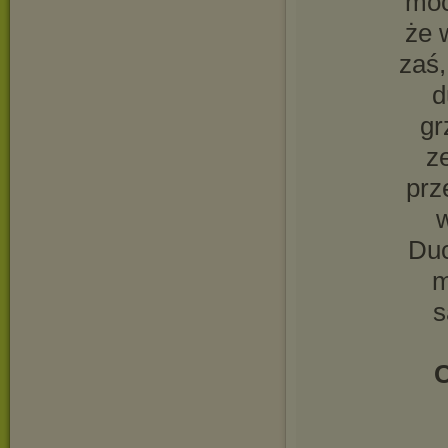
moc
że 
zaś,
d
gr
z
prz
w
Duc
m
s
C