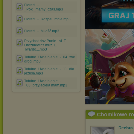
Fioretti_-
_Póki_mamy_czas.mp3
Fioretti_-_Rozpal_mnie.mp3
Fioretti_-_Miłość.mp3
Przychodzisz Panie - sl. E.
Drozniewicz muz. L.
Twardo....mp3
Totalne_Uwielbienie_-_04_twe
drogi.mp3
Totalne_Uwielbienie_-_11_dla
jezusa.mp3
Totalne_Uwielbienie_-
_03_przyjaciela mam.mp3
Chomikowe r
Deebra