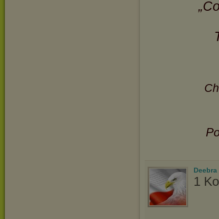
„Co
Ch
Po
Deebra
1 Ko