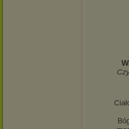
W
Czy
Ciał
Bóg