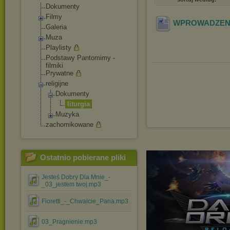
Dokumenty
Filmy
WPROWADZENI
Galeria
Muza
Playlisty
Podstawy Pantomimy -
filmiki
Prywatne
religijne
Dokumenty
liturgia
Muzyka
zachomikowane
Ostatnio pobierane pliki
Jesteś Dobry Dla Mnie_-
_03_jestem twoj.mp3
Fioretti_-_Chwalcie_Pana.mp3
03_Pragnienie.mp3