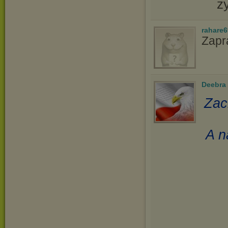
ż
rahare
Zapr
Deebra
Zac
A n