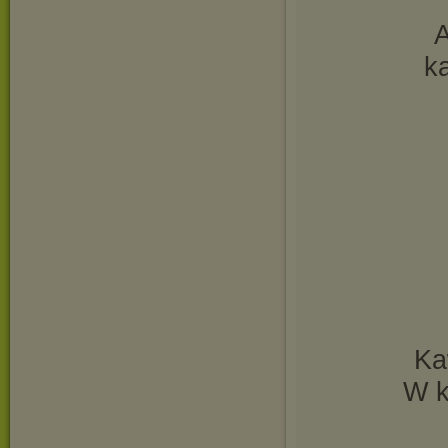
A
ka
Ka
W k