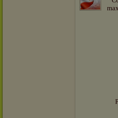
Co
max
P