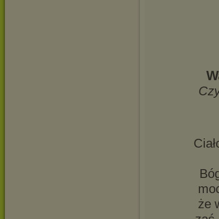
W
Czy
Ciał
Bóg
moc
że 