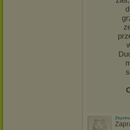
zaś,
d
gr
z
prz
w
Duc
m
s
C
Zbychu
Zapr