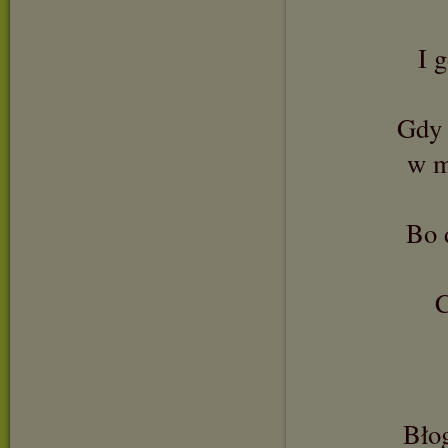
I 
Gdy 
w m
Bo 
C
Bło