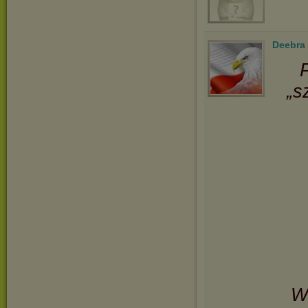
Deebra
„s
W