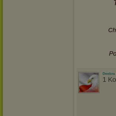
Ch
Po
Deebra
1 Ko