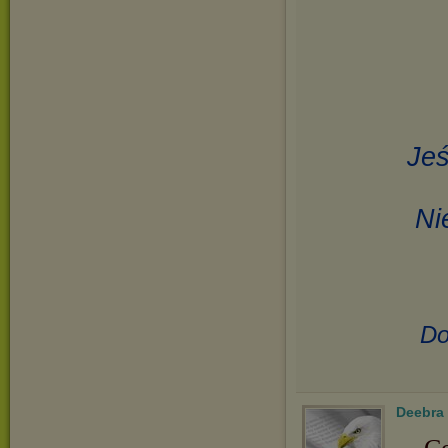
Jeś
Ni
Do
Deebra