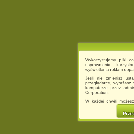
Wykorzystujemy pliki c
usprawnienia korzyst
wyświetlenia reklam dop
Jeśli nie zmienisz ust
przeglądarce, wyrażasz
komputerze przez admin
Corporation.
W każdej chwili możesz
cookies w swojej przeglą
w naszej Pol
Prze
http://chomikuj.pl/Polity
Jednocześnie informuje
może spowodować ogr
Chomikuj.pl.