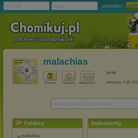
Chomik
Hasło
zapomniałem
malachias
jacek
widziany: 5.05.20
Prezent
Ulubiony
Wiadomość
Szukaj plików na tym chomiku
Foldery
Dokumenty
malachias