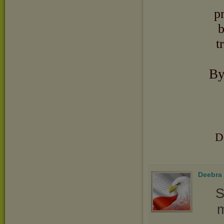
p
b
t
By
D
Deebra
S
m