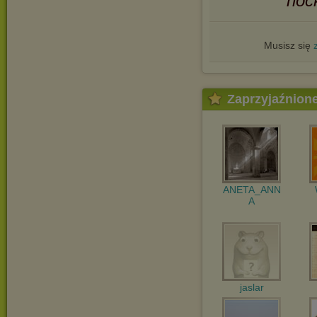
noc
Musisz się
Zaprzyjaźnion
ANETA_ANN
A
jaslar