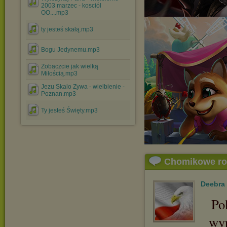
2003 marzec - kosciól
OO....mp3
ty jesteś skałą.mp3
Bogu Jedynemu.mp3
Zobaczcie jak wielką
Miłością.mp3
Jezu Skalo Zywa - wielbienie -
Poznan.mp3
Ty jesteś Święty.mp3
Chomikowe r
Deebra
Po
wyp