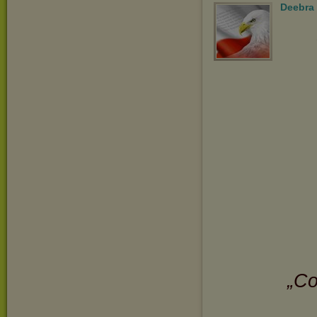
Deebra
„Co