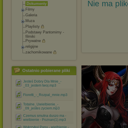
Nie ma pli
Dokumenty
Filmy
Galeria
Muza
Playlisty
Podstawy Pantomimy -
filmiki
Prywatne
religijne
zachomikowane
Ostatnio pobierane pliki
Jesteś Dobry Dla Mnie_-
_03_jestem twoj.mp3
Fioretti_-_Rozpal_mnie.mp3
Totalne_Uwielbienie_-
_09_jestes zyciem.mp3
Czemus smutna duszo ma -
wielbienie - Poznan(1).mp3
Wykrzykuj Panu - wielbienie -