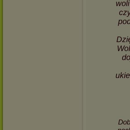
woli
czy
pod
Dzi
Wol
do
uki
Dob