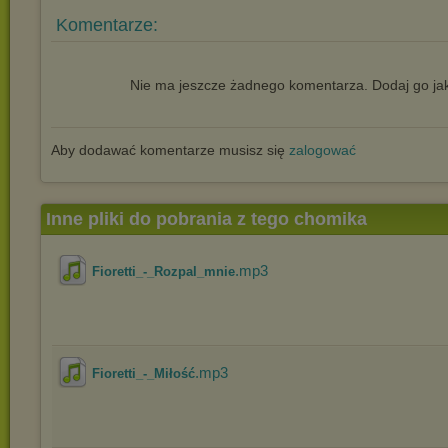
Komentarze:
Nie ma jeszcze żadnego komentarza. Dodaj go jak
Aby dodawać komentarze musisz się
zalogować
Inne pliki do pobrania z tego chomika
.mp3
Fioretti_-_Rozpal_mnie
.mp3
Fioretti_-_Miłość