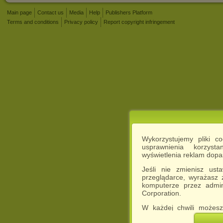
Main page
Contact us
Media
Help
Publishers Platform
Terms and conditions
Privacy policy
Report copyright infringement
Wykorzystujemy pliki c
usprawnienia korzyst
wyświetlenia reklam dop
Jeśli nie zmienisz ust
przeglądarce, wyrażasz
komputerze przez admin
Corporation.
W każdej chwili możesz
cookies w swojej przeglą