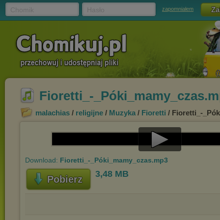
Chomik
Hasło
zapomniałem
Fioretti_-_Póki_mamy_czas.
malachias
/
religijne
/
Muzyka
/
Fioretti
/ Fioretti_-_P
Play
Download:
Fioretti_-_Póki_mamy_czas.mp3
Video
3,48 MB
Pobierz