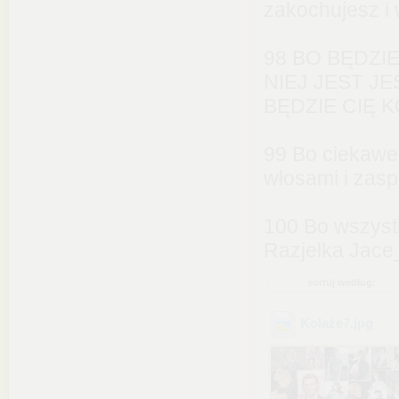
zakochujesz i 
98 BO BĘDZIE
NIEJ JEST J
BĘDZIE CIĘ 
99 Bo ciekawe 
włosami i zas
100 Bo wszystk
Razjelka Jac
sortuj według:
Kolaże7
.jpg