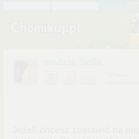
Chomik
Hasło
zapomniałem
madzia_bella
Madzia
widziany: 7.05.20
Prezent
Ulubiony
Wiadomość