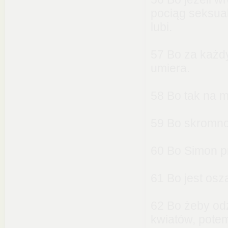
pociąg seksual
lubi.
57 Bo za każd
umiera.
58 Bo tak na m
59 Bo skromnoś
60 Bo Simon 
61 Bo jest osz
62 Bo żeby od
kwiatów, potem