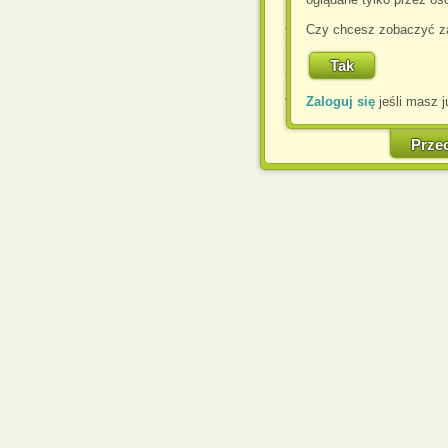
Jeśli nie zmienisz ust
Czy chcesz zobaczyć za
przeglądarce, wyrażasz
komputerze przez admin
Corporation.
Zaloguj się
jeśli masz j
W każdej chwili możesz
cookies w swojej przeglą
w naszej Pol
Prze
http://chomikuj.pl/Polity
Jednocześnie informuje
może spowodować ogr
Chomikuj.pl.
W przypadku braku twojej
prosimy o opuszczenie se
Wykorzystanie plików c
(dostosowanie reklam do
działań marketingowych).
Wyrażenie sprzeciwu spo
będzie dopasowana do Tw
wyświetlona przypadkowo
Istnieje możliwość zmian
sposób uniemożliwiając
urządzeniu końcowym. M