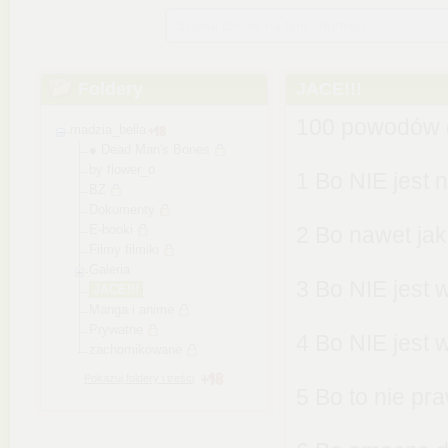
Szukaj plików na tym chomiku
Foldery
JACE!!!
100 powodów d
madzia_bella
● Dead Man's Bones
by flower_o
1 Bo NIE jest 
BZ
Dokumenty
E-booki
2 Bo nawet jakb
Filmy filmiki
Galeria
3 Bo NIE jest
JACE!!!
Manga i anime
Prywatne
4 Bo NIE jest 
zachomikowane
Pokazuj foldery i treści
5 Bo to nie pr