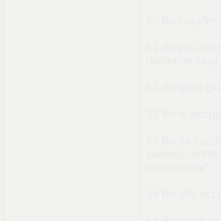
50 Bo Lucyfer
51 Bo jest nie
diabelnie sexy.
52 Bo umie gra
53 Bo w okopa
54 Bo za każdy
swojego domku
wzbroniony".
55 Bo aby prz
56 Bo jeżeli 