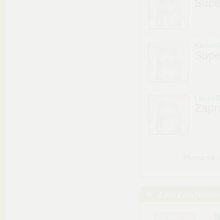
Supe
KevinP
Supe
LeonxD
Zapr
Musisz się
Zaprzyjaźnion