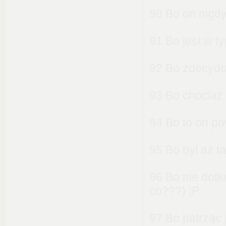
90 Bo on nigdy 
91 Bo jest w t
92 Bo zdecydo
93 Bo chociaż w
94 Bo to on po
95 Bo był aż t
96 Bo nie dotkn
co???) ;P
97 Bo patrząc 