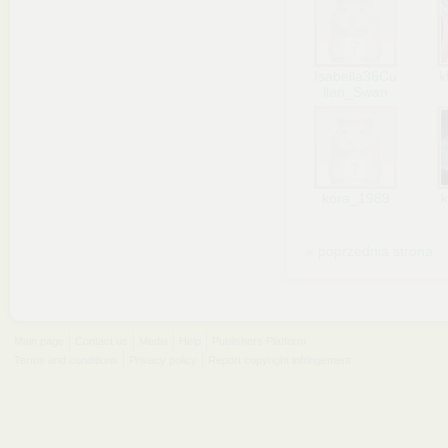
Isabella36Cu
k
llen_Swan
kora_1989
k
« poprzednia strona
Main page
Contact us
Media
Help
Publishers Platform
Terms and conditions
Privacy policy
Report copyright infringement