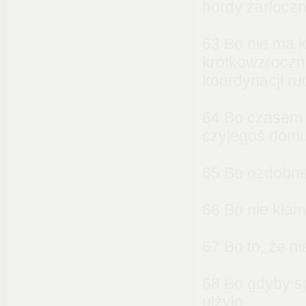
hordy żarłocz
63 Bo nie ma k
krótkowzroczno
koordynacji ru
64 Bo czasem 
czyjegoś domu,
65 Bo ozdobne 
66 Bo nie kłam
67 Bo to, że ni
68 Bo gdyby sp
ulżyło.