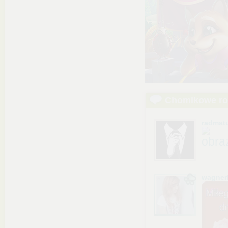
Chomikowe r
radmat
wagner