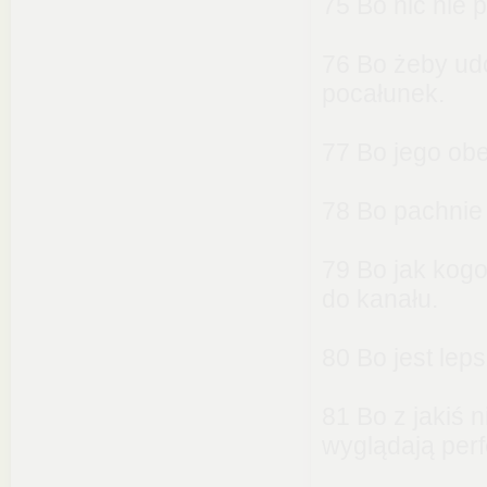
75 Bo nic nie p
76 Bo żeby ud
pocałunek.
77 Bo jego obe
78 Bo pachnie
79 Bo jak kogo
do kanału.
80 Bo jest lep
81 Bo z jakiś
wyglądają perf