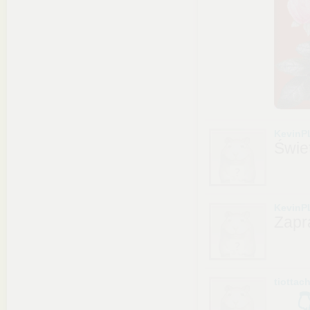
KevinP
Świe
KevinP
Zapr
tiottac
