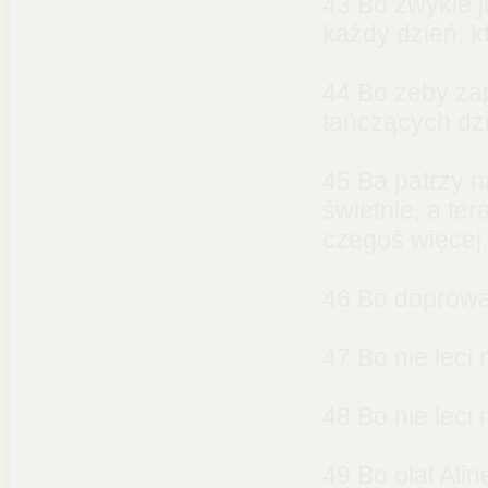
43 Bo zwykle 
każdy dzień, kt
44 Bo żeby za
tańczących dz
45 Ba patrzy na
świetnie, a ter
czegoś więcej.
46 Bo doprowa
47 Bo nie leci 
48 Bo nie leci 
49 Bo olał Alin