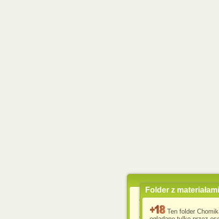
Folder z materiałam
Wykorzystujemy pliki c
usprawnienia korzyst
Ten folder Chomik
wyświetlenia reklam dop
oglądane tylko przez oso