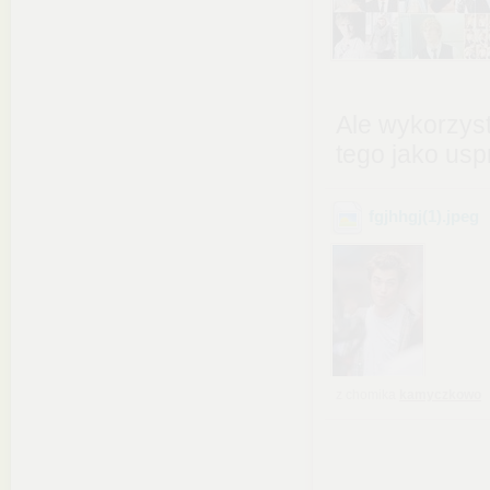
Ale wykorzyst
tego jako usp
fgjhhgj(1)
.jpeg
z chomika
kamyczkowo