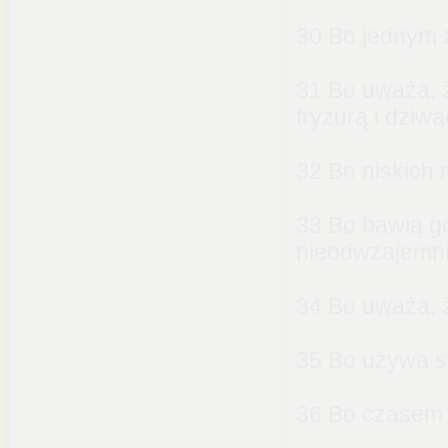
30 Bo jednym z
31 Bo uważa, ż
fryzurą i dziw
32 Bo niskich n
33 Bo bawią go
nieodwzajemni
34 Bo uważa, 
35 Bo używa sw
36 Bo czasem 