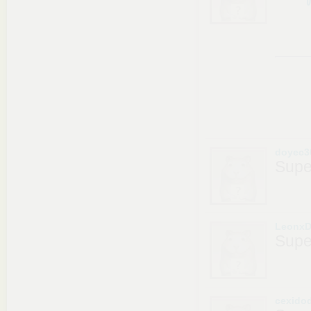
doyec3
Supe
LeonxD
Supe
cexido