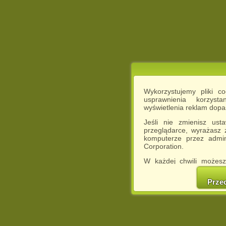
Wykorzystujemy pliki c
usprawnienia korzyst
wyświetlenia reklam dop
Jeśli nie zmienisz ust
przeglądarce, wyrażasz
komputerze przez admin
Corporation.
W każdej chwili możesz
cookies w swojej przeglą
w naszej Pol
Prze
http://chomikuj.pl/Polity
Jednocześnie informuje
może spowodować ogr
Chomikuj.pl.