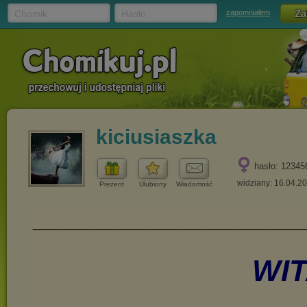
Chomik
Hasło
zapomniałem
kiciusiaszka
hasło: 12345
widziany: 16.04.2
Prezent
Ulubiony
Wiadomość