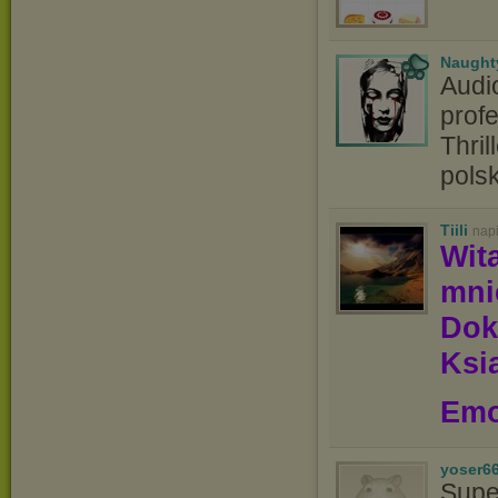
Naught
Audi
profe
Thril
pols
Tiili
nap
Wit
mn
Dok
Ksią
Emo
yoser6
Supe