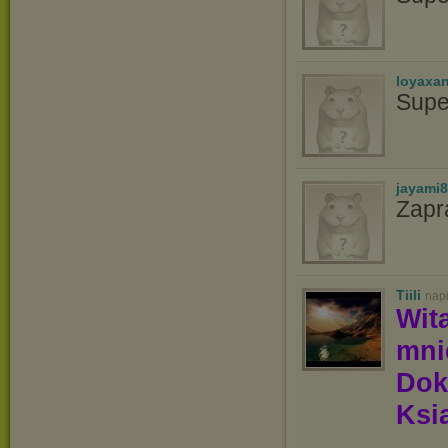
loyaxa
Supe
jayami
Zapr
Tiili
nap
Wit
mn
Dok
Ksią