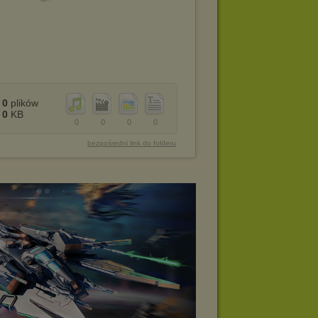
0
plików
0
KB
0
0
0
0
bezpośredni link do folderu