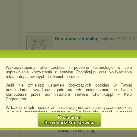
Debiutanci-chomikuj
napisano 27.07.2013 
Wykorzystujemy pliki cookies i podobne technologie w celu
usprawnienia korzystania z serwisu Chomikuj.pl oraz wyświetlenia
reklam dopasowanych do Twoich potrzeb.
Jeśli nie zmienisz ustawień dotyczących cookies w Twojej
przeglądarce, wyrażasz zgodę na ich umieszczanie na Twoim
komputerze przez administratora serwisu Chomikuj.pl – Kelo
Corporation.
W każdej chwili możesz zmienić swoje ustawienia dotyczące cookies
w swojej przeglądarce internetowej. Dowiedz się więcej w naszej
Polityce Prywatności -
http://chomikuj.pl/PolitykaPrywatnosci.aspx
.
Rozumiem
Przechodzę do serwisu
Jednocześnie informujemy że zmiana ustawień przeglądarki może
spowodować ograniczenie korzystania ze strony Chomikuj.pl.
Debiutanci-chomikuj