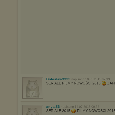
W przypadku braku twojej zgody na akceptację cookies niestety
prosimy o opuszczenie serwisu chomikuj.pl.
Wykorzystanie plików cookies
przez
Zaufanych Partnerów
(dostosowanie reklam do Twoich potrzeb, analiza skuteczności działań
marketingowych).
Wyrażenie sprzeciwu spowoduje, że wyświetlana Ci reklama nie
będzie dopasowana do Twoich preferencji, a będzie to reklama
wyświetlona przypadkowo.
Istnieje możliwość zmiany ustawień przeglądarki internetowej w
sposób uniemożliwiający przechowywanie plików cookies na
urządzeniu końcowym. Można również usunąć pliki cookies,
dokonując odpowiednich zmian w ustawieniach przeglądarki
internetowej.
Pełną informację na ten temat znajdziesz pod adresem
http://chomikuj.pl/PolitykaPrywatnosci.aspx
.
Boleslaw3333
napisano 10.05.2015 09:33
SERIALE FILMY NOWOŚCI 2015
ZAP
anya.86
napisano 14.07.2015 09:38
SERIALE 2015
FILMY NOWOŚCI 201