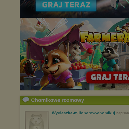
Chomikowe rozmowy
Wycieczka-milionerow-chomikuj
napisan