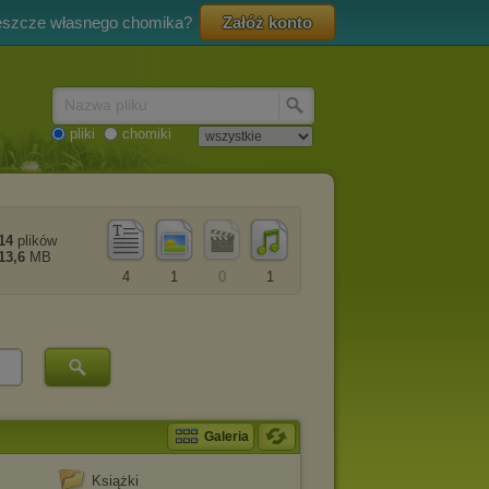
eszcze własnego chomika?
Załóż konto
Nazwa pliku
pliki
chomiki
14
plików
13,6
MB
4
1
0
1
Galeria
Książki