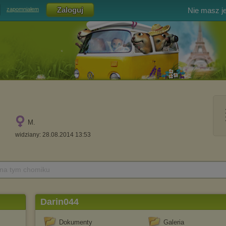
Nie masz j
zapomniałem
M.
widziany: 28.08.2014 13:53
 na tym chomiku
Darin044
Dokumenty
Galeria