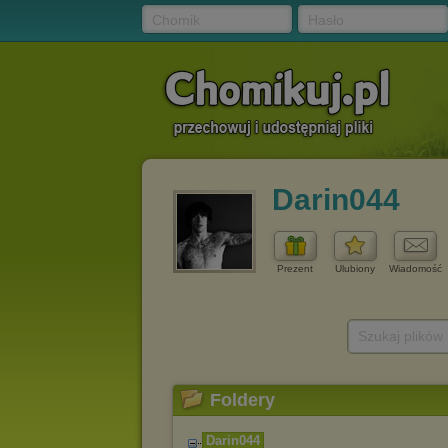
Chomik
Hasło
Darin044
Prezent
Ulubiony
Wiadomość
Szukaj plików
Foldery
Darin044