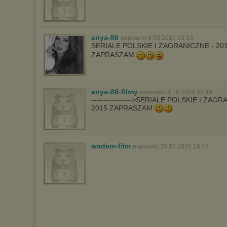
anya-86
napisano 9.09.2015 23:33
SERIALE POLSKIE I ZAGRANICZNE - 20
ZAPRASZAM
anya-86-filmy
napisano 4.10.2015 13:49
---------------->SERIALE POLSKIE I ZA
2015 ZAPRASZAM
wadem-film
napisano 20.10.2015 18:47