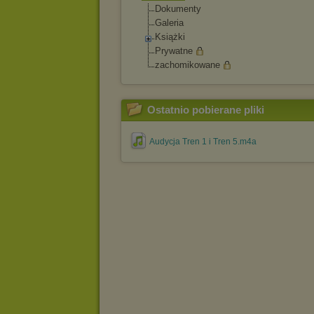
Dokumenty
Galeria
Książki
Prywatne
zachomikowane
Ostatnio pobierane pliki
Audycja Tren 1 i Tren 5.m4a