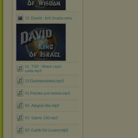
12. Dawid - król Izraela.wmv
01. TGD - Wiara czyni
cuda.mp3
13.Guantanamera.mp3
01.Pańska jest ziemia.mp3
04 -Alegrai-Vos.mp3
03 -Salmo 100.mp3
02 -Canto Do Louvor.mp3