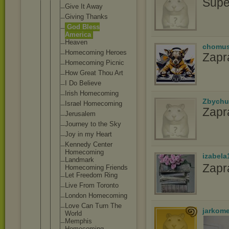
Supe
Give It Away
Giving Thanks
God Bless
America
Heaven
chomu
Homecoming Heroes
Zapr
Homecoming Picnic
How Great Thou Art
I Do Believe
Irish Homecoming
Zbychu
Israel Homecoming
Zapr
Jerusalem
Journey to the Sky
Joy in my Heart
Kennedy Center
Homecoming
izabela
Landmark
Zapr
Homecoming Friends
Let Freedom Ring
Live From Toronto
London Homecoming
Love Can Turn The
jarkom
World
Memphis
Homecoming