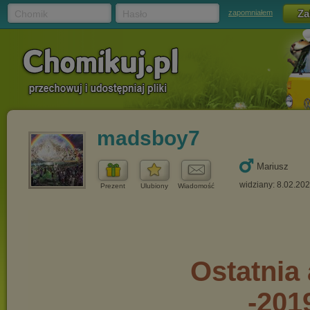
Chomik
Hasło
zapomniałem
madsboy7
Mariusz
widziany: 8.02.20
Prezent
Ulubiony
Wiadomość