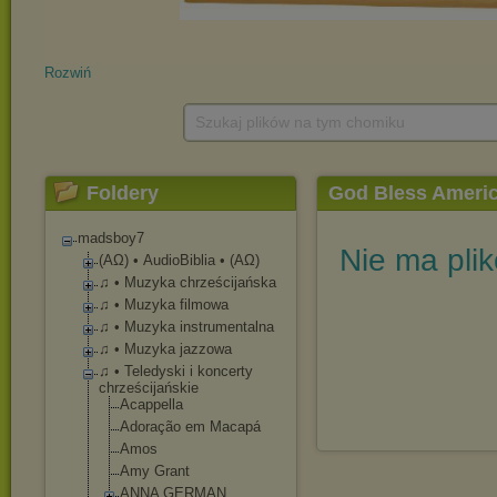
Rozwiń
Szukaj plików na tym chomiku
Foldery
God Bless Ameri
madsboy7
Nie ma pli
(ΑΩ) • AudioBiblia • (ΑΩ)
♫ • Muzyka chrześcijańska
♫ • Muzyka filmowa
♫ • Muzyka instrumentalna
♫ • Muzyka jazzowa
♫ • Teledyski i koncerty
chrześcijańskie
Acappella
Adoração em Macapá
Amos
Amy Grant
ANNA GERMAN