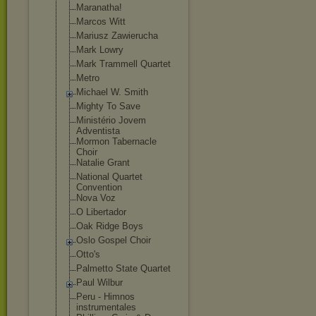
Maranatha!
Marcos Witt
Mariusz Zawierucha
Mark Lowry
Mark Trammell Quartet
Metro
Michael W. Smith
Mighty To Save
Ministério Jovem
Adventista
Mormon Tabernacle
Choir
Natalie Grant
National Quartet
Convention
Nova Voz
O Libertador
Oak Ridge Boys
Oslo Gospel Choir
Otto's
Palmetto State Quartet
Paul Wilbur
Peru - Himnos
instrumentales