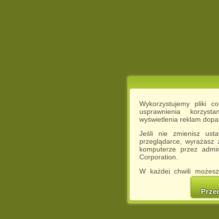
Wykorzystujemy pliki c
usprawnienia korzyst
wyświetlenia reklam dop
Jeśli nie zmienisz ust
przeglądarce, wyrażasz
komputerze przez admin
Corporation.
W każdej chwili możesz
cookies w swojej przeglą
w naszej Pol
Prze
http://chomikuj.pl/Polity
Jednocześnie informuje
może spowodować ogr