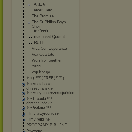
TAKE 6
Tercer Cielo
The Promise
The St Philips Boys
Choir
Tia Cecéu
Triumphant Quartet
TRUTH
Viva Con Esperanza
Vox Quarteto
Worship Together
Yanni
хор Кредо
♱ • (.ᶠᴿᴱᴱ.)FREE(.ᶠᴿᴱ
ᴱ.)
♱ • Audiobooki
chrześcijańskie
♱ • Audycje chrześcijańskie
♱ • E-booki ᶠᴿᴱᴱ
chrześcijańskie
♱ • Galeria ᶠᴿᴱᴱ
Filmy przyrodnicze
Filmy religijne
PROGRAMY BIBLIJNE
Prywatne