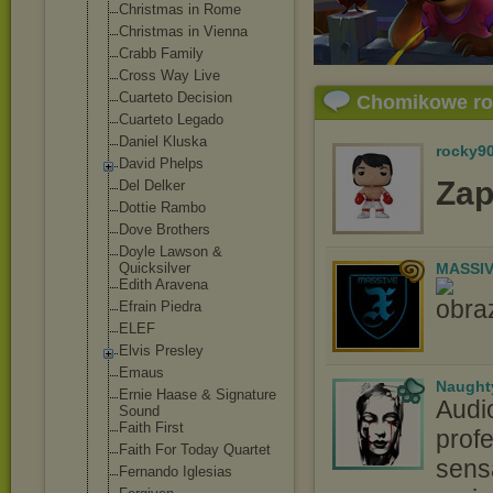
Christmas in Rome
Christmas in Vienna
Crabb Family
Cross Way Live
Cuarteto Decision
Chomikowe r
Cuarteto Legado
Daniel Kluska
rocky9
David Phelps
Zap
Del Delker
Dottie Rambo
Dove Brothers
Doyle Lawson &
Quicksilver
MASSIV
Edith Aravena
Efrain Piedra
ELEF
Elvis Presley
Emaus
Naught
Ernie Haase & Signature
Audi
Sound
Faith First
profe
Faith For Today Quartet
sensa
Fernando Iglesias