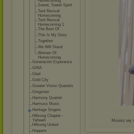
Homecoming
Sweet, Sweet Spirit
Tent Revival
Homecoming
Tent Revival
Homecoming 1
The Best Of
This Is My Story
Together
We Will Stand
Women Of
Homecoming
Generación Esperanza
GIRA
Glad
Gold City
Greater Vision Quartets
Gregorian
Harmony Quartet
Harmuss Music
Heritage Singers
Hillsong Chapter -
Yahweh
Musisz się
Hillsong United
Hoppers