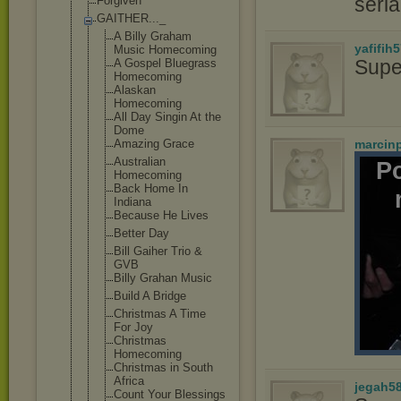
seri
Forgiven
GAITHER..._
A Billy Graham
yafifih
Music Homecoming
Supe
A Gospel Bluegrass
Homecoming
Alaskan
Homecoming
All Day Singin At the
Dome
Amazing Grace
marcin
Australian
P
Homecoming
Back Home In
Indiana
Because He Lives
Better Day
Bill Gaiher Trio &
GVB
Billy Grahan Music
Build A Bridge
Christmas A Time
For Joy
Christmas
Homecoming
Christmas in South
Africa
jegah5
Count Your Blessings