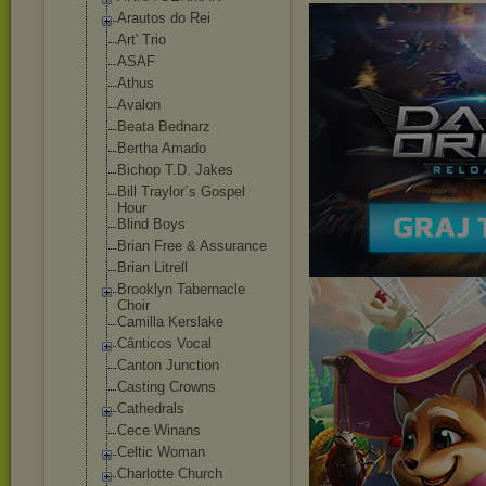
Arautos do Rei
Art' Trio
ASAF
Athus
Avalon
Beata Bednarz
Bertha Amado
Bichop T.D. Jakes
Bill Traylor´s Gospel
Hour
Blind Boys
Brian Free & Assurance
Brian Litrell
Brooklyn Tabernacle
Choir
Camilla Kerslake
Cânticos Vocal
Canton Junction
Casting Crowns
Cathedrals
Cece Winans
Celtic Woman
Charlotte Church