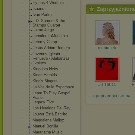
Hymns 4 Worship
Zaprzyjaźnion
Isaacs
Ivan Parker
J.D. Sumner & the
Stamps Quartet
Jaime Jorge
Jennifer LaMountain
Jeremy Camp
niunia.krk
Jesús Adrián Romero
Jovenes Iglesia
Renuevo - Alabanzas
Jvoices
Kingdom Heirs
Kings Heralds
King's Singers
arti16011
F
La Voz de la Esperanza
Learn To Play Gospel
« poprzednia strona
Piano
Legacy Five
Los Heraldos Del Rey
Louvor Está Escrito
Magdalena Malisz
Manuel Bonilla
Maranatha Music