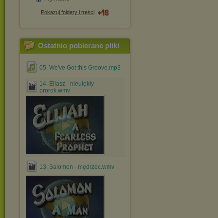
Pokazuj foldery i treści
Ostatnio pobierane pliki
05. We've Got this Groove.mp3
14. Eliasz - nieulękły
prorok.wmv
13. Salomon - mędrzec.wmv