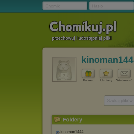
Chomik
Hasło
kinoman144
Prezent
Ulubiony
Wiadomość
Szukaj plików
Foldery
kinoman1444