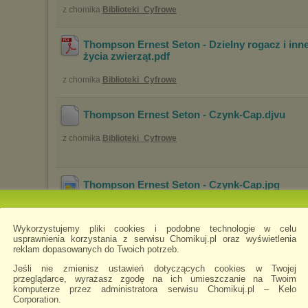
z chomika
Biblioteki_Cyfrowe
Thompson Ernest Seton - Dzielny rogacz i in
życia zwierząt
.pdf
z chomika
Biblioteki_Cyfrowe
Thompson Ernest Seton - Czynk-Cap
.djvu
z chomika
Biblioteki_Cyfrowe
Thompson Ernest Seton - Czynk-Cap
.jpg
Wykorzystujemy pliki cookies i podobne technologie w celu
usprawnienia korzystania z serwisu Chomikuj.pl oraz wyświetlenia
reklam dopasowanych do Twoich potrzeb.
Jeśli nie zmienisz ustawień dotyczących cookies w Twojej
przeglądarce, wyrażasz zgodę na ich umieszczanie na Twoim
komputerze przez administratora serwisu Chomikuj.pl – Kelo
z chomika
Biblioteki_Cyfrowe
Corporation.