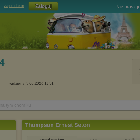
Nie masz j
zapomniałem
4
widziany: 5.08.2026 11:51
 na tym chomiku
Thompson Ernest Seton
sortuj według:
nazwa
typ pliku