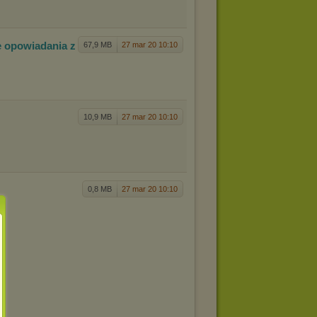
ne opow
iadania z
67,9 MB
27 mar 20 10:10
10,9 MB
27 mar 20 10:10
0,8 MB
27 mar 20 10:10