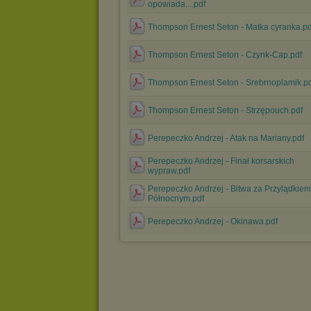
opowiada....pdf
Thompson Ernest Seton - Matka cyranka.pd
Thompson Ernest Seton - Czynk-Cap.pdf
Thompson Ernest Seton - Srebrnoplamik.p
Thompson Ernest Seton - Strzępouch.pdf
Perepeczko Andrzej - Atak na Mariany.pdf
Perepeczko Andrzej - Finał korsarskich
wypraw.pdf
Perepeczko Andrzej - Bitwa za Przylądkiem
Północnym.pdf
Perepeczko Andrzej - Okinawa.pdf