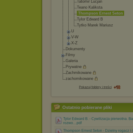
Tatomir Lucjan
Teano Kaliksta
Thompson Ernest Seton
Tylor Edward B
Tytko Marek Mariusz
U
V-W
X-Z
Dokumenty
Filmy
Galeria
Prywatne
Zachmikowane
zachomikowane
Pokazuj foldery i treści
Ostatnio pobierane pliki
Tylor Edward B. - Cywilizacja pierwotna. B
rozwo....pdf
Thompson Ernest Seton - Dzielny rogacz i 