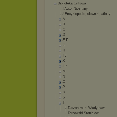
Biblioteka Cyfrowa
! Autor Nieznany
! Encyklopedie, słowniki, atlasy
A
B
C
D
E-F
G
H
I-J
K
L-Ł
M
N
O
P
R
S
T
Taczanowski Władysław
Tarnowski Stanisław