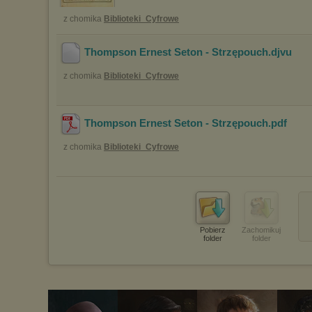
z chomika
Biblioteki_Cyfrowe
Thompson Ernest Seton - Strzępouch
.djvu
z chomika
Biblioteki_Cyfrowe
Thompson Ernest Seton - Strzępouch
.pdf
z chomika
Biblioteki_Cyfrowe
Pobierz
Zachomikuj
folder
folder