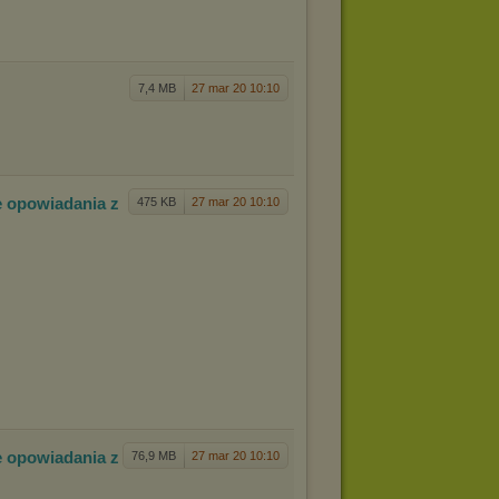
7,4 MB
27 mar 20 10:10
ne opow
iadania z
475 KB
27 mar 20 10:10
ne opow
iadania z
76,9 MB
27 mar 20 10:10