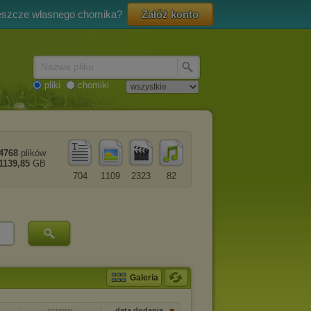
eszcze własnego chomika?
Załóż konto
Nazwa pliku
pliki
chomiki
4768
plików
1139,85
GB
704
1109
2323
82
Galeria
rozmiar
data dodania