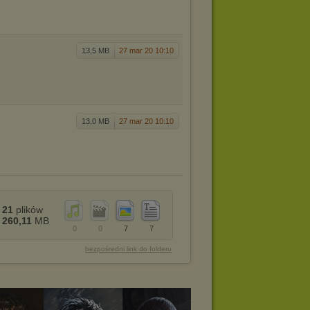
13,5 MB
27 mar 20 10:10
13,0 MB
27 mar 20 10:10
21
plików
260,11
MB
0
0
7
7
bezpośredni link do folderu