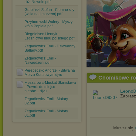
róż. Nowele.pdf
Grabiński Stefan - Ciemne siły
(willa nad morzem).pdf
Przyborowski Walery - Myszy
króla Popiela.pdf
Biegeleisen Henryk -
Lecznictwo ludu polskiego.pdf
Zegadłowicz Emil - Dziewanny.
Ballady.pdf
Zegadłowicz Emil -
Nawiedzeni.pdf
Perepeczko Andrzej - Bitwa na
Morzu Koralowym.djvu
Chomikowe r
Fleszarowa-Muskat Stanisława
- Powrót do miejsc
LeonxD
nieobe....djvu
Zapras
Zegadłowicz Emil - Motory
02.pdf
Zegadłowicz Emil - Motory
01.pdf
Musisz się