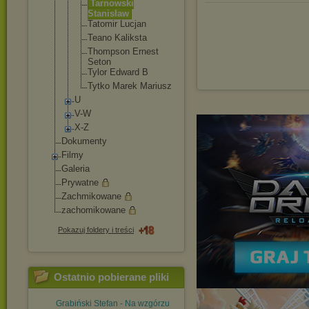
Tarnowski
Stanisław
Tatomir Lucjan
Teano Kaliksta
Thompson Ernest
Seton
Tylor Edward B
Tytko Marek Mariusz
U
V-W
X-Z
Dokumenty
Filmy
Galeria
Prywatne
Zachmikowane
zachomikowane
Pokazuj foldery i treści
Ostatnio pobierane pliki
Grabiński Stefan - Na wzgórzu