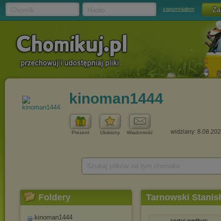
Chomik
Hasło
zapomniałem
kinoman1444
widziany: 8.08.20
Prezent
Ulubiony
Wiadomość
Szukaj plików na tym chomiku
Foldery
Tarnowski Stanis
kinoman1444
sortuj według: