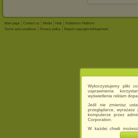
Main page
Contact us
Media
Help
Publishers Platform
Terms and conditions
Privacy policy
Report copyright infringement
Wykorzystujemy pliki c
usprawnienia korzyst
wyświetlenia reklam dop
Jeśli nie zmienisz ust
przeglądarce, wyrażasz
komputerze przez admin
Corporation.
W każdej chwili możesz
cookies w swojej przeglą