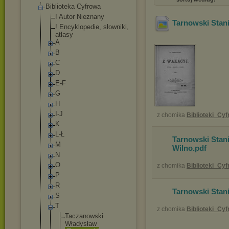
Biblioteka Cyfrowa
! Autor Nieznany
Tarnowski Stani
! Encyklopedie, słowniki,
atlasy
A
B
C
D
E-F
G
H
I-J
z chomika
Biblioteki_Cy
K
L-Ł
Tarnowski Stani
M
Wilno
.pdf
N
O
z chomika
Biblioteki_Cy
P
R
Tarnowski Stani
S
T
z chomika
Biblioteki_Cy
Taczanowski
Władysław