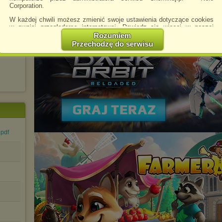
Corporation.
W każdej chwili możesz zmienić swoje ustawienia dotyczące cookies
w swojej przeglądarce internetowej. Dowiedz się więcej w naszej
Polityce Prywatności -
http://chomikuj.pl/PolitykaPrywatnosci.aspx
.
Rozumiem
Przechodzę do serwisu
Jednocześnie informujemy że zmiana ustawień przeglądarki może
spowodować ograniczenie korzystania ze strony Chomikuj.pl.
W przypadku braku twojej zgody na akceptację cookies niestety
prosimy o opuszczenie serwisu chomikuj.pl.
Wykorzystanie plików cookies
przez
Zaufanych Partnerów
(dostosowanie reklam do Twoich potrzeb, analiza skuteczności działań
marketingowych).
Wyrażenie sprzeciwu spowoduje, że wyświetlana Ci reklama nie
będzie dopasowana do Twoich preferencji, a będzie to reklama
.pdf
wyświetlona przypadkowo.
Istnieje możliwość zmiany ustawień przeglądarki internetowej w
sposób uniemożliwiający przechowywanie plików cookies na
urządzeniu końcowym. Można również usunąć pliki cookies,
dokonując odpowiednich zmian w ustawieniach przeglądarki
internetowej.
Pełną informację na ten temat znajdziesz pod adresem
http://chomikuj.pl/PolitykaPrywatnosci.aspx
.