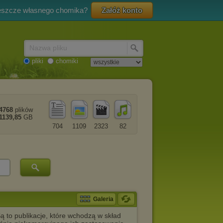
eszcze własnego chomika?
Załóż konto
Nazwa pliku
pliki
chomiki
4768
plików
1139,85
GB
704
1109
2323
82
Galeria
ą to publikacje, które wchodzą w skład