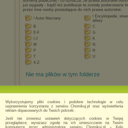
domeny publicznej - co oznacza, że prawa autorskie odn
już wygasły - bądź też publikacje te zostały podarowane 
przez inne osoby posiadające do nich prawa autorskie.
! Encyklopedie, słown
! Autor Nieznany
atlasy
B
C
E-F
G
I-J
K
M
N
P
R
T
U
X-Z
Nie ma plików w tym folderze
Wykorzystujemy pliki cookies i podobne technologie w celu
usprawnienia korzystania z serwisu Chomikuj.pl oraz wyświetlenia
reklam dopasowanych do Twoich potrzeb.
Jeśli nie zmienisz ustawień dotyczących cookies w Twojej
przeglądarce, wyrażasz zgodę na ich umieszczanie na Twoim
komputerze przez administratora serwisu Chomikuj.pl – Kelo