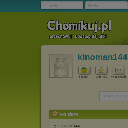
Chomik
Hasło
kinoman144
Prezent
Ulubiony
Wiadomość
Szukaj plików
Foldery
kinoman1444