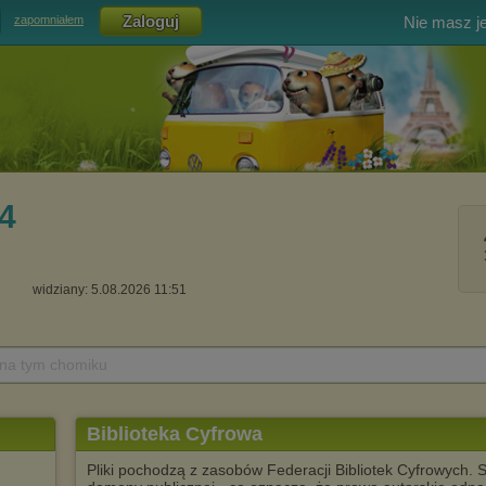
Nie masz j
zapomniałem
4
widziany: 5.08.2026 11:51
 na tym chomiku
Biblioteka Cyfrowa
Pliki pochodzą z zasobów Federacji Bibliotek Cyfrowych. S