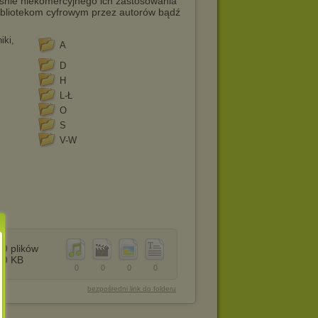
ośnie niekomercyjnego ich zastosowania
bibliotekom cyfrowym przez autorów bądź
iki,
A
D
H
L-Ł
O
S
V-W
0
plików
0
KB
0
0
0
0
bezpośredni link do folderu