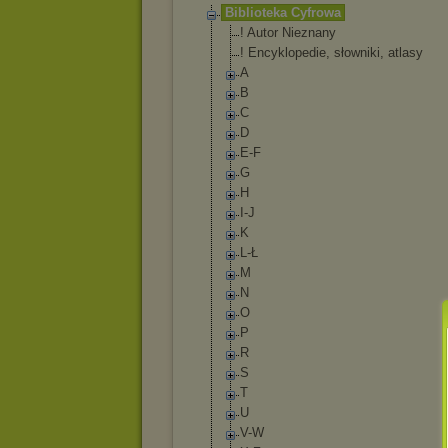
Biblioteka Cyfrowa
! Autor Nieznany
! Encyklopedie, słowniki, atlasy
A
B
C
D
E-F
G
H
I-J
K
L-Ł
M
N
O
P
R
S
T
U
V-W