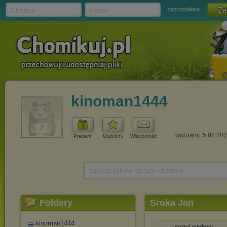
Chomik
Hasło
zapomniałem
kinoman1444
widziany: 5.08.20
Prezent
Ulubiony
Wiadomość
Szukaj plików na tym chomiku
Foldery
Sroka Jan
kinoman1444
sortuj według: