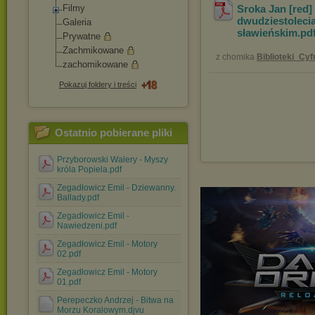
Filmy
Sroka Jan [red]
dwudziestolec
Galeria
sławieńskim
.pd
Prywatne
Zachmikowane
z chomika
Biblioteki_Cy
zachomikowane
Pokazuj foldery i treści
Ostatnio pobierane pliki
Przyborowski Walery - Myszy
króla Popiela.pdf
Zegadłowicz Emil - Dziewanny.
Ballady.pdf
Zegadłowicz Emil -
Nawiedzeni.pdf
Zegadłowicz Emil - Motory
02.pdf
Zegadłowicz Emil - Motory
01.pdf
Perepeczko Andrzej - Bitwa na
Morzu Koralowym.djvu