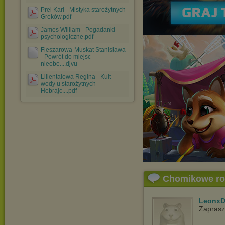
Prel Karl - Mistyka starożytnych
Greków.pdf
James William - Pogadanki
psychologiczne.pdf
Fleszarowa-Muskat Stanisława
- Powrót do miejsc
nieobe....djvu
Lilientalowa Regina - Kult
wody u starożytnych
Hebrajc....pdf
Chomikowe r
LeonxD
Zapras