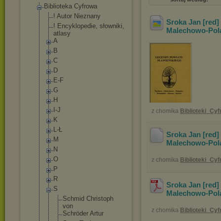
Biblioteka Cyfrowa
! Autor Nieznany
Sroka Jan [red]
! Encyklopedie, słowniki,
Malechowo-Pol
atlasy
A
B
C
D
E-F
G
H
I-J
z chomika
Biblioteki_Cy
K
L-Ł
Sroka Jan [red]
M
Malechowo-Pol
N
O
z chomika
Biblioteki_Cy
P
R
Sroka Jan [red]
S
Malechowo-Pol
Schmid Christoph
von
z chomika
Biblioteki_Cy
Schröder Artur