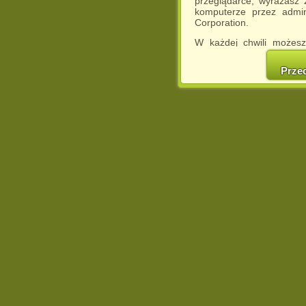
przeglądarce, wyrażasz
komputerze przez admin
Corporation.
W każdej chwili możesz
cookies w swojej przeglą
w naszej Pol
Prze
http://chomikuj.pl/Polity
Jednocześnie informuje
może spowodować ogr
Chomikuj.pl.
W przypadku braku twojej
prosimy o opuszczenie se
Wykorzystanie plików c
(dostosowanie reklam do
działań marketingowych).
Wyrażenie sprzeciwu spo
będzie dopasowana do Tw
wyświetlona przypadkowo
Istnieje możliwość zmian
sposób uniemożliwiając
urządzeniu końcowym. M
dokonując odpowiednich
internetowej.