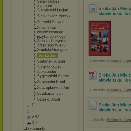
Sens-Taubes
Zygmunt
Sroka Jan Mielc
Siemieński Lucjan
sławieńska. Ilu
Sienkiewicz Henryk
Sierecki Sławomir
Słownictwo
współczesne
go
języka polskiego
Słupski Uniwersytet
Trzeciego Wieku
Smólski Grzegorz
Sroka Jan
Stefański Antoni
z chomika
Biblioteki_Cy
Świętochows
ki
Aleksander
Sroka Jan Mielc
Sygietyński Antoni
sławieńska. Ilu
Szajnocha Karol
Szczepkowsk
i Jan
z chomika
Biblioteki_Cy
Sztolcman Jan
Szujski Józef
Sroka Jan Mielc
T
sławieńska. Ilu
U
V-W
z chomika
Biblioteki_Cy
X-Z
Dokumenty