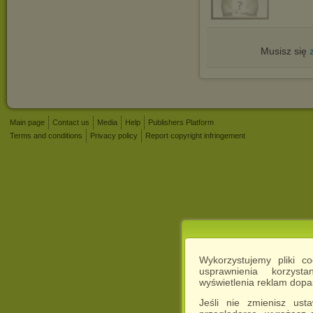
Musisz się
Main page
Contact us
Media
Help
Publishers Platform
Terms and conditions
Privacy policy
Report copyright infringement
Wykorzystujemy pliki c
usprawnienia korzyst
wyświetlenia reklam dop
Jeśli nie zmienisz ust