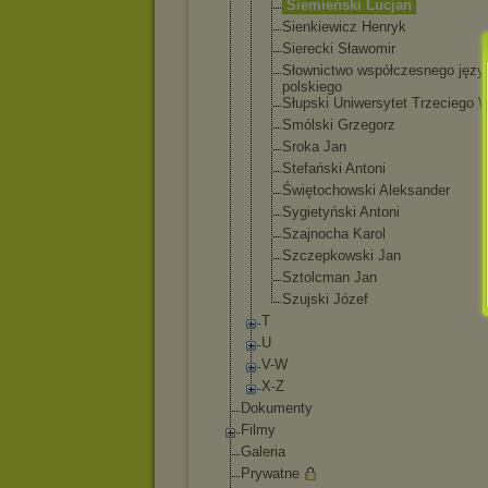
Siemieński Lucjan
Sienkiewicz Henryk
Sierecki Sławomir
Słownictwo współczesne
go języ
polskiego
Słupski Uniwersytet Trzeciego 
Smólski Grzegorz
Sroka Jan
Stefański Antoni
Świętochows
ki Aleksander
Sygietyński Antoni
Szajnocha Karol
Szczepkowsk
i Jan
Sztolcman Jan
Szujski Józef
T
U
V-W
X-Z
Dokumenty
Filmy
Galeria
Prywatne