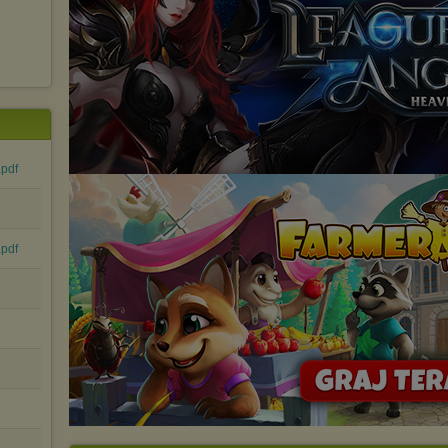
wyświetlona przypadkowo.
Istnieje możliwość zmiany ustawień przeglądarki internetowej w
sposób uniemożliwiający przechowywanie plików cookies na
urządzeniu końcowym. Można również usunąć pliki cookies,
dokonując odpowiednich zmian w ustawieniach przeglądarki
internetowej.
Pełną informację na ten temat znajdziesz pod adresem
http://chomikuj.pl/PolitykaPrywatnosci.aspx
.
.pdf
.pdf