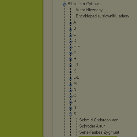
Biblioteka Cyfrowa
! Autor Nieznany
! Encyklopedie, słowniki, atlasy
A
B
C
D
E-F
G
H
I-J
K
L-Ł
M
N
O
P
R
S
Schmid Christoph von
Schröder Artur
Sens-Taubes Zygmunt