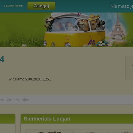
Nie masz j
zapomniałem
4
widziany: 5.08.2026 11:51
 na tym chomiku
Siemieński Lucjan
sortuj według:
nazwa
typ pliku