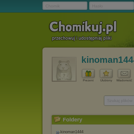
Chomik
Hasło
kinoman144
Prezent
Ulubiony
Wiadomość
Szukaj plików
Foldery
kinoman1444