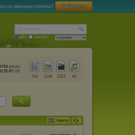
eszcze własnego chomika?
Załóż konto
Nazwa pliku
pliki
chomiki
4768
plików
1139,85
GB
704
1109
2323
82
Galeria
rozmiar
data dodania