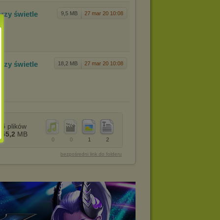
przy
świetle
9,5 MB
27 mar 20 10:08
przy
świetle
18,2 MB
27 mar 20 10:08
5
plików
55,2
MB
0
0
1
2
bezpośredni link do folderu