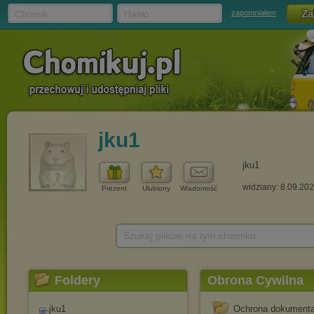
Chomik
Hasło
zapomniałem
jku1
jku1
widziany: 8.09.20
Prezent
Ulubiony
Wiadomość
Szukaj plików na tym chomiku
Foldery
Obrona Cywilna
jku1
Ochrona dokumenta