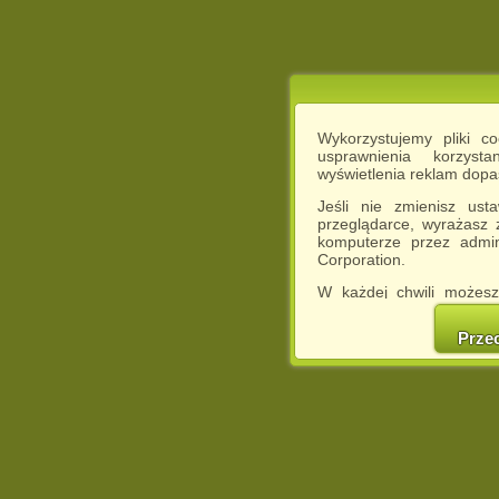
Wykorzystujemy pliki c
usprawnienia korzyst
wyświetlenia reklam dop
Jeśli nie zmienisz ust
przeglądarce, wyrażasz
komputerze przez admin
Corporation.
W każdej chwili możesz
cookies w swojej przeglą
w naszej Pol
Prze
http://chomikuj.pl/Polity
Jednocześnie informuje
może spowodować ogr
Chomikuj.pl.
W przypadku braku twojej
prosimy o opuszczenie se
Wykorzystanie plików c