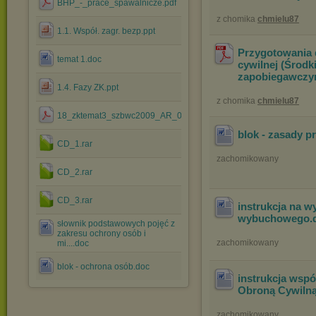
BHP_-_prace_spawalnicze.pdf
z chomika
chmielu87
1.1. Współ. zagr. bezp.ppt
Przygotowania 
temat 1.doc
cywilnej (Środk
zapobiegawczym
1.4. Fazy ZK.ppt
z chomika
chmielu87
18_zktemat3_szbwc2009_AR_09112009.pdf
blok - zasady p
CD_1.rar
zachomikowany
CD_2.rar
CD_3.rar
instrukcja na 
wybuchowego
.
słownik podstawowych pojęć z
zakresu ochrony osób i
zachomikowany
mi....doc
blok - ochrona osób.doc
instrukcja wspó
Obroną Cywilną
zachomikowany