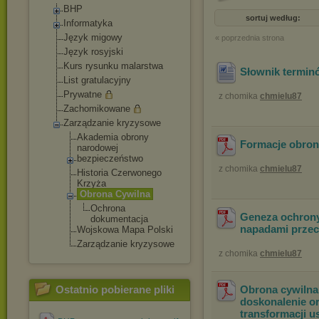
BHP
sortuj według:
Informatyka
Język migowy
« poprzednia strona
Język rosyjski
Kurs rysunku malarstwa
Słownik termin
List gratulacyjny
Prywatne
z chomika
chmielu87
Zachomikowane
Zarządzanie kryzysowe
Akademia obrony
Formacje obrony
narodowej
bezpieczeństwo
z chomika
chmielu87
Historia Czerwonego
Krzyża
Obrona Cywilna
Ochrona
Geneza ochrony
dokumentacj
a
napadami przec
Wojskowa Mapa Polski
Zarządzanie kryzysowe
z chomika
chmielu87
Ostatnio pobierane pliki
Obrona cywilna 
doskonalenie o
transformacji us