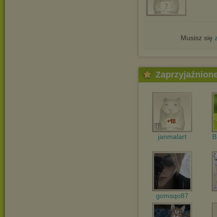
Musisz się
Zaprzyjaźnion
janmalart
B
gomsqo87