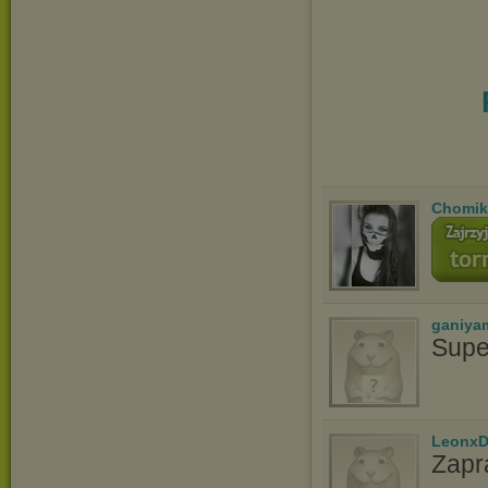
Chomik
ganiya
Supe
LeonxD
Zapr