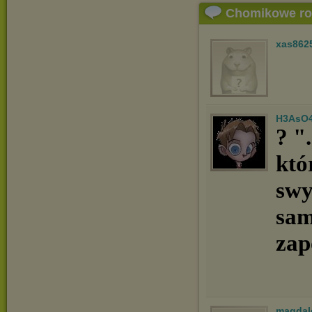
Chomikowe r
xas862
H3AsO
? "
któ
swy
sa­
za­
magdal