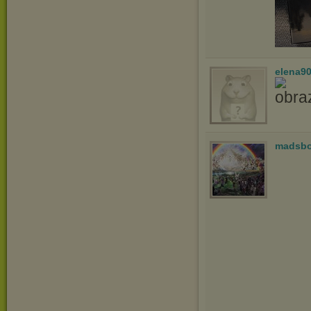
elena9
madsb