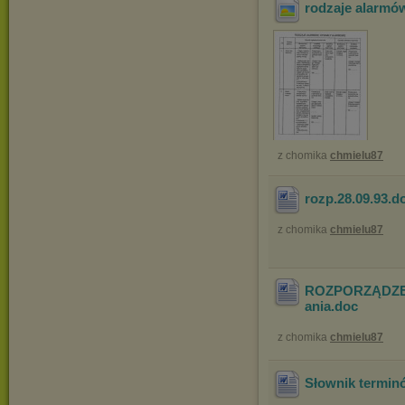
rodzaje alarmó
z chomika
chmielu87
rozp.28.09.93
.d
z chomika
chmielu87
ROZPORZĄDZENI
ania
.doc
z chomika
chmielu87
Słownik termin