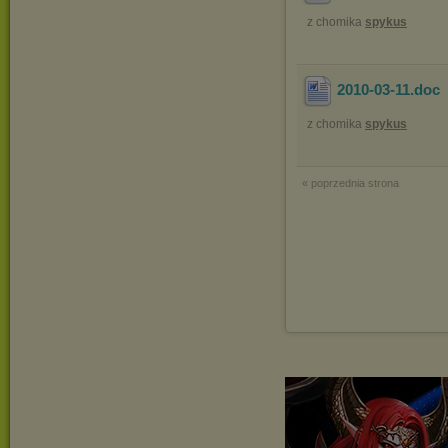
z chomika
spykus
2010-03-11
.doc
z chomika
spykus
« poprzednia strona