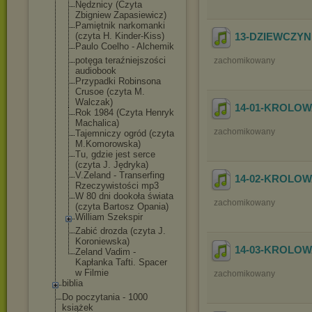
Nędznicy (Czyta
Zbigniew Zapasiewicz)
Pamiętnik narkomanki
(czyta H. Kinder-Kiss)
13-DZIEWCZYN
Paulo Coelho - Alchemik
potęga teraźniejszośc
i
zachomikowany
audiobook
Przypadki Robinsona
Crusoe (czyta M.
Walczak)
14-01-KROLOW
Rok 1984 (Czyta Henryk
Machalica)
zachomikowany
Tajemniczy ogród (czyta
M.Komorowska)
Tu, gdzie jest serce
(czyta J. Jędryka)
V.Zeland - Transerfing
14-02-KROLOW
Rzeczywistości mp3
W 80 dni dookoła świata
zachomikowany
(czyta Bartosz Opania)
William Szekspir
Zabić drozda (czyta J.
Koroniewska)
14-03-KROLOW
Zeland Vadim -
Kapłanka Tafti. Spacer
w Filmie
zachomikowany
biblia
Do poczytania - 1000
książek