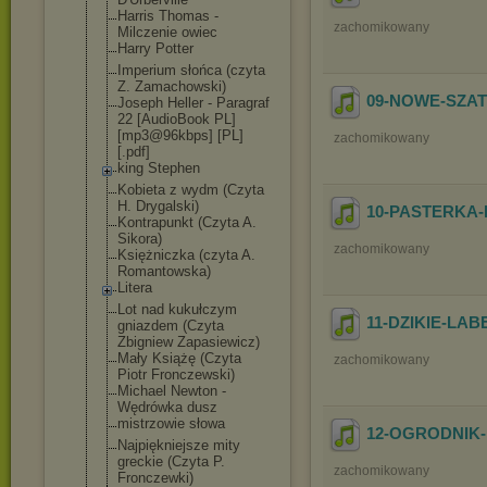
Harris Thomas -
zachomikowany
Milczenie owiec
Harry Potter
Imperium słońca (czyta
Z. Zamachowski)
09-NOWE-SZA
Joseph Heller - Paragraf
22 [AudioBook PL]
[mp3@96kbps] [PL]
zachomikowany
[.pdf]
king Stephen
Kobieta z wydm (Czyta
H. Drygalski)
10-PASTERKA-
Kontrapunkt (Czyta A.
Sikora)
zachomikowany
Księżniczka (czyta A.
Romantowska)
Litera
Lot nad kukułczym
11-DZIKIE-LAB
gniazdem (Czyta
Zbigniew Zapasiewicz)
Mały Książę (Czyta
zachomikowany
Piotr Fronczewski)
Michael Newton -
Wędrówka dusz
mistrzowie słowa
12-OGRODNIK
Najpiękniejsze mity
greckie (Czyta P.
zachomikowany
Fronczewki)