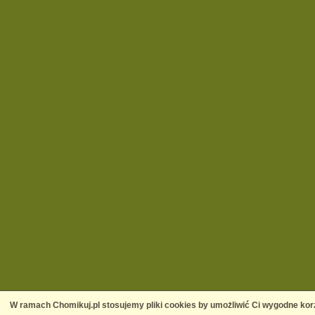
W ramach Chomikuj.pl stosujemy pliki cookies by umożliwić Ci wygodne korz