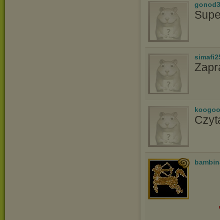
gonod3
Supe
simafi2
Zapr
koogoo
Czyt
bambin