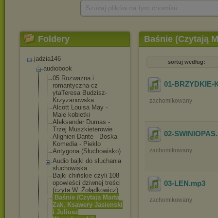
Szukaj plików na tym chomiku
Foldery
Baśnie (Czytają M
jadzia146
sortuj według:
audiobook
05.Rozważna i
01-BRZYDKIE
romantyczna-cz
ytaTeresa Budzisz-
Krzyża
nowska
zachomikowany
Alcott Louisa May -
Male kobietki
Aleksander Dumas -
Trzej Muszkieterowie
02-SWINIOPAS
Alighieri Dante - Boska
Komedia - Pieklo
zachomikowany
Antygona (Słuchowisko)
Audio bajki do słuchania
słuchowiska
Bajki chińskie czyli 108
opowieści dziwnej treści
03-LEN
.mp3
(czyta W. Żołądkowicz)
Baśnie (Czytają Marta
zachomikowany
Zak, Ksawery Jasienski
i Juliusz