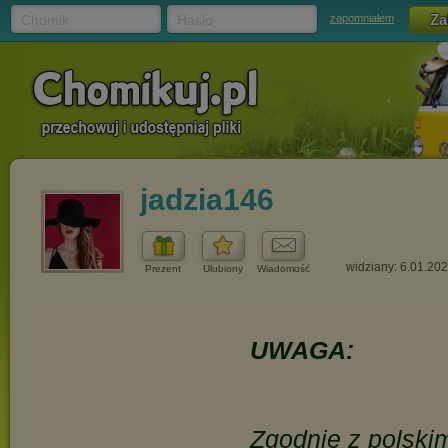
Chomik
Hasło
zapomniałem
jadzia146
widziany: 6.01.20
Prezent
Ulubiony
Wiadomość