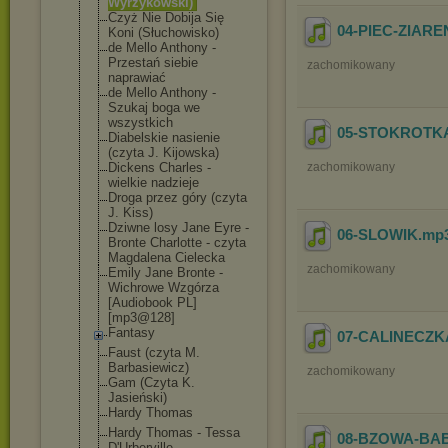
Wyrzykowski)
Czyż Nie Dobija Się
04-PIEC-ZIAR
Koni (Słuchowisko)
de Mello Anthony -
Przestań siebie
zachomikowany
naprawiać
de Mello Anthony -
Szukaj boga we
wszystkich
05-STOKROTK
Diabelskie nasienie
(czyta J. Kijowska)
Dickens Charles -
zachomikowany
wielkie nadzieje
Droga przez góry (czyta
J. Kiss)
Dziwne losy Jane Eyre -
06-SLOWIK
.mp
Bronte Charlotte - czyta
Magdalena Cielecka
zachomikowany
Emily Jane Bronte -
Wichrowe Wzgórza
[Audiobook PL]
[mp3@128]
Fantasy
07-CALINECZK
Faust (czyta M.
Barbasiewicz)
zachomikowany
Gam (Czyta K.
Jasieński)
Hardy Thomas
Hardy Thomas - Tessa
08-BZOWA-BA
D'Urberville