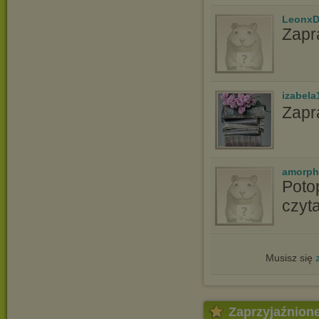
LeonxD
Zapr
izabela
Zapr
amorph
Poto
czyt
Musisz się
Zaprzyjaźnion