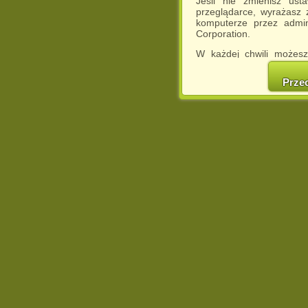
Jeśli nie zmienisz ust
przeglądarce, wyrażasz
komputerze przez admin
Corporation.
W każdej chwili możesz
cookies w swojej przeglą
w naszej Pol
Prze
http://chomikuj.pl/Polity
Jednocześnie informuje
może spowodować ogr
Chomikuj.pl.
W przypadku braku twojej
prosimy o opuszczenie se
Wykorzystanie plików c
(dostosowanie reklam do
działań marketingowych).
Wyrażenie sprzeciwu spo
będzie dopasowana do Tw
wyświetlona przypadkowo
Istnieje możliwość zmian
sposób uniemożliwiając
urządzeniu końcowym. M
dokonując odpowiednich
internetowej.