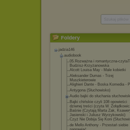
Szukaj plików
Foldery
jadzia146
audiobook
05.Rozważna i romantyczna-cz
ytaT
Budzisz-Krzyża
nowska
Alcott Louisa May - Male kobietki
Aleksander Dumas - Trzej
Muszkieterowie
Alighieri Dante - Boska Komedia - P
Antygona (Słuchowisko)
Audio bajki do słuchania słuchowis
Bajki chińskie czyli 108 opowieści
dziwnej treści (czyta W. Żołądkowic
Baśnie (Czytają Marta Zak, Ksawer
Jasienski i Juliusz Wyrzykowski)
Czyż Nie Dobija Się Koni (Słuchowi
de Mello Anthony - Przestań siebie
naprawiać