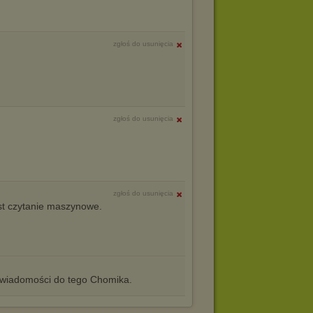
zgłoś do usunięcia
zgłoś do usunięcia
zgłoś do usunięcia
st czytanie maszynowe.
iadomości do tego Chomika.