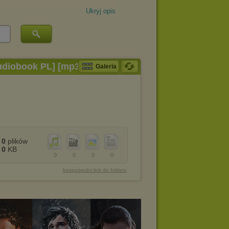
Ukryj opis
Audiobook PL] [mp3@128]
Galeria
0
plików
0
KB
0
0
0
0
bezpośredni link do folderu