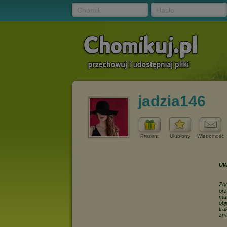
Chomik
Hasło
jadzia146
Prezent
Ulubiony
Wiadomość