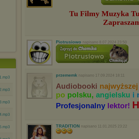
Wyrażenie sprzeciwu spowoduje, że wyświetlana Ci reklama nie
będzie dopasowana do Twoich preferencji, a będzie to reklama
Tu Filmy Muzyka
Tu
wyświetlona przypadkowo.
Zaprasza
Istnieje możliwość zmiany ustawień przeglądarki internetowej w
sposób uniemożliwiający przechowywanie plików cookies na
urządzeniu końcowym. Można również usunąć pliki cookies,
dokonując odpowiednich zmian w ustawieniach przeglądarki
internetowej.
Piotrusiowo
napisano 8.07.2024 23:50
Pełną informację na ten temat znajdziesz pod adresem
http://chomikuj.pl/PolitykaPrywatnosci.aspx
.
przememk
napisano 17.09.2024 18:11
01.mp3
Audiobooki
najwyższej
02.mp3
po
polsku,
angielsku
i
H
03.mp3
Profesjonalny
lektor!
04.mp3
TRADITION
napisano 11.01.2025 23:22
05.mp3