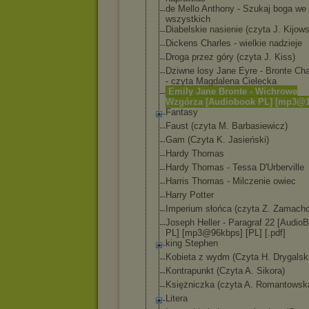
de Mello Anthony - Szukaj boga we
wszystkich
Diabelskie nasienie (czyta J. Kijow
Dickens Charles - wielkie nadzieje
Droga przez góry (czyta J. Kiss)
Dziwne losy Jane Eyre - Bronte Cha
- czyta Magdalena Cielecka
Emily Jane Bronte - Wichrowe
Wzgórza [Audiobook PL] [mp3@1
Fantasy
Faust (czyta M. Barbasiewicz)
Gam (Czyta K. Jasieński)
Hardy Thomas
Hardy Thomas - Tessa D'Urberville
Harris Thomas - Milczenie owiec
Harry Potter
Imperium słońca (czyta Z. Zamach
Joseph Heller - Paragraf 22 [Audio
PL] [mp3@96kbps] [PL] [.pdf]
king Stephen
Kobieta z wydm (Czyta H. Drygalski
Kontrapunkt (Czyta A. Sikora)
Księżniczka (czyta A. Romantowsk
Litera