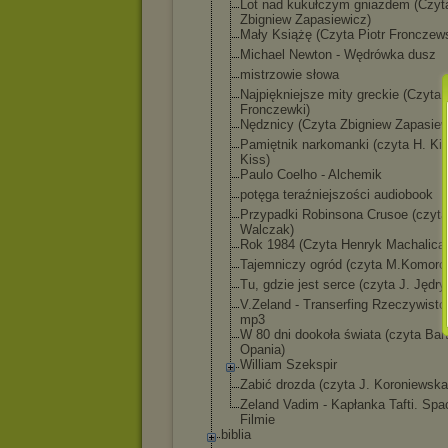
Lot nad kukułczym gniazdem (Czyt
Zbigniew Zapasiewicz)
Mały Książę (Czyta Piotr Fronczews
Michael Newton - Wędrówka dusz
mistrzowie słowa
Najpiękniejsze mity greckie (Czyta 
Fronczewki)
Nędznicy (Czyta Zbigniew Zapasiew
Pamiętnik narkomanki (czyta H. Kin
Kiss)
Paulo Coelho - Alchemik
potęga teraźniejszośc
i audiobook
Przypadki Robinsona Crusoe (czyt
Walczak)
Rok 1984 (Czyta Henryk Machalica
Tajemniczy ogród (czyta M.Komoro
Tu, gdzie jest serce (czyta J. Jędry
V.Zeland - Transerfing Rzeczywisto
mp3
W 80 dni dookoła świata (czyta Bar
Opania)
William Szekspir
Zabić drozda (czyta J. Koroniewska
Zeland Vadim - Kapłanka Tafti. Spa
Filmie
biblia