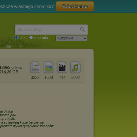
eszcze własnego chomika?
Załóż konto
Nazwa pliku
pliki
chomiki
18965
plików
214,26
GB
3332
1528
714
3092