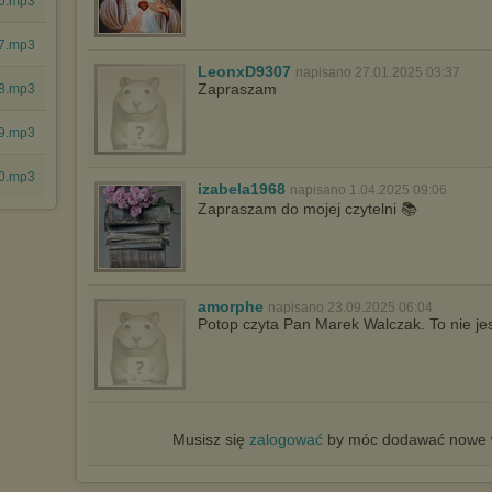
06.mp3
07.mp3
LeonxD9307
napisano 27.01.2025 03:37
Zapraszam
08.mp3
09.mp3
10.mp3
izabela1968
napisano 1.04.2025 09:06
Zapraszam do mojej czytelni 📚
amorphe
napisano 23.09.2025 06:04
Potop czyta Pan Marek Walczak. To nie je
Musisz się
zalogować
by móc dodawać nowe w