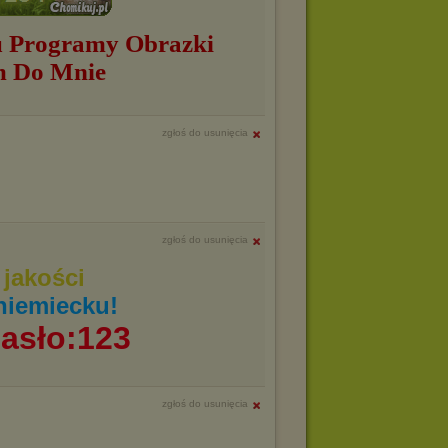
 Programy Obrazki
m Do Mnie
zgłoś do usunięcia
zgłoś do usunięcia
jakości
niemiecku!
asło:123
zgłoś do usunięcia