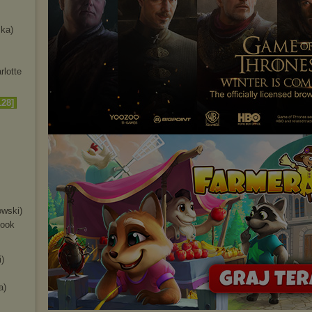
ska)
rlotte
28]
owski)
Book
)
a)