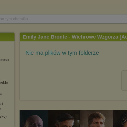
 na tym chomiku
Emily Jane Bronte - Wichrowe Wzgórza [
Nie ma plików w tym folderze
eresa
ieklo
ka
z)
y
sko)