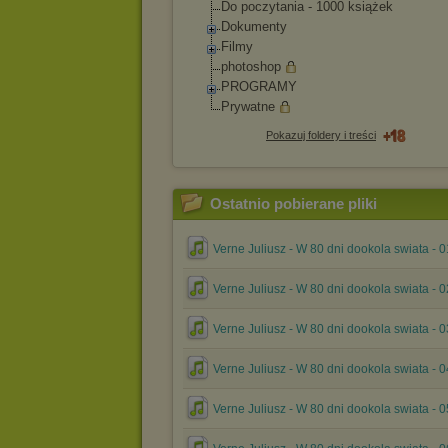
Do poczytania - 1000 książek
Dokumenty
Filmy
photoshop
PROGRAMY
Prywatne
Pokazuj foldery i treści
Ostatnio pobierane pliki
Verne Juliusz - W 80 dni dookola swiata - 
Verne Juliusz - W 80 dni dookola swiata - 
Verne Juliusz - W 80 dni dookola swiata - 
Verne Juliusz - W 80 dni dookola swiata - 
Verne Juliusz - W 80 dni dookola swiata - 