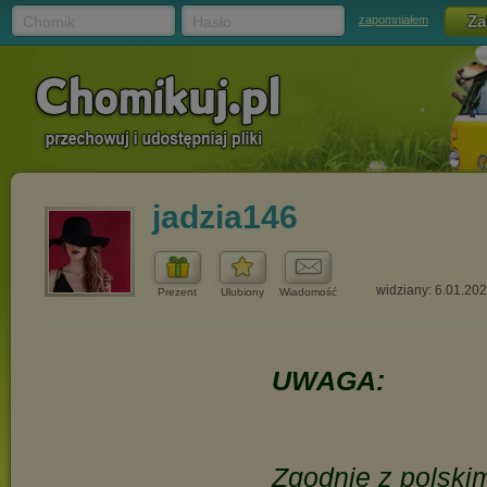
Chomik
Hasło
zapomniałem
jadzia146
widziany: 6.01.20
Prezent
Ulubiony
Wiadomość