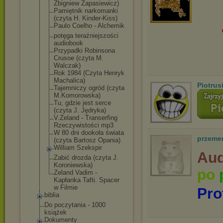
Zbigniew Zapasiewicz)
Pamiętnik narkomanki
(czyta H. Kinder-Kiss)
Paulo Coelho - Alchemik
potęga teraźniejszośc
i
audiobook
Przypadki Robinsona
Crusoe (czyta M.
Walczak)
Rok 1984 (Czyta Henryk
Machalica)
Piotru
Tajemniczy ogród (czyta
M.Komorowska)
Tu, gdzie jest serce
(czyta J. Jędryka)
V.Zeland - Transerfing
Rzeczywistości mp3
W 80 dni dookoła świata
przeme
(czyta Bartosz Opania)
William Szekspir
Aud
Zabić drozda (czyta J.
Koroniewska)
po
Zeland Vadim -
Kapłanka Tafti. Spacer
w Filmie
Pro
biblia
Do poczytania - 1000
książek
Dokumenty