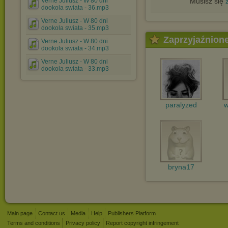
Verne Juliusz - W 80 dni
Musisz się
dookola swiata - 36.mp3
Verne Juliusz - W 80 dni
dookola swiata - 35.mp3
Zaprzyjaźnion
Verne Juliusz - W 80 dni
dookola swiata - 34.mp3
Verne Juliusz - W 80 dni
dookola swiata - 33.mp3
paralyzed
w
bryna17
Main page
Contact us
Media
Help
Publishers Platform
Terms and conditions
Privacy policy
Report copyright infringement