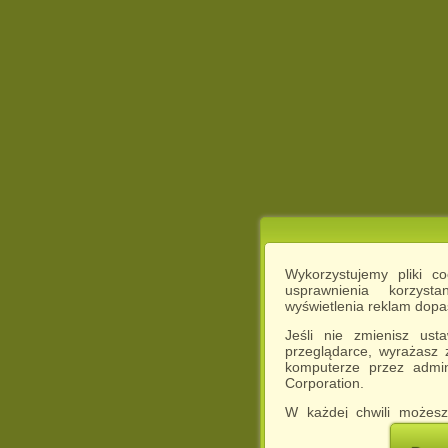
Wykorzystujemy pliki c
usprawnienia korzyst
wyświetlenia reklam dop
Jeśli nie zmienisz ust
przeglądarce, wyrażasz
komputerze przez admin
Corporation.
W każdej chwili możesz
cookies w swojej przeglą
w naszej Pol