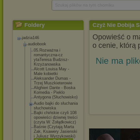
Szukaj plików na tym chomiku
Foldery
Czyż Nie Dobija S
Opowieść o man
jadzia146
o cenie, którą 
audiobook
05.Rozważna i
romantyczna-cz
Nie ma pli
ytaTeresa Budzisz-
Krzyża
nowska
Alcott Louisa May -
Male kobietki
Aleksander Dumas -
Trzej Muszkieterowie
Alighieri Dante - Boska
Komedia - Pieklo
Antygona (Słuchowisko)
Audio bajki do słuchania
słuchowiska
Bajki chińskie czyli 108
opowieści dziwnej treści
(czyta W. Żołądkowicz)
Baśnie (Czytają Marta
Zak, Ksawery Jasienski
i Juliusz Wyrzykowski)