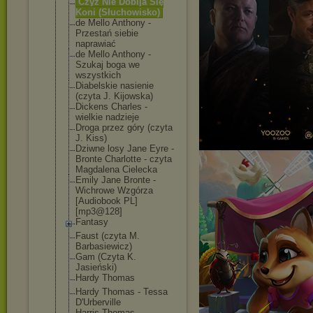
Czyż Nie Dobija Się
Koni (Słuchowisko)
de Mello Anthony -
Przestań siebie
naprawiać
de Mello Anthony -
Szukaj boga we
wszystkich
Diabelskie nasienie
(czyta J. Kijowska)
Dickens Charles -
wielkie nadzieje
Droga przez góry (czyta
J. Kiss)
Dziwne losy Jane Eyre -
Bronte Charlotte - czyta
Magdalena Cielecka
Emily Jane Bronte -
Wichrowe Wzgórza
[Audiobook PL]
[mp3@128]
Fantasy
Faust (czyta M.
Barbasiewicz)
Gam (Czyta K.
Jasieński)
Hardy Thomas
Hardy Thomas - Tessa
D'Urberville
Harris Thomas -