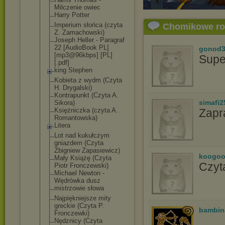
Milczenie owiec
Harry Potter
Imperium słońca (czyta
Chomikowe r
Z. Zamachowski)
Joseph Heller - Paragraf
22 [AudioBook PL]
gonod3
[mp3@96kbps] [PL]
Supe
[.pdf]
king Stephen
Kobieta z wydm (Czyta
H. Drygalski)
Kontrapunkt (Czyta A.
simafi2
Sikora)
Księżniczka (czyta A.
Zapr
Romantowska)
Litera
Lot nad kukułczym
gniazdem (Czyta
Zbigniew Zapasiewicz)
koogoo
Mały Książę (Czyta
Czyt
Piotr Fronczewski)
Michael Newton -
Wędrówka dusz
mistrzowie słowa
Najpiękniejsze mity
greckie (Czyta P.
bambin
Fronczewki)
Nędznicy (Czyta