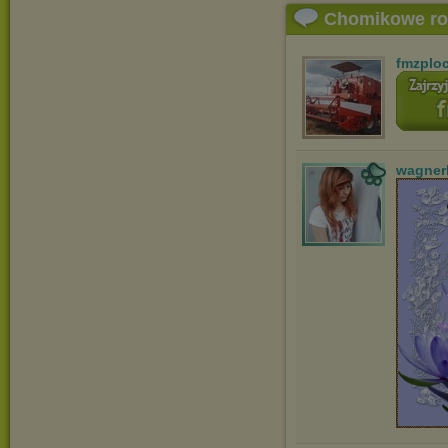
Chomikowe r
fmzplo
wagner