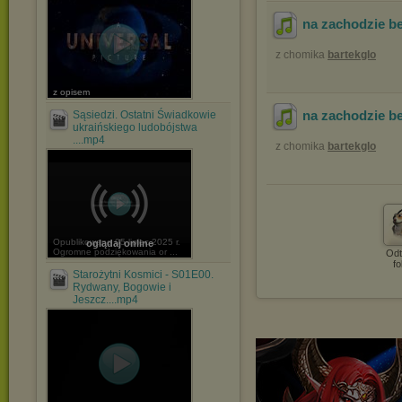
na zachodzie b
z chomika
bartekglo
z opisem
na zachodzie b
Sąsiedzi. Ostatni Świadkowie
ukraińskiego ludobójstwa
....mp4
z chomika
bartekglo
Opublikowano 05 lipiec 2025 r.
oglądaj online
Ogromne podziękowania or ...
Odt
fo
Starożytni Kosmici - S01E00.
Rydwany, Bogowie i
Jeszcz....mp4