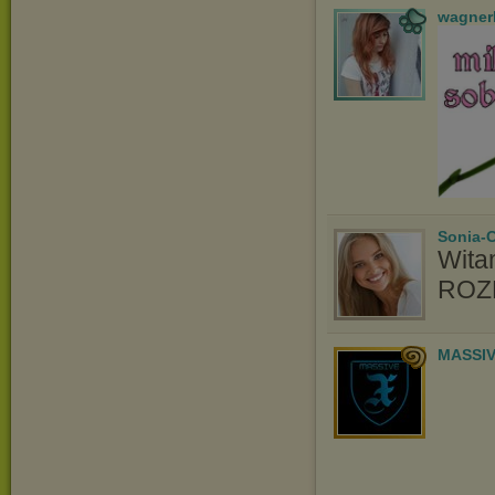
wagner
Sonia-
Wita
ROZM
MASSIV