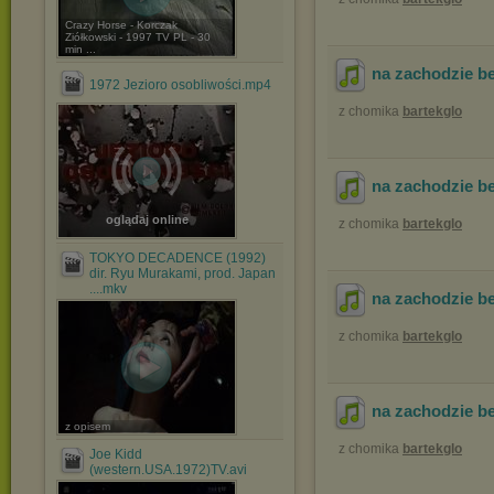
Crazy Horse - Korczak
Ziółkowski - 1997 TV PL - 30
min ...
na zachodzie b
1972 Jezioro osobliwości.mp4
z chomika
bartekglo
na zachodzie b
oglądaj online
z chomika
bartekglo
TOKYO DECADENCE (1992)
dir. Ryu Murakami, prod. Japan
....mkv
na zachodzie b
z chomika
bartekglo
na zachodzie b
z opisem
z chomika
bartekglo
Joe Kidd
(western.USA.1972)TV.avi