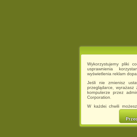
Wykorzystujemy pliki c
usprawnienia korzyst
wyświetlenia reklam dop
Jeśli nie zmienisz ust
przeglądarce, wyrażasz
komputerze przez admin
Corporation.
W każdej chwili możesz
cookies w swojej przeglą
w naszej Pol
Prze
http://chomikuj.pl/Polity
Jednocześnie informuje
może spowodować ogr