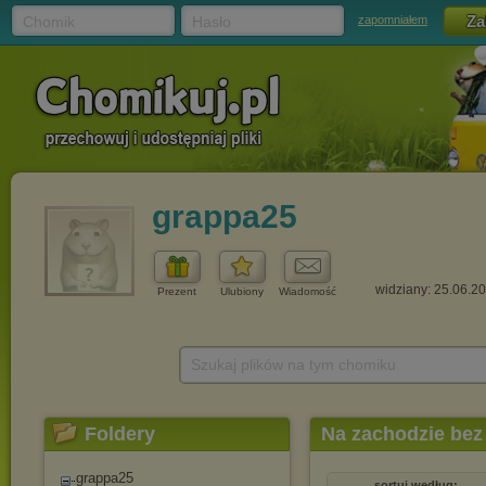
Chomik
Hasło
zapomniałem
grappa25
widziany: 25.06.2
Prezent
Ulubiony
Wiadomość
Szukaj plików na tym chomiku
Foldery
Na zachodzie bez
grappa25
sortuj według: