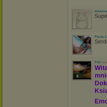
wawasa
Supe
Paula-1
Serd
Tiili
nap
Wit
mn
Dok
Ksią
Emo