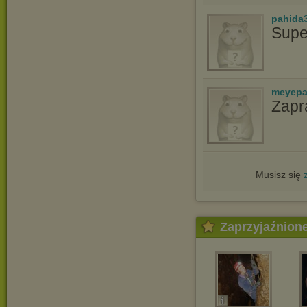
pahida
Supe
meyepa
Zapr
Musisz się
Zaprzyjaźnion