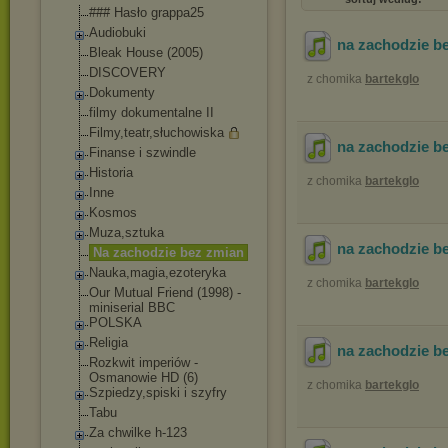
### Hasło grappa25
Audiobuki
na zachodzie b
Bleak House (2005)
DISCOVERY
z chomika
bartekglo
Dokumenty
filmy dokumentalne II
Filmy,teatr,słuch
owiska
na zachodzie b
Finanse i szwindle
Historia
z chomika
bartekglo
Inne
Kosmos
Muza,sztuka
na zachodzie b
Na zachodzie bez zmian
Nauka,magia,ezote
ryka
z chomika
bartekglo
Our Mutual Friend (1998) -
miniserial BBC
POLSKA
Religia
na zachodzie b
Rozkwit imperiów -
Osmanowie HD (6)
z chomika
bartekglo
Szpiedzy,spiski i szyfry
Tabu
Za chwilke h-123