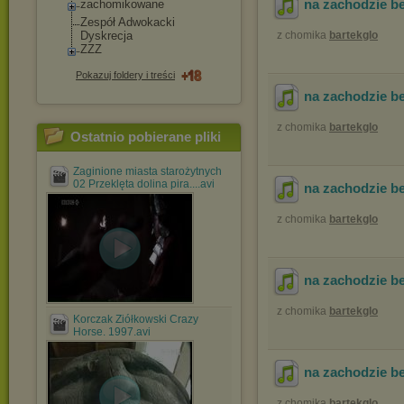
na zachodzie b
zachomikowane
Zespół Adwokacki
Dyskrecja
z chomika
bartekglo
ZZZ
Pokazuj foldery i treści
na zachodzie b
z chomika
bartekglo
Ostatnio pobierane pliki
Zaginione miasta starożytnych
02 Przeklęta dolina pira....avi
na zachodzie b
z chomika
bartekglo
na zachodzie b
z chomika
bartekglo
Korczak Ziółkowski Crazy
Horse. 1997.avi
na zachodzie b
z chomika
bartekglo