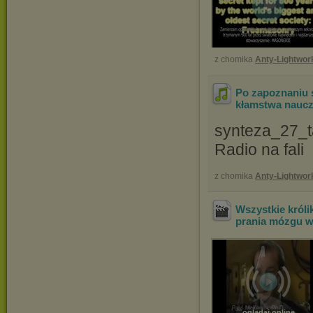
z chomika
Anty-Lightwor
Po zapoznaniu s
kłamstwa naucz
synteza_27_t
Radio na fali
z chomika
Anty-Lightwor
Wszystkie króli
prania mózgu w
oglądaj online