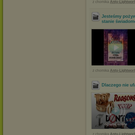
z chomika
Anty-Lightwor
Jesteśmy pożyw
stanie świadom
z chomika
Anty-Lightwor
Dlaczego nie 
oglądaj online
z chomika
Anty-Lightwor