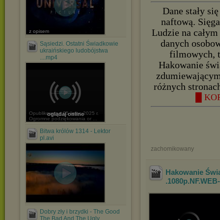
Dane stały si
naftową. Sięga
Ludzie na całym 
z opisem
danych osobow
Sąsiedzi. Ostatni Świadkowie
ukraińskiego ludobójstwa
filmowych, 
....mp4
Hakowanie świ
zdumiewającym 
różnych stronac
█ KOP
Opublikowano 05 lipiec 2025 r.
oglądaj online
Ogromne podziękowania or ...
Bitwa królów 1314 - Lektor
pl.avi
zachomikowany
Hakowanie Świat
.1080p.NF.WEB
Dobry zły i brzydki - The Good
The Bad And The Ugly