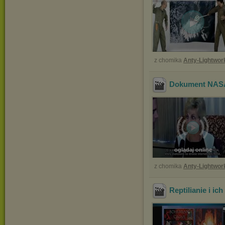
z chomika
Anty-Lightwor
Dokument NASA 
oglądaj online
z chomika
Anty-Lightwor
Reptilianie i ic