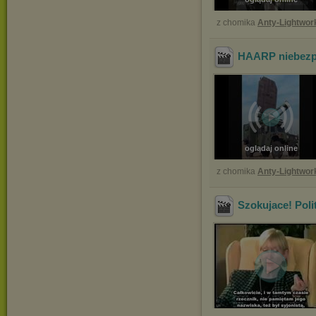
z chomika
Anty-Lightwor
HAARP niebezp
oglądaj online
z chomika
Anty-Lightwor
Szokujace! Pol