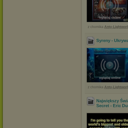
oglądaj online
z chomika
Anty-Lightwor
Syreny - Ukryw
oglądaj online
z chomika
Anty-Lightwor
Największy Świa
Secret - Eric D