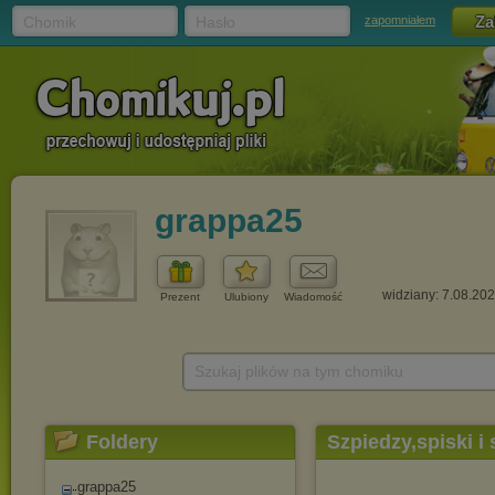
Chomik
Hasło
zapomniałem
grappa25
widziany: 7.08.20
Prezent
Ulubiony
Wiadomość
Szukaj plików na tym chomiku
Foldery
Szpiedzy,spiski i 
grappa25