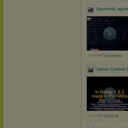
Spowiedź agen
z chomika
astromaria
James Casbolt 
z chomika
treborok