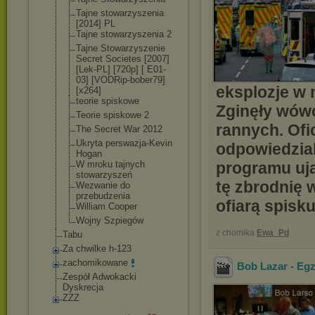
Tajne stowarzyszenia
[2014] PL
Tajne stowarzyszenia 2
Tajne Stowarzyszenie
Secret Societes [2007]
[Lek-PL] [720p] [ E01-
03] [VODRip-bober7
9]
eksplozje w 
[x264]
teorie spiskowe
Zginęły wówc
Teorie spiskowe 2
rannych. Ofi
The Secret War 2012
Ukryta perswazja-Kevi
n
odpowiedzial
Hogan
W mroku tajnych
programu uja
stowarzyszeń
tę zbrodnię 
Wezwanie do
przebudzenia
ofiarą spisku
William Cooper
Wojny Szpiegów
z chomika
Ewa_Pd
Tabu
Za chwilke h-123
zachomikowane
Bob Lazar - Eg
Zespół Adwokacki
Dyskrecja
ZZZ