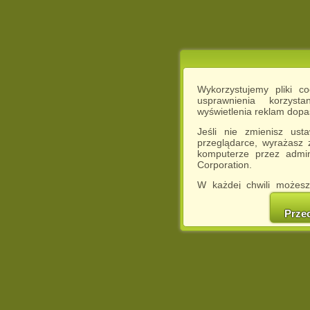
Wykorzystujemy pliki c
usprawnienia korzyst
wyświetlenia reklam dop
Jeśli nie zmienisz ust
przeglądarce, wyrażasz
komputerze przez admin
Corporation.
W każdej chwili możesz
cookies w swojej przeglą
w naszej Pol
Prze
http://chomikuj.pl/Polity
Jednocześnie informuje
może spowodować ogr
Chomikuj.pl.
W przypadku braku twojej
prosimy o opuszczenie se