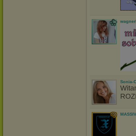
wagner
Sonia-
Wita
ROZM
MASSIV