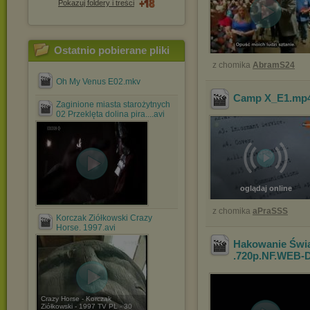
Pokazuj foldery i treści
Ostatnio pobierane pliki
z chomika
AbramS24
Oh My Venus E02.mkv
Camp X_E1
.mp
Zaginione miasta starożytnych
02 Przeklęta dolina pira....avi
oglądaj online
z chomika
aPraSSS
Korczak Ziółkowski Crazy
Horse. 1997.avi
Hakowanie Świat
.720p.NF.WEB-
Crazy Horse - Korczak
Ziółkowski - 1997 TV PL - 30