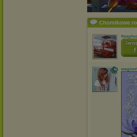
Chomikowe r
fmzplo
wagner