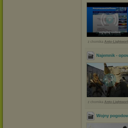
oglądaj online
z chomika
Anty-Lightwor
Najemnik - opow
z chomika
Anty-Lightwor
Wojny pogodo