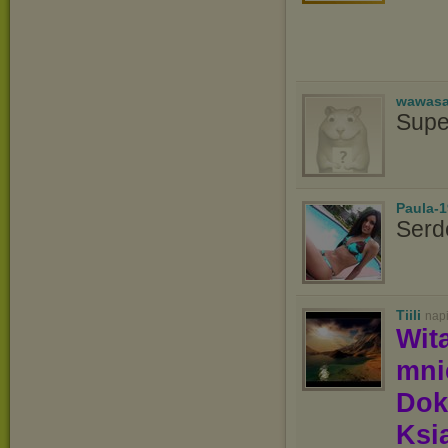
wawasa
Supe
Paula-1
Serd
Tiili
nap
Wit
mn
Dok
Ksią