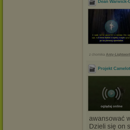
Dean Warwick-Gd
z chomika
Anty-Lightwor
Projekt Camelo
oglądaj online
awansować w h
Dzieli się on