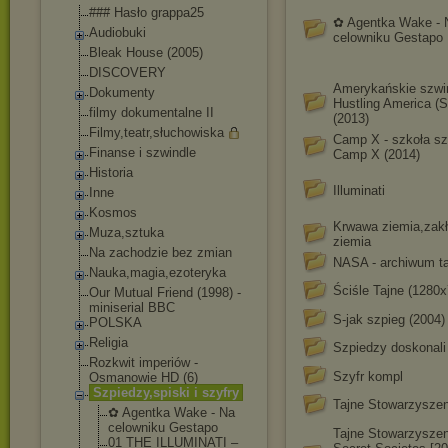
### Hasło grappa25
✿ Agentka Wake - 
Audiobuki
celowniku Gestapo
Bleak House (2005)
DISCOVERY
Amerykańskie szwi
Dokumenty
Hustling America (
filmy dokumentalne II
(2013)
Filmy,teatr,słuch
owiska
Camp X - szkoła s
Finanse i szwindle
Camp X (2014)
Historia
Illuminati
Inne
Kosmos
Krwawa ziemia,zak
Muza,sztuka
ziemia
Na zachodzie bez zmian
NASA - archiwum t
Nauka,magia,ezote
ryka
Ściśle Tajne (1280x
Our Mutual Friend (1998) -
miniserial BBC
S-jak szpieg (2004)
POLSKA
Religia
Szpiedzy doskonali
Rozkwit imperiów -
Szyfr kompl
Osmanowie HD (6)
Szpiedzy,spiski i szyfry
Tajne Stowarzyszen
✿ Agentka Wake - Na
celowniku Gestapo
Tajne Stowarzyszen
01 THE ILLUMINATI –