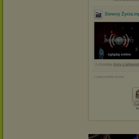
Siewcy Życia
.m
oglądaj online
z chomika
Anty-Lightwor
« poprzednia strona
Odt
fo