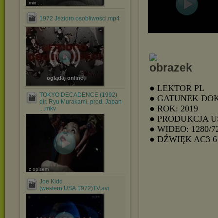
min ...
1972 Jezioro osobliwości.mp4
oglądaj online
● LEKTOR PL
TOKYO DECADENCE (1992)
● GATUNEK DO
dir. Ryu Murakami, prod. Japan
● ROK: 2019
....mkv
● PRODUKCJA U
● WIDEO: 1280/7
● DŹWIĘK AC3
z opisem
Joe Kidd
(western.USA.1972)TV.avi