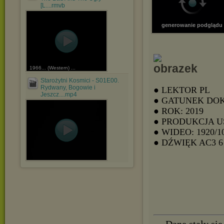
[L....rmvb
generowanie podglądu
1966... (Western) ...
Starożytni Kosmici - S01E00.
Rydwany, Bogowie i
● LEKTOR PL
Jeszcz....mp4
● GATUNEK DO
● ROK: 2019
● PRODUKCJA U
● WIDEO: 1920/1
● DŹWIĘK AC3