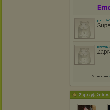
Emo
pahida
Supe
meyepa
Zapr
Musisz się
Zaprzyjaźnion