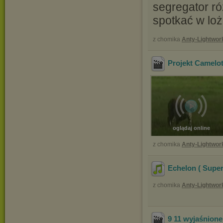
segregator ró
spotkać w lo
z chomika
Anty-Lightwor
Projekt Camelo
oglądaj online
z chomika
Anty-Lightwor
Echelon ( Super
z chomika
Anty-Lightwor
9 11 wyjaśnione