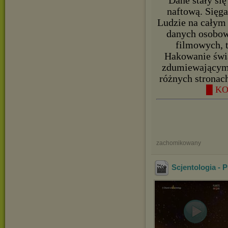
Dane stały si
naftową. Sięga
Ludzie na całym 
danych osobow
filmowych, 
Hakowanie świ
zdumiewającym 
różnych stronac
█ KO
zachomikowany
Scjentologia - 