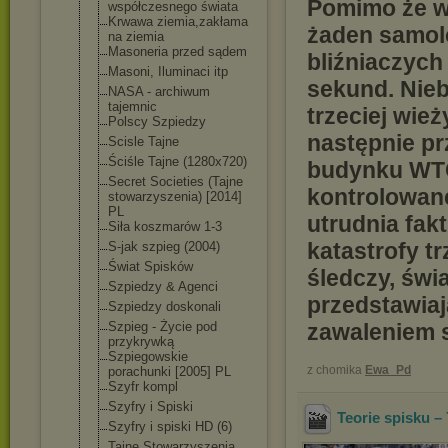
Pomimo że w 
współczesnego świata
Krwawa ziemia,zakłama
żaden samolo
na ziemia
Masoneria przed sądem
bliźniaczych
Masoni, Iluminaci itp
sekund. Nieb
NASA - archiwum
tajemnic
trzeciej wie
Polscy Szpiedzy
następnie prz
Scisle Tajne
Ściśle Tajne (1280x720)
budynku WTC
Secret Societies (Tajne
kontrolowane
stowarzyszenia
) [2014]
PL
utrudnia fakt
Siła koszmarów 1-3
katastrofy t
S-jak szpieg (2004)
Świat Spisków
śledczy, świ
Szpiedzy & Agenci
przedstawiaj
Szpiedzy doskonali
Szpieg - Życie pod
zawaleniem s
przykrywką
Szpiegowskie
z chomika
Ewa_Pd
porachunki [2005] PL
Szyfr kompl
Szyfry i Spiski
Teorie spisku – 
Szyfry i spiski HD (6)
Tajne Stowarzyszenia