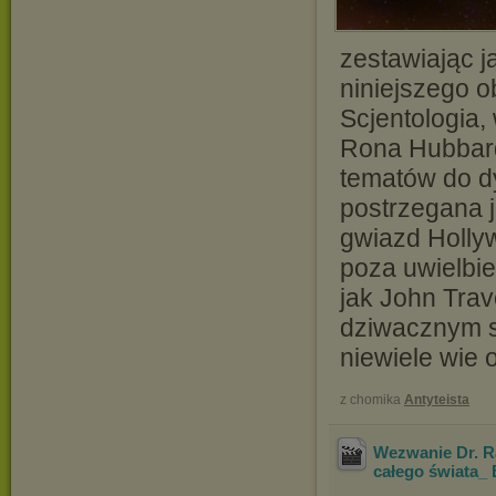
zestawiając j
niniejszego o
Scjentologia,
Rona Hubbard
tematów do dy
postrzegana 
gwiazd Holly
poza uwielbie
jak John Trav
dziwacznym s
niewiele wie 
z chomika
Antyteista
Wezwanie Dr. R
całego świata_ 