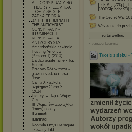
Secret Societes [20
ALL CONSPIRACY NO
[Lek-PL] [720p] [ E
THEORY - ILLUMINACI
[VODRip-bober79] [
– CAŁY SPISEK
ŻADNA TEORIA
The Secret War 20
02 THE ILLUMINATI II –
THE ANTICHRIST
Wezwanie do przeb
CONSPIRACY -
ILLUMINACI II –
sortuj według:
KONSPIRACJA
ANTYCHRYSTA
« poprzednia strona
Amerykańskie szwindle
Hustling America
Teorie spisku –
(Season 1) (2013)
Bardzo ściśle tajne - Top
Secret
Bractwo Różokrzyża -
główna siedziba - San
Jose
Camp X - szkoła
szpiegów Camp X
(2014)
History → Tajne Wojny
CIA
zmienił życi
III Wojna Światowa(Alex
Jones)-napisy
wydarzeń wci
Illuminati
Autorzy prog
Iluminaci
wokół upadk
Kontrola umysłu-zbagate
lizowany fakt