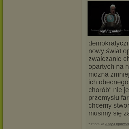
oglądaj online
demokratyczną
nowy świat op
zwalczanie c
opartych na n
można zmniej
ich obecnego 
chorób" nie j
przemysłu fa
chcemy stworz
musimy się z
z chomika
Anty-Lightwor