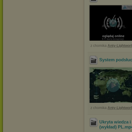
oglądaj online
z chomika
Anty-Lightwor
System podsłuc
z chomika
Anty-Lightwor
Ukryta wiedza 
(wykład) PL
.mp